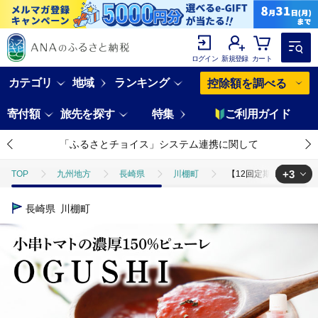
ログイン
新規登録
カート
カテゴリ
地域
ランキング
控除額を調べる
寄付額
旅先を探す
特集
ご利用ガイド
「ふるさとチョイス」システム連携に関して
+3
TOP
九州地方
長崎県
川棚町
【12回定期便】小串トマト
TOP
加工食品
【12回定期便】小串トマトの濃縮150％ピューレ「OGU
長崎県
川棚町
TOP
加工食品
調味料
【12回定期便】小串トマトの濃縮150％
TOP
加工食品
調味料
ほかの調味料
【12回定期便】小