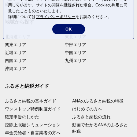
飲料(酒以外)
返礼品なし
用しています。サイトの閲覧を継続された場合、Cookieの利用に同
意したことものといたします。
詳細については
プライバシーポリシー
をお読みください。
地域から探す
OK
北海道エリア
東北エリア
関東エリア
中部エリア
近畿エリア
中国エリア
四国エリア
九州エリア
沖縄エリア
ふるさと納税ガイド
ふるさと納税の基本ガイド
ANAのふるさと納税の特徴
ワンストップ特例制度ガイド
はじめての方へ
確定申告のしかた
ふるさと納税の流れ
控除上限額シミュレーション
動画でわかるANAのふるさと
納税
年金受給者・自営業者の方へ