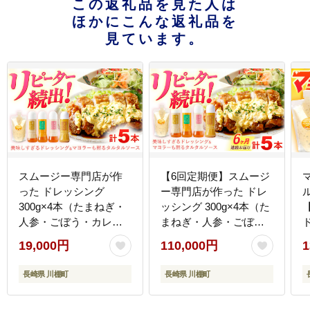
この返礼品を見た人は
ほかにこんな返礼品を
見ています。
スムージー専門店が作
【6回定期便】スムージ
った ドレッシング
ー専門店が作った ドレ
300g×4本（たまねぎ・
ッシング 300g×4本（た
人参・ごぼう・カレ
まねぎ・人参・ごぼ
ド
ー）＆タルタルソース
う・カレー）＆タルタ
19,000円
110,000円
1
300gパウチ【ビタミ
ルソース 300gパウチ
ン・スタンド】
【ビタミン・スタン
長崎県 川棚町
長崎県 川棚町
[OAK026]
ド】 [OAK031]