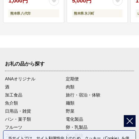
1,000円
5,000円
1
熊本県 八代市
熊本県 氷川町
お礼の品から探す
ANAオリジナル
定期便
酒
肉類
加工食品
旅行・宿泊・体験
魚介類
麺類
日用品・雑貨
野菜
パン・菓子類
電化製品
フルーツ
卵・乳製品
ファッション
米・穀物
当サイトでは、サイト利便性向上のため、クッキー（Cookie）を使