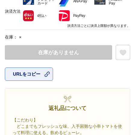
ANA Pay
カード
Pay
決済方法
d払い
PayPay
決済方法ごとに決済上限額が異なります。
在庫：
×
在庫がありません
URLをコピー
お気に入
返礼品について
【こだわり】
どこまでもフレッシュな味。入手困難な小串トマトを使
って料理に使える、飲めるピューレ。