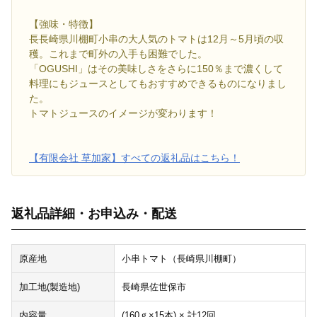
【強味・特徴】
長長崎県川棚町小串の大人気のトマトは12月～5月頃の収
穫。これまで町外の入手も困難でした。
「OGUSHI」はその美味しさをさらに150％まで濃くして
料理にもジュースとしてもおすすめできるものになりまし
た。
トマトジュースのイメージが変わります！
【有限会社 草加家】すべての返礼品はこちら！
返礼品詳細・お申込み・配送
原産地
小串トマト（長崎県川棚町）
加工地(製造地)
長崎県佐世保市
内容量
(160ｇ×15本) × 計12回