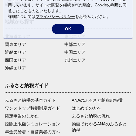
飲料(酒以外)
返礼品なし
用しています。サイトの閲覧を継続された場合、Cookieの利用に同
意したことものといたします。
詳細については
プライバシーポリシー
をお読みください。
地域から探す
OK
北海道エリア
東北エリア
関東エリア
中部エリア
近畿エリア
中国エリア
四国エリア
九州エリア
沖縄エリア
ふるさと納税ガイド
ふるさと納税の基本ガイド
ANAのふるさと納税の特徴
ワンストップ特例制度ガイド
はじめての方へ
確定申告のしかた
ふるさと納税の流れ
控除上限額シミュレーション
動画でわかるANAのふるさと
納税
年金受給者・自営業者の方へ