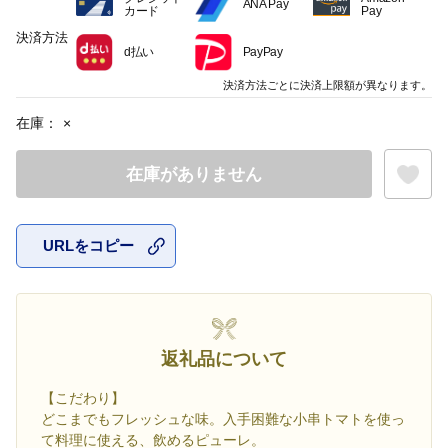
ANA Pay
カード
Pay
決済方法
d払い
PayPay
決済方法ごとに決済上限額が異なります。
在庫：
×
在庫がありません
URLをコピー
お気に入
返礼品について
【こだわり】
どこまでもフレッシュな味。入手困難な小串トマトを使っ
て料理に使える、飲めるピューレ。