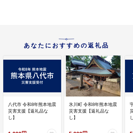
あなたにおすすめの返礼品
八代市 令和8年熊本地震
氷川町 令和8年熊本地震
災害支援【返礼品な
災害支援【返礼品な
し】
し】
し