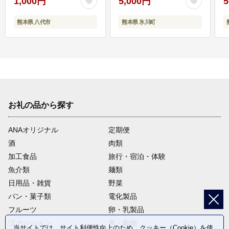
1,000円
5,000円
5
熊本県 八代市
熊本県 氷川町
お礼の品から探す
ANAオリジナル
定期便
酒
肉類
加工食品
旅行・宿泊・体験
魚介類
麺類
日用品・雑貨
野菜
パン・菓子類
電化製品
フルーツ
卵・乳製品
ファッション
米・穀物
当サイトでは、サイト利便性向上のため、クッキー（Cookie）を使