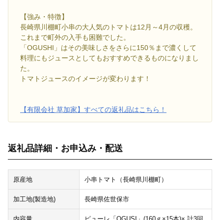
【強み・特徴】
長崎県川棚町小串の大人気のトマトは12月～4月の収穫。
これまで町外の入手も困難でした。
「OGUSHI」はその美味しさをさらに150％まで濃くして
料理にもジュースとしてもおすすめできるものになりまし
た。
トマトジュースのイメージが変わります！
【有限会社 草加家】すべての返礼品はこちら！
返礼品詳細・お申込み・配送
原産地
小串トマト（長崎県川棚町）
加工地(製造地)
長崎県佐世保市
内容量
ピューレ「OGUSI」(160ｇ×15本)× 計3回