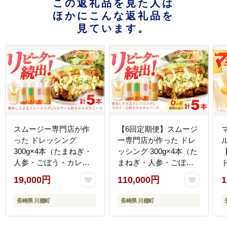
この返礼品を見た人は
ほかにこんな返礼品を
見ています。
スムージー専門店が作
【6回定期便】スムージ
った ドレッシング
ー専門店が作った ドレ
300g×4本（たまねぎ・
ッシング 300g×4本（た
人参・ごぼう・カレ
まねぎ・人参・ごぼ
ド
ー）＆タルタルソース
う・カレー）＆タルタ
19,000円
110,000円
1
300gパウチ【ビタミ
ルソース 300gパウチ
ン・スタンド】
【ビタミン・スタン
長崎県 川棚町
長崎県 川棚町
[OAK026]
ド】 [OAK031]