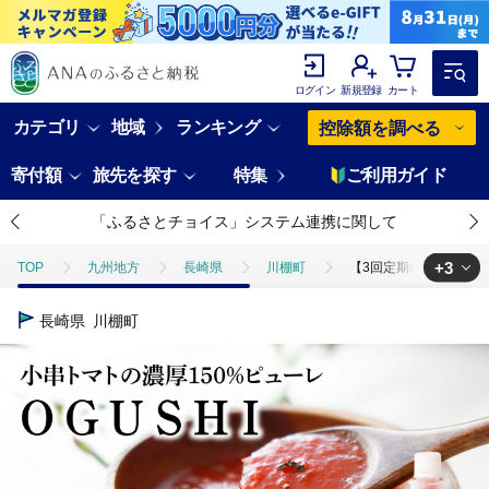
ログイン
新規登録
カート
カテゴリ
地域
ランキング
控除額を調べる
寄付額
旅先を探す
特集
ご利用ガイド
「ふるさとチョイス」システム連携に関して
+3
TOP
九州地方
長崎県
川棚町
【3回定期便】小串トマト
TOP
加工食品
【3回定期便】小串トマトの濃縮150％ピューレ「OGUS
長崎県
川棚町
TOP
加工食品
調味料
【3回定期便】小串トマトの濃縮150％ピ
TOP
加工食品
調味料
ほかの調味料
【3回定期便】小串