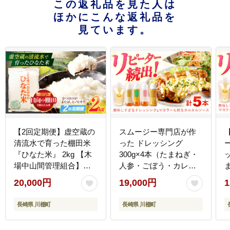
この返礼品を見た人は
ほかにこんな返礼品を
見ています。
【2回定期便】虚空蔵の
スムージー専門店が作
清流水で育った棚田米
った ドレッシング
『ひなた米』 2kg 【木
300g×4本（たまねぎ・
場中山間管理組合】
人参・ごぼう・カレ
[OCM002]
ー）＆タルタルソース
20,000円
19,000円
1
300gパウチ【ビタミ
ン・スタンド】
長崎県 川棚町
長崎県 川棚町
[OAK026]
ド