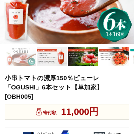
小串トマトの濃厚150％ピューレ
「OGUSHI」6本セット【草加家】
[OBH005]
11,000円
寄付額
クレジット
Amazon