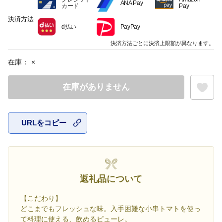
ANA Pay
カード
Pay
決済方法
d払い
PayPay
決済方法ごとに決済上限額が異なります。
在庫：
×
在庫がありません
URLをコピー
お気に入
返礼品について
【こだわり】
どこまでもフレッシュな味。入手困難な小串トマトを使っ
て料理に使える、飲めるピューレ。