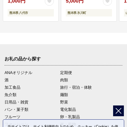
1,000円
5,000円
1
熊本県 八代市
熊本県 氷川町
お礼の品から探す
ANAオリジナル
定期便
酒
肉類
加工食品
旅行・宿泊・体験
魚介類
麺類
日用品・雑貨
野菜
パン・菓子類
電化製品
フルーツ
卵・乳製品
ファッション
米・穀物
当サイトでは、サイト利便性向上のため、クッキー（Cookie）を使