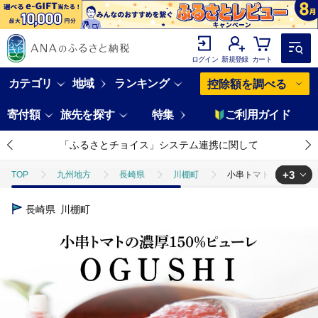
ログイン
新規登録
カート
カテゴリ
地域
ランキング
控除額を調べる
寄付額
旅先を探す
特集
ご利用ガイド
「ふるさとチョイス」システム連携に関して
+3
TOP
九州地方
長崎県
川棚町
小串トマトの濃厚150％ピ
TOP
加工食品
小串トマトの濃厚150％ピューレ「OGUSHI」6本セッ
長崎県
川棚町
TOP
加工食品
調味料
小串トマトの濃厚150％ピューレ「OGU
TOP
加工食品
調味料
ほかの調味料
小串トマトの濃厚1