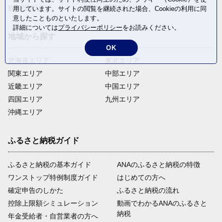
飲料(酒以外)
返礼品なし
用しています。サイトの閲覧を継続された場合、Cookieの利用に同
意したことものといたします。
詳細については
プライバシーポリシー
をお読みください。
地域から探す
OK
北海道エリア
東北エリア
関東エリア
中部エリア
近畿エリア
中国エリア
四国エリア
九州エリア
沖縄エリア
ふるさと納税ガイド
ふるさと納税の基本ガイド
ANAのふるさと納税の特徴
ワンストップ特例制度ガイド
はじめての方へ
確定申告のしかた
ふるさと納税の流れ
控除上限額シミュレーション
動画でわかるANAのふるさと
納税
年金受給者・自営業者の方へ