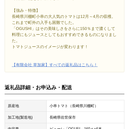
【強み・特徴】
長崎県川棚町小串の大人気のトマトは12月～4月の収穫。
これまで町外の入手も困難でした。
「OGUSHI」はその美味しさをさらに150％まで濃くして
料理にもジュースとしてもおすすめできるものになりまし
た。
トマトジュースのイメージが変わります！
【有限会社 草加家】すべての返礼品はこちら！
返礼品詳細・お申込み・配送
原産地
小串トマト（長崎県川棚町）
加工地(製造地)
長崎県佐世保市
内容量
ピューレ「OGUSI」160ｇ×6本