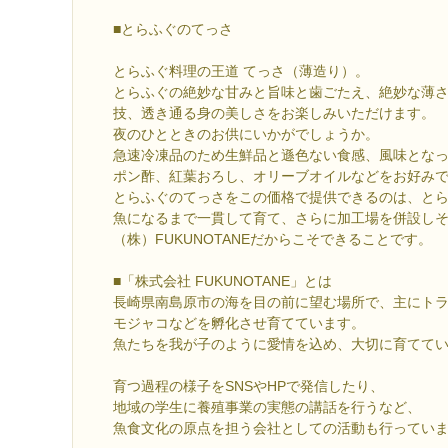
■とらふぐのてっさ
とらふぐ料理の王道 てっさ（薄造り）。
とらふぐの絶妙な甘みと旨味と歯ごたえ、絶妙な薄
技、透き通る身の美しさをお楽しみいただけます。
夜のひとときのお供にいかがでしょうか。
急速冷凍品のため生鮮品と遜色ない食感、風味とな
ポン酢、紅葉おろし、オリーブオイルなどをお好み
とらふぐのてっさをこの価格で提供できるのは、と
魚になるまで一貫して育て、さらに加工場を併設し
（株）FUKUNOTANEだからこそできることです。
■「株式会社 FUKUNOTANE」とは
長崎県南島原市の海を目の前に望む場所で、主にト
モジャコなどを孵化させ育てています。
魚たちを我が子のように愛情を込め、大切に育てて
育つ過程の様子をSNSやHPで発信したり、
地域の学生に養殖事業の実態の講話を行うなど、
魚食文化の原点を担う会社としての活動も行ってい