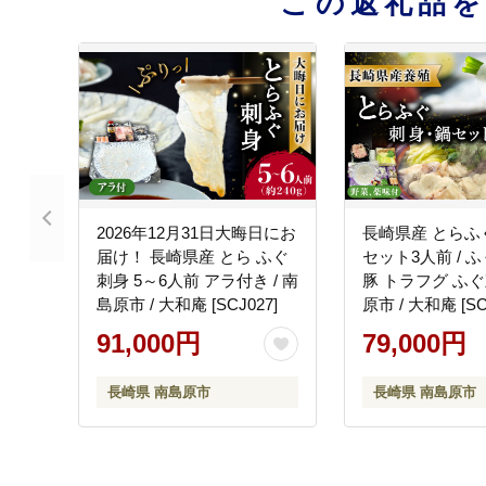
この返礼品
2026年12月31日大晦日にお
長崎県産 とらふ
届け！ 長崎県産 とら ふぐ
セット3人前 / ふ
刺身 5～6人前 アラ付き / 南
豚 トラフグ ふぐ
島原市 / 大和庵 [SCJ027]
原市 / 大和庵 [SC
91,000円
79,000円
長崎県 南島原市
長崎県 南島原市