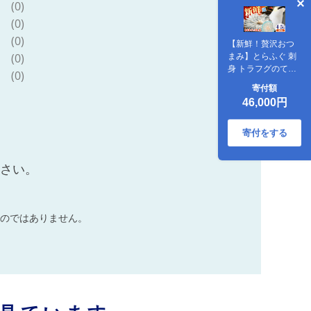
(0)
(0)
(0)
【新鮮！贅沢おつ
(0)
まみ】とらふぐ 刺
身 トラフグのてっ
(0)
さ（大皿/200g）×1
寄付額
枚/ とらふぐ 刺身
46,000円
紅葉おろし トラフ
グ ふぐ フグ 河豚
刺し身 ふぐ刺し /
寄付をする
南島原市 / 株式会社
FUKUNOTANE
ださい。
[SFJ037]
のではありません。