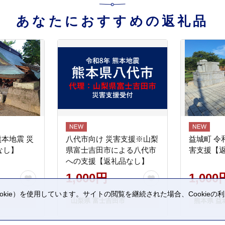
あなたにおすすめの返礼品
熊本地震 災
八代市向け 災害支援※山梨
益城町 令
なし】
県富士吉田市による八代市
害支援【
への支援【返礼品なし】
1,000円
1,000
kie）を使用しています。サイトの閲覧を継続された場合、Cookie
山梨県 富士吉田市
熊本県 益
。