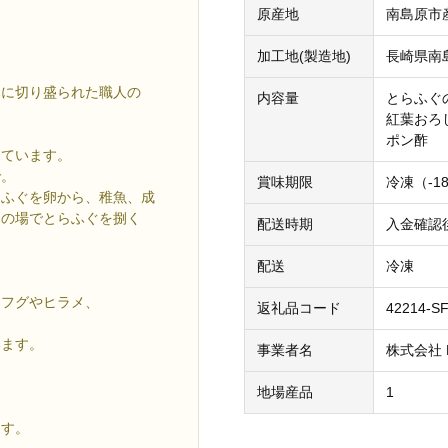
原産地
南島原市
加工地(製造地)
長崎県南
さに切り盛られた職人の
内容量
とらふぐの
紅葉おろ
ポン酢
っています。
で。
賞味期限
冷凍（-1
らふぐを卵から、稚魚、成
その場でとらふぐを捌く
配送時期
入金確認
配送
冷凍
ラフグやヒラメ、
返礼品コード
42214-S
います。
事業者名
株式会社 F
地場産品
1
ます。