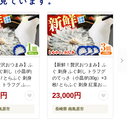
見ています。
贅沢おつまみ】ふ
【新鮮！贅沢おつまみ】ふ
ふぐ刺し（小皿/約
ぐ 刺身 ふぐ刺し トラフグ
枚 / とらふぐ 刺身
のてっさ（小皿/約30g）×3
 トラフグ ふぐ
枚/ とらふぐ 刺身 紅葉おろ
刺し身 ふぐ刺し /
し トラフグ ふぐ フグ 河豚
0円
23,000円
 株式会社
刺し身 ふぐ刺し / 南島原市
NE [SFJ034]
/ 株式会社 FUKUNOTANE
島原市
長崎県 南島原市
[SFJ035]