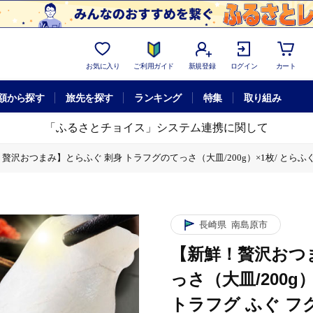
お気に入り
ご利用ガイド
新規登録
ログイン
カート
額から探す
旅先を探す
ランキング
特集
取り組み
「ふるさとチョイス」システム連携に関して
贅沢おつまみ】とらふぐ 刺身 トラフグのてっさ（大皿/200g）×1枚/ とらふぐ 刺身 紅
1枚/ とらふぐ 刺身 紅葉おろし トラフグ ふぐ フグ 河豚 刺し身 ふぐ刺し / 南島原
1枚/ とらふぐ 刺身 紅葉おろし トラフグ ふぐ フグ 河豚 刺し身 ふぐ刺し / 南島原
長崎県
南島原市
1枚/ とらふぐ 刺身 紅葉おろし トラフグ ふぐ フグ 河豚 刺し身 ふぐ刺し / 南島原
【新鮮！贅沢おつ
っさ（大皿/200g
トラフグ ふぐ フグ