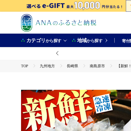
カテゴリ
地域
から探す
から探す
寄付
TOP
九州地方
長崎県
南島原市
【新鮮！
TOP
魚介類
【新鮮！贅沢おつまみ】とらふぐ 刺身 トラフグのてっさ（大皿/200g）×
TOP
魚介類
鮮魚
【新鮮！贅沢おつまみ】とらふぐ 刺身 トラフグのてっさ（大皿/200g）×
TOP
魚介類
鮮魚
ふぐ
【新鮮！贅沢おつまみ】とらふぐ 刺身 トラフグのてっさ（大皿/200g）×