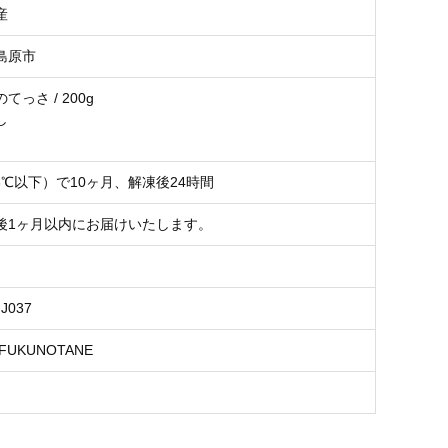
産
島原市
てっさ / 200g
し
8℃以下）で10ヶ月、解凍後24時間
後1ヶ月以内にお届けいたします。
FJ037
UKUNOTANE