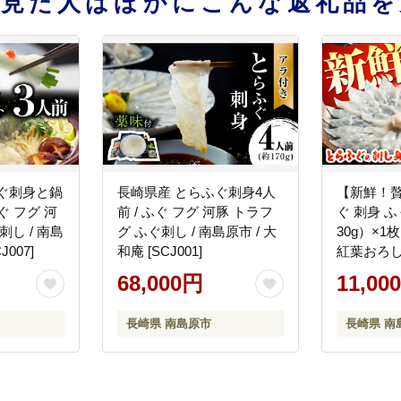
を見た人はほかにこんな返礼品を
ぐ刺身と鍋
長崎県産 とらふぐ刺身4人
【新鮮！
ぐ フグ 河
前 / ふぐ フグ 河豚 トラフ
ぐ 刺身 
刺し / 南島
グ ふぐ刺し / 南島原市 / 大
30g）×1
J007]
和庵 [SCJ001]
紅葉おろし
フグ 河豚 
68,000円
11,00
南島原市 /
FUKUNOTA
長崎県 南島原市
長崎県 南