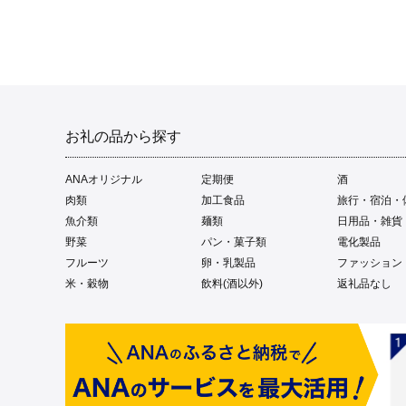
お礼の品から探す
ANAオリジナル
定期便
酒
肉類
加工食品
旅行・宿泊・
魚介類
麺類
日用品・雑貨
野菜
パン・菓子類
電化製品
フルーツ
卵・乳製品
ファッション
米・穀物
飲料(酒以外)
返礼品なし