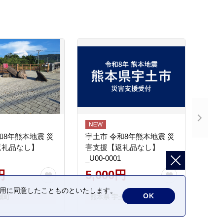
和8年熊本地震 災
宇土市 令和8年熊本地震 災
返礼品なし】
害支援【返礼品なし】
_U00-0001
円
5,000円
の利用に同意したことものといたします。
OK
城町
熊本県 宇土市