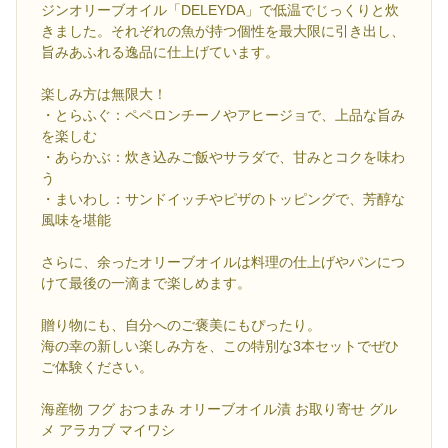
ジンオリーブオイル「DELEYDA」で低温でじっくりと炊
きました。それぞれの魚が持つ個性を最大限に引き出し、
旨みあふれる逸品に仕上げています。
楽しみ方は無限大！
・とらふぐ：ペペロンチーノやアヒージョで、上品な旨み
を楽しむ
・あらかぶ：炊き込みご飯やサラダで、甘みとコクを味わ
う
・まいわし：サンドイッチやピザのトッピングで、芳醇な
風味を堪能
さらに、余ったオリーブオイルは料理の仕上げやパンにつ
けて最後の一滴まで楽しめます。
贈り物にも、自分へのご褒美にもぴったり。
海の幸の新しい楽しみ方を、この特別な3本セットでぜひ
ご体験ください。
海産物 フグ おつまみ オリーブオイル漬 お取り寄せ グル
メ アラカブ マイワシ