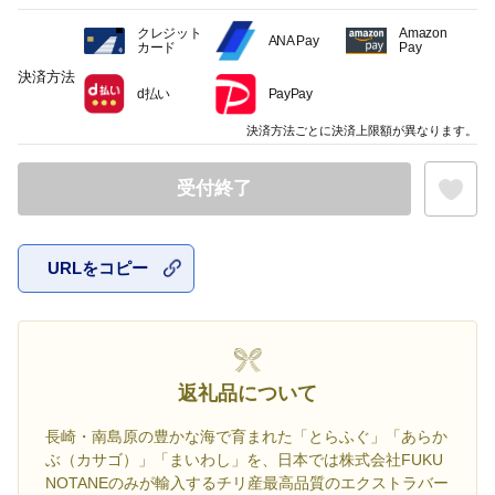
クレジット
Amazon
ANA Pay
カード
Pay
決済方法
d払い
PayPay
決済方法ごとに決済上限額が異なります。
受付終了
URLをコピー
お気に入
返礼品について
長崎・南島原の豊かな海で育まれた「とらふぐ」「あらか
ぶ（カサゴ）」「まいわし」を、日本では株式会社FUKU
NOTANEのみが輸入するチリ産最高品質のエクストラバー