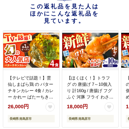
この返礼品を見た人は
ほかにこんな返礼品を
見ています。
【テレビで話題！】雲
【ほくほく！】トラフ
仙しまばら鶏 の バター
グ の 唐揚げ 7～10個入
の
チキンカレー 4食 / カレ
り 計160g / 唐揚げ フグ
ー かれー ばたーちきん
ふぐ 河豚 フライ わさび
かれー 冷凍 湯煎 / 南島
セット おつまみ / 南島
26,000円
18,000円
1
原市 / それでもカレーが
原市 / 株式会社
食べたくて [SFY002]
FUKUNOTANE
F
長崎県 南島原市
長崎県 南島原市
[SFJ028]
[