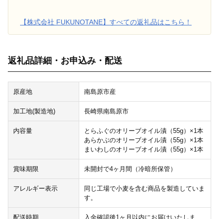
【株式会社 FUKUNOTANE】すべての返礼品はこちら！
返礼品詳細・お申込み・配送
原産地
南島原市産
加工地(製造地)
長崎県南島原市
内容量
とらふぐのオリーブオイル漬（55g）×1本
あらかぶのオリーブオイル漬（55g）×1本
まいわしのオリーブオイル漬（55g）×1本
賞味期限
未開封で4ヶ月間（冷暗所保管）
アレルギー表示
同じ工場で小麦を含む商品を製造していま
す。
配送時期
入金確認後1ヶ月以内にお届けいたしま