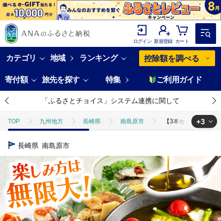
ログイン
新規登録
カート
カテゴリ
地域
ランキング
控除額を調べる
寄付額
旅先を探す
特集
ご利用ガイド
「ふるさとチョイス」システム連携に関して
+3
TOP
九州地方
長崎県
南島原市
【3本セット】とらふぐ
TOP
加工食品
【3本セット】とらふぐ・あらかぶ・まいわしのオリーブオイ
長崎県
南島原市
TOP
加工食品
缶詰・瓶詰
【3本セット】とらふぐ・あらかぶ・ま
TOP
加工食品
缶詰・瓶詰
魚(缶詰・瓶詰)
【3本セット