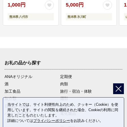
1,000円
5,000円
1
熊本県 八代市
熊本県 氷川町
お礼の品から探す
ANAオリジナル
定期便
酒
肉類
加工食品
旅行・宿泊・体験
魚介類
麺類
当サイトでは、サイト利便性向上のため、クッキー（Cookie）を使
日用品・雑貨
野菜
用しています。サイトの閲覧を継続された場合、Cookieの利用に同
パン・菓子類
電化製品
意したことものといたします。
フルーツ
卵・乳製品
詳細については
プライバシーポリシー
をお読みください。