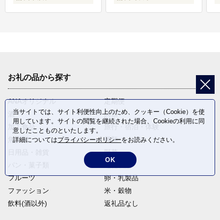
お礼の品から探す
ANAオリジナル
定期便
当サイトでは、サイト利便性向上のため、クッキー（Cookie）を使
酒
肉類
用しています。サイトの閲覧を継続された場合、Cookieの利用に同
加工食品
旅行・宿泊・体験
意したことものといたします。
魚介類
麺類
詳細については
プライバシーポリシー
をお読みください。
日用品・雑貨
野菜
OK
パン・菓子類
電化製品
フルーツ
卵・乳製品
ファッション
米・穀物
飲料(酒以外)
返礼品なし