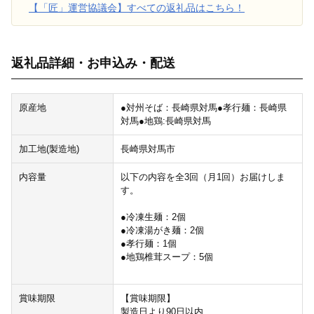
【「匠」運営協議会】すべての返礼品はこちら！
返礼品詳細・お申込み・配送
原産地
●対州そば：長崎県対馬●孝行麺：長崎県
対馬●地鶏:長崎県対馬
加工地(製造地)
長崎県対馬市
内容量
以下の内容を全3回（月1回）お届けしま
す。
●冷凍生麺：2個
●冷凍湯がき麺：2個
●孝行麺：1個
●地鶏椎茸スープ：5個
賞味期限
【賞味期限】
製造日より90日以内