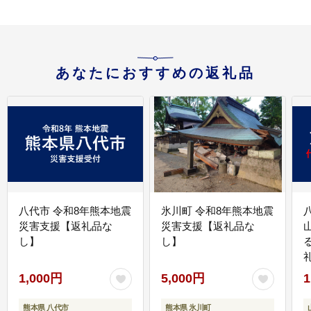
あなたにおすすめの返礼品
八代市 令和8年熊本地震
氷川町 令和8年熊本地震
災害支援【返礼品な
災害支援【返礼品な
し】
し】
1,000円
5,000円
1
熊本県 八代市
熊本県 氷川町