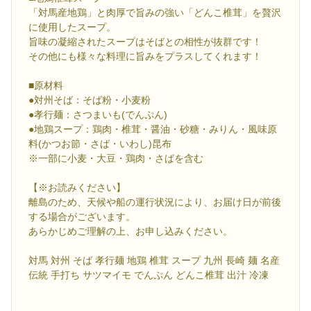
「対馬産地鶏」と肉厚で旨みの強い「どんこ椎茸」を贅沢
に使用したスープ。
旨味の凝縮されたスープはそばとの相性が抜群です！
その他にも様々な料理に旨みをプラスしてくれます！
■原材料
●対州そば：そば粉・小麦粉
●孝行麺：さつまいも(でんぷん)
●地鶏スープ：鶏肉・椎茸・醤油・砂糖・みりん・風味原
料(かつお節・さば・いわし)昆布
※一部に小麦・大豆・鶏肉・さばを含む
【※お読みください】
離島のため、天候や船の運行状況により、お届け日が前後
する場合がございます。
あらかじめご理解の上、お申し込みください。
対馬 対州 そば 孝行麺 地鶏 椎茸 スープ 九州 長崎 麺 名産
伝統 手打ち サツマイモ でんぷん どんこ椎茸 出汁 冷凍