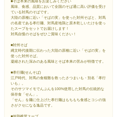
■そば本来の風味をお楽しみください
風味、食感、品質において全国のそば通に高い評価を受け
ている対馬のそばです。
大陸の原種に近い「そばの実」を使った対州そばと、対馬
の名産である孝行麺、対馬産地鶏と原木乾しいたけを使っ
たスープをセットでお届けします！
対馬自慢のそばをぜひご賞味ください！
■対州そば
縄文時代後期に伝わった大陸の原種に近い「そばの実」を
使った対州そば。
凝縮された深みのある風味とそば本来の苦みが特徴です。
■孝行麺(せんそば)
江戸時代、対馬の食糧難を救ったさつまいも・別名「孝行
いも」。
そのサツマイモでんぷんを100%使用した対馬の伝統的な
保存食「せん」。
「せん」を麺に仕上げた孝行麺はもちもち食感とコシの強
さがクセになる逸品です。
■地鶏椎茸スープ