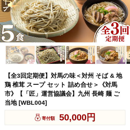
【全3回定期便】対馬の味＜対州 そば & 地
鶏 椎茸 スープ セット 詰め合せ＞《対馬
市》【「匠」運営協議会】九州 長崎 麺 ご
当地 [WBL004]
50,000円
寄付額