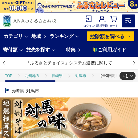
ログイン
新規登録
カート
カテゴリ
地域
ランキング
控除額を調べる
寄付額
旅先を探す
特集
ご利用ガイド
「ふるさとチョイス」システム連携に関して
+1
TOP
九州地方
長崎県
対馬市
【全3回定期便】対馬の味
TOP
麺類
そば
【全3回定期便】対馬の味＜対州 そば & 地鶏 
長崎県
対馬市