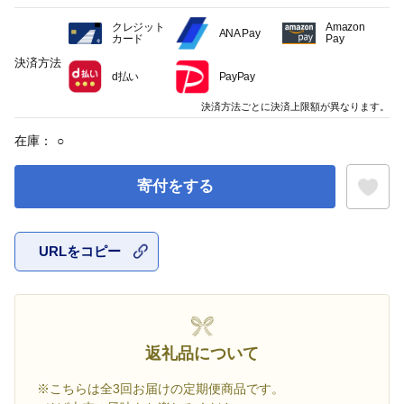
クレジット
Amazon
ANA Pay
カード
Pay
決済方法
d払い
PayPay
決済方法ごとに決済上限額が異なります。
在庫：
○
寄付をする
URLをコピー
お気に入
返礼品について
※こちらは全3回お届けの定期便商品です。