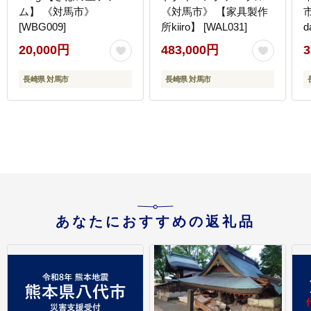
ム】 《対馬市》
《対馬市》 【家具製作
[WBG009]
所kiiro】 [WAL031]
d
20,000円
483,000円
3
ギ
長崎県 対馬市
長崎県 対馬市
あなたにおすすめの返礼品