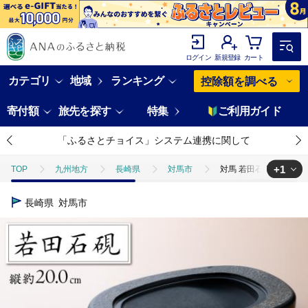
ログイン
新規登録
カート
カテゴリ
地域
ランキング
控除額を調べる
寄付額
旅先を探す
特集
ご利用ガイド
「ふるさとチョイス」システム連携に関して
+1
TOP
九州地方
長崎県
対馬市
対馬 若田石 硯 縦約20
TOP
日用品・雑貨
対馬 若田石 硯 縦約20cm×横約14cm×厚さ約
長崎県
対馬市