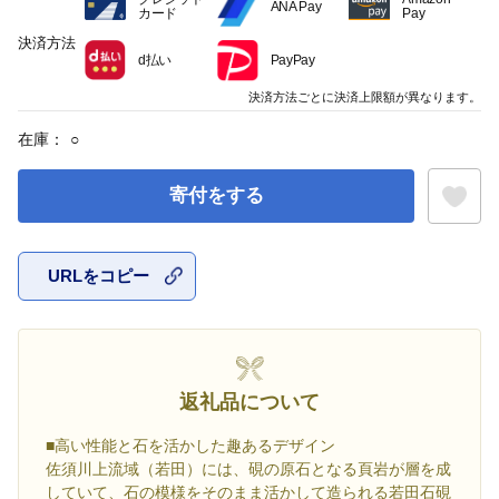
ANA Pay
カード
Pay
決済方法
d払い
PayPay
決済方法ごとに決済上限額が異なります。
在庫：
○
寄付をする
URLをコピー
お気に入
返礼品について
■高い性能と石を活かした趣あるデザイン
佐須川上流域（若田）には、硯の原石となる頁岩が層を成
していて、石の模様をそのまま活かして造られる若田石硯