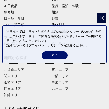
加工食品
旅行・宿泊・体験
魚介類
麺類
日用品・雑貨
野菜
パン・菓子類
電化製品
フルーツ
卵・乳製品
当サイトでは、サイト利便性向上のため、クッキー（Cookie）を使
用しています。サイトの閲覧を継続された場合、Cookieの利用に同
ファッション
米・穀物
意したことものといたします。
飲料(酒以外)
返礼品なし
詳細については
プライバシーポリシー
をお読みください。
OK
地域から探す
北海道エリア
東北エリア
関東エリア
中部エリア
近畿エリア
中国エリア
四国エリア
九州エリア
沖縄エリア
ふるさと納税ガイド