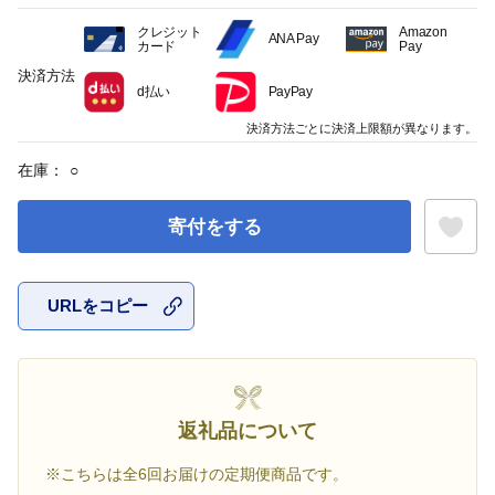
クレジット
Amazon
ANA Pay
カード
Pay
決済方法
d払い
PayPay
決済方法ごとに決済上限額が異なります。
在庫：
○
寄付をする
URLをコピー
お気に入
返礼品について
※こちらは全6回お届けの定期便商品です。