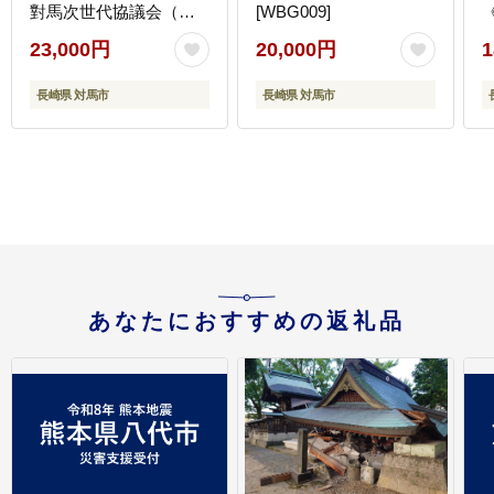
對馬次世代協議会（対
[WBG009]
馬コノソレ）】 蜂蜜 ハ
23,000円
20,000円
1
チミツ 日本ミツバチ ニ
ホンミツバチ [WAM034]
[
長崎県 対馬市
長崎県 対馬市
あなたにおすすめの返礼品