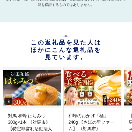
能を保証するものではありません。
この返礼品を見た人は
ほかにこんな返礼品を
見ています。
対馬 和蜂 はちみつ
和蜂のおかげ「極」
300g×1本 《対馬市》
240g 【さほの里ファー
【特定非営利活動法人
ム】 《対馬市》
ゃ