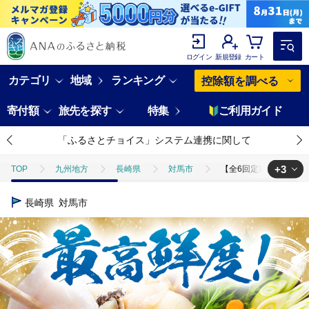
ログイン
新規登録
カート
カテゴリ
地域
ランキング
控除額を調べる
寄付額
旅先を探す
特集
ご利用ガイド
「ふるさとチョイス」システム連携に関して
+3
TOP
九州地方
長崎県
対馬市
【全6回定期便】対馬産 ク
TOP
加工食品
【全6回定期便】対馬産 クエ ぶつ切り 900g 鍋用ス
長崎県
対馬市
TOP
加工食品
鍋
【全6回定期便】対馬産 クエ ぶつ切り 900
TOP
加工食品
鍋
魚
【全6回定期便】対馬産 クエ ぶつ切