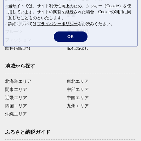
当サイトでは、サイト利便性向上のため、クッキー（Cookie）を使
魚介類
麺類
用しています。サイトの閲覧を継続された場合、Cookieの利用に同
日用品・雑貨
野菜
意したことものといたします。
パン・菓子類
電化製品
詳細については
プライバシーポリシー
をお読みください。
フルーツ
卵・乳製品
OK
ファッション
米・穀物
飲料(酒以外)
返礼品なし
地域から探す
北海道エリア
東北エリア
関東エリア
中部エリア
近畿エリア
中国エリア
四国エリア
九州エリア
沖縄エリア
ふるさと納税ガイド