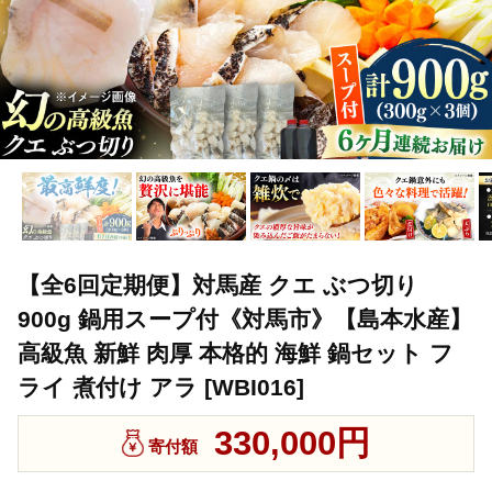
【全6回定期便】対馬産 クエ ぶつ切り
900g 鍋用スープ付《対馬市》【島本水産】
高級魚 新鮮 肉厚 本格的 海鮮 鍋セット フ
ライ 煮付け アラ [WBI016]
330,000円
寄付額