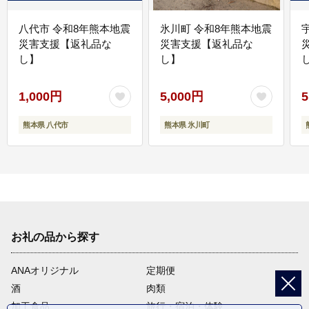
八代市 令和8年熊本地震
氷川町 令和8年熊本地震
災害支援【返礼品な
災害支援【返礼品な
し】
し】
し
1,000円
5,000円
5
熊本県 八代市
熊本県 氷川町
お礼の品から探す
ANAオリジナル
定期便
酒
肉類
加工食品
旅行・宿泊・体験