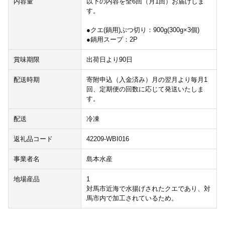
内容量
以下の内容を全6回（月1回）お届けしま
す。
●クエ(鍋用)ぶつ切り：900g(300g×3個)
●鍋用スープ：2P
賞味期限
出荷日より90日
配送時期
寄附申込（入金済み）月の翌月より毎月1
回、定期便の回数に応じて発送いたしま
す。
配送
冷凍
返礼品コード
42209-WBI016
事業者名
島本水産
地場産品
1
対馬市近海で水揚げされたクエであり、対
馬市内で加工されているため。