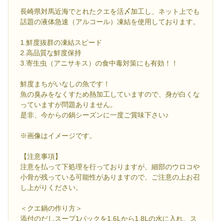
長崎県対馬近海でとれたクエを活〆加工し、ネット上でも
話題の液体急速（アルコール）凍結を使用しております。
1.鮮度抜群の凍結スピード
2.高品質な鮮度保持
3.寄生虫（アニサキス）の食中毒対策にも有効！！
鮮度まちがいなしの魚です！
魚の臭みをなくすため熱加工していますので、身が白くな
っていますが問題ありません。
是非、今からの鍋シーズンに一度ご賞味下さい♪
※画像はイメージです。
【注意事項】
注意を払って下処理を行っておりますが、細部のウロコや
小骨が残っている可能性がありますので、ご注意の上お召
し上がりください。
＜クエ鍋の作り方＞
添付のだしスープ1パックを1.6Lから1.8Lの水に入れ、ス