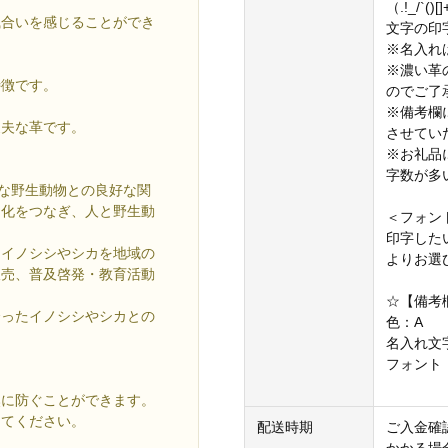
（.!_/`
風合いを感じることができ
文字の印
※名入れ
※濃い革
特徴です。
のでご了
※備考欄
丈夫な革です。
させてい
※お礼品
字数が多
近な野生動物との良好な関
文化をつなぎ、人と野生動
＜フォン
印字した
、イノシシやシカを地域の
よりお選
販売、普及啓発・教育活動
☆【備考
合ったイノシシやシカとの
色：A
名入れ文字：d
フォント
然に防ぐことができます。
してください。
配送時期
ご入金確