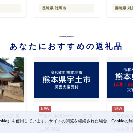
長崎県 対馬市
長崎県 対
あなたにおすすめの返礼品
熊本地震 災
宇土市 令和8年熊本地震 災
八代市向け
kie）を使用しています。サイトの閲覧を継続された場合、Cookie
なし】
害支援【返礼品なし】
県富士吉
。
_U00-0001
への支援