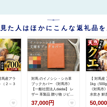
を見た人はほかにこんな返礼品を
対馬産アラ
対馬 のイノシシ・シカ革
【 対馬産 
ト（２～３
ブックカバー 《対馬市》
1kg（50
【一般社団法人daidai】 レ
《対馬市》
ザー 革製品 贈り物 ジビエ
水炊き 鮮
成人祝い 就職祝い お祝い
[WAB011]
37,000円
50,00
猪 鹿 ギフト [WBH045]