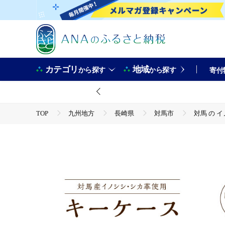
カテゴリ
地域
から探す
から探す
寄付
TOP
九州地方
長崎県
対馬市
対馬 の イ
TOP
ファッション
対馬 の イノシシ ・ シカ 革 キ
TOP
ファッション
小物
対馬 の イノシシ ・ シカ 革 キーケース《対馬市》【一般社団法人da