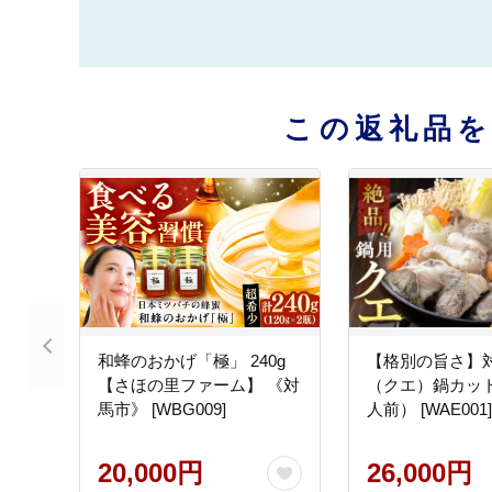
この返礼品
和蜂のおかげ「極」 240g
【格別の旨さ】
【さほの里ファーム】 《対
（クエ）鍋カッ
馬市》 [WBG009]
人前） [WAE001]
20,000円
26,000円