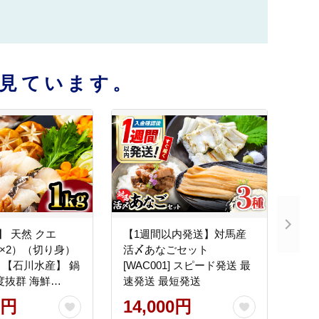
見ています。
】 天然 クエ
【1週間以内発送】対馬産
0g×2）（切り身）
活〆あなごセット
【石川水産】 鍋
[WAC001] スピード発送 最
度抜群 海鮮
速発送 最短発送
0円
14,000円