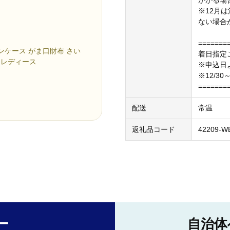
かかる場
※12月
。
ない場合
=======
インケース がま口財布 さい
着日指定
 レディース
※申込日
※12/3
=======
配送
常温
返礼品コード
42209-W
ー
自治体