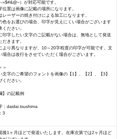
()[]+-=$#&@~）が対応可能です。
字位置は画像に記載の場所になります。
はレーザーの焼き付けによる加工になります。
の色をお選びの場合、印字が見えにくい場合がございます
承ください。
に印字したい文字のご記載がない場合は、無地として発送
ただきます。
により異なりますが、10～20字程度の印字が可能です。文
い場合は改行をさせていただく場合がございます。
ト＞
い文字のご希望のフォントを画像の【1】、【2】、【3】
びください。
欄】の記載例
aidai.tsushima
：3
認後1ヶ月ほどで発送いたします。在庫次第では2ヶ月ほど