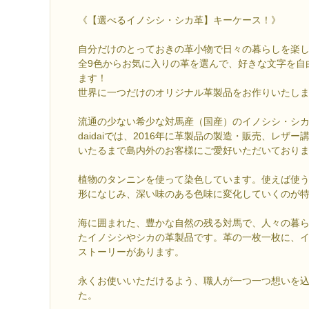
《【選べるイノシシ・シカ革】キーケース！》
自分だけのとっておきの革小物で日々の暮らしを楽
全9色からお気に入りの革を選んで、好きな文字を自
ます！
世界に一つだけのオリジナル革製品をお作りいたし
流通の少ない希少な対馬産（国産）のイノシシ・シ
daidaiでは、2016年に革製品の製造・販売、レザ
いたるまで島内外のお客様にご愛好いただいており
植物のタンニンを使って染色しています。使えば使
形になじみ、深い味のある色味に変化していくのが
海に囲まれた、豊かな自然の残る対馬で、人々の暮
たイノシシやシカの革製品です。革の一枚一枚に、
ストーリーがあります。
永くお使いいただけるよう、職人が一つ一つ想いを
た。