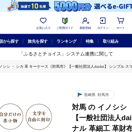
お気に入り
ご利用ガイド
新規登録
ログイン
カート
額から探す
旅先を探す
ランキング
特集
取り組み
「ふるさとチョイス」システム連携に関して
ノシシ ・ シカ 革 キーケース《対馬市》【一般社団法人daidai】 シンプル スマ
ーケース《対馬市》【一般社団法人daidai】 シンプル スマート オリジナル 革細工 
idai】 シンプル スマート オリジナル 革細工 革財布 本革 刻印 プレゼント 贈り
長崎県
対馬市
対馬 の イノシシ
【一般社団法人dai
ナル 革細工 革財布