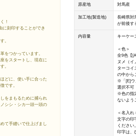
原産地
対馬産
加工地(製造地)
長崎県対
しく！
が前後す
由に刻印することができ
内容量
キーケース 
ます。
＜色＞
カ革をつかっています。
全9色【[
ー講座をスタートし、現在に
ヌメ（イノ
ます。
ターコイ
の中から
うほどに、使い手に合った
※「[E
特徴です。
選択不可
※色の指
らしをまもるために捕られ
ないよう
イノシシ・シカ一頭一頭の
＜名入れ
文字の印
込めて手縫いで仕上げまし
ください
印字は、