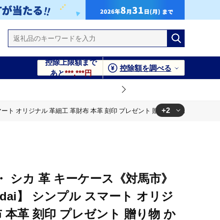
控除上限額まで
控除額を調べる
あと
***,***円
+2
ート オリジナル 革細工 革財布 本革 刻印 プレゼント 贈り物 かわいい [WBH02
革財布 本革 刻印 プレゼント 贈り物 かわいい [WBH022]
物 かわいい [WBH022]
 ・ シカ 革 キーケース《対馬市》
dai】 シンプル スマート オリジ
 本革 刻印 プレゼント 贈り物 か