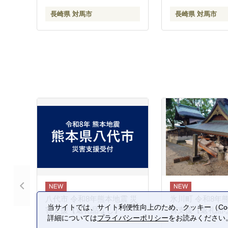
長崎県 対馬市
長崎県 対馬市
八代市 令和8年熊本地震 災
氷川町 令和8年
当サイトでは、サイト利便性向上のため、クッキー（Coo
害支援【返礼品なし】
害支援【返礼品
詳細については
プライバシーポリシー
をお読みください