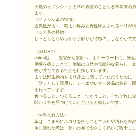
天然のイノシシ・シカ革の表情のことなる革本来の
ます。
〈イノシシ革の特徴〉
通気性がよく、程よい厚みと野性味あふれるハリが
〈シカ革の特徴〉
しっとりとなめらかな手触りが特徴の、しなやかで
〈STORY〉
daidaiは、「獣害から獣財へ」をキーワードに、身
係性を築くことで、地域の自然や伝統的な暮らし・
物が共存できる社会を目指しています。
まずは野生動物をより身近に感じていただくために
「財」として活用し、ジビエやレザー製品の製造・
を行っています。
食べること、つくること、つかうこと、それぞれに
関わり方を見つけていただけると嬉しいです。
〈お手入れ方法〉
革は、こまめにホコリを払うことでカビや汚れを未
水に濡れた際は、乾いた布でやさしく拭いて陰干し