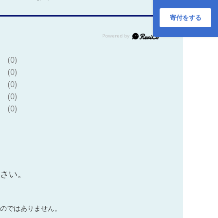
革財布 本革 刻印 プ
レゼント 贈り物 か
寄付をする
わいい [WBH022]
(0)
(0)
(0)
(0)
(0)
ださい。
のではありません。