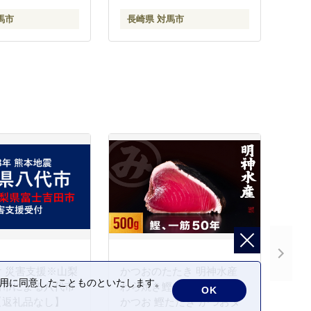
馬市
長崎県 対馬市
 災害支援※山梨
かつおのたたき 明神水産
の利用に同意したことものといたします。
田市による八代市
わら焼き鰹 500g 鰹 カツオ
OK
【返礼品なし】
かつお 鰹たたき かつおタ