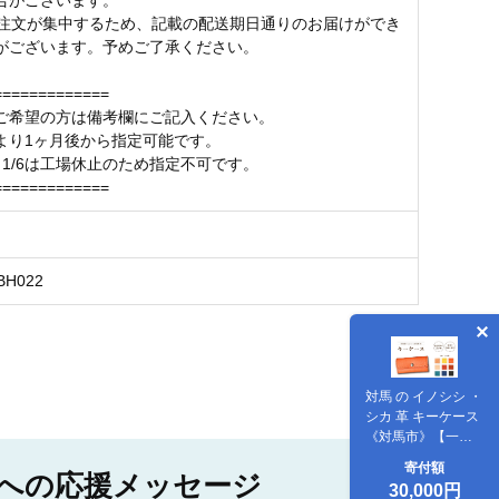
合がございます。
は注文が集中するため、記載の配送期日通りのお届けができ
がございます。予めご了承ください。
=============
ご希望の方は備考欄にご記入ください。
より1ヶ月後から指定可能です。
0～1/6は工場休止のため指定不可です。
=============
BH022
対馬 の イノシシ ・
シカ 革 キーケース
《対馬市》【一般
社団法人daidai】
寄付額
への応援メッセージ
シンプル スマート
30,000円
オリジナル 革細工