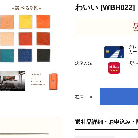
わいい [WBH022]
クレ
カー
d払
決済方法
在庫：
○
返礼品詳細・お申込み・