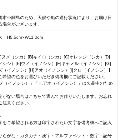
馬市※離島のため、天候や船の運行状況により、お届け日
る場合がございます。
H5.5cm×W11.0cm
A]ヌメ（シカ）[B]キイロ（シカ）[C]オレンジ（シカ）[D]
シシ）[E]ウメ（イノシシ）[F]キャメル（イノシシ）[G]
ズ（イノシシ）[H]アオ（イノシシ）[I]クロ（イノシシ）】
ご希望の色をお選びいただき備考欄にご記載ください。
]ウメ（イノシシ）」「H.アオ（イノシシ）」は欠品中のため
定がない場合はこちらで選んでお作りいたします。お忘れ
ご注意ください。
＞
字をご希望される方は印字されたい文字を備考欄へご記入
。
ひらがな・カタカナ・漢字・アルファベット・数字・記号