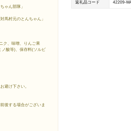
返礼品コード
42209-W
んちゃん部隊」
「対馬村元のとんちゃん」
ンニク、味噌、りんご果
ノ酸等)、保存料(ソルビ
はお避け下さい。
が前後する場合がございま