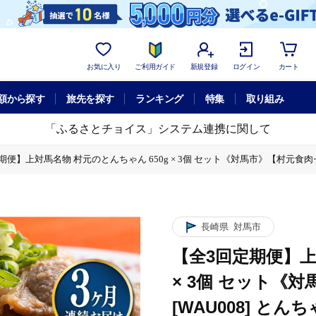
お気に入り
ご利用ガイド
新規登録
ログイン
カート
額から探す
旅先を探す
ランキング
特集
取り組み
「ふるさとチョイス」システム連携に関して
期便】上対馬名物 村元のとんちゃん 650g × 3個 セット《対馬市》【村元食肉セン
ト《対馬市》【村元食肉センター】[WAU008] とんちゃん 豚肉 豚肩ロース 味付
長崎県
対馬市
【全3回定期便】上
× 3個 セット《
[WAU008] と