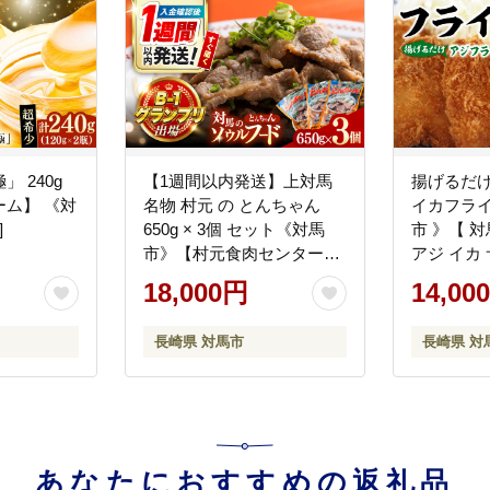
 240g
【1週間以内発送】上対馬
揚げるだ
ム】 《対
名物 村元 の とんちゃん
イカフライ
]
650g × 3個 セット《対馬
市 》【 
市》【村元食肉センター】
アジ イカ
豚肉 焼肉 ご当地 味付き肉
単調理 冷凍 
18,000円
14,00
[WAU001] スピード発送 最
速発送 最短発送
長崎県 対馬市
長崎県 対
あなたにおすすめの返礼品