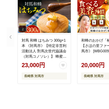
対馬 和蜂 はちみつ 300g×1
和蜂のおかげ「極」
本 《対馬市》【特定非営利
【さほの里ファー
活動法人 對馬次世代協議会
馬市》 [WBG009
（対馬コノソレ）】 蜂蜜
ハチミツ 日本ミツバチ ニ
23,000円
20,000円
ホンミツバチ [WAM034]
長崎県 対馬市
長崎県 対馬市