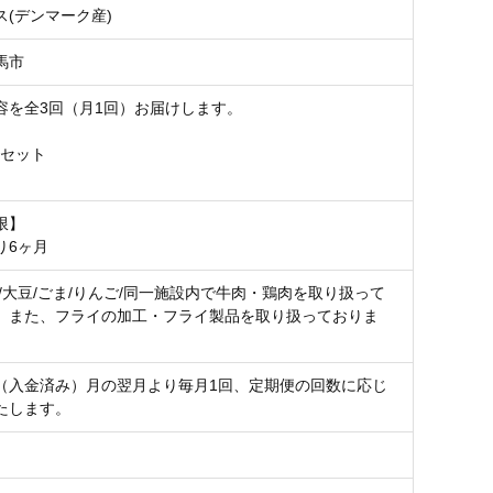
ス(デンマーク産)
馬市
容を全3回（月1回）お届けします。
3個セット
限】
り6ヶ月
肉/大豆/ごま/りんご/同一施設内で牛肉・鶏肉を取り扱って
。また、フライの加工・フライ製品を取り扱っておりま
（入金済み）月の翌月より毎月1回、定期便の回数に応じ
たします。