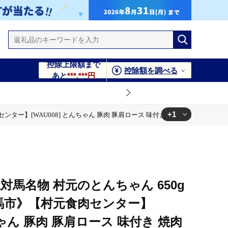
控除上限額まで
控除額を調べる
あと
***,***円
+1
ター】[WAU008] とんちゃん 豚肉 豚肩ロース 味付き 焼肉 ご当地 B-1グ
き 焼肉 ご当地 B-1グランプリ 味付き肉
対馬名物 村元のとんちゃん 650g
対馬市》【村元食肉センター】
んちゃん 豚肉 豚肩ロース 味付き 焼肉