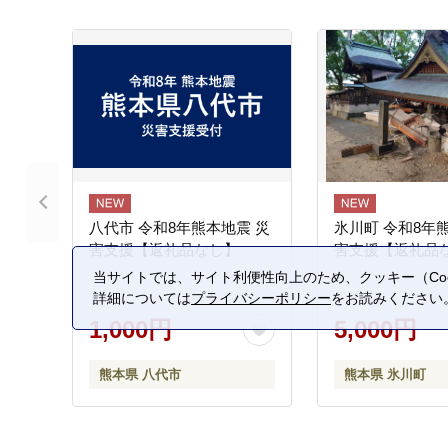
八代市 令和8年熊本地震 災
氷川町 令和8年
害支援【返礼品なし】
害支援【返礼品
当サイトでは、サイト利便性向上のため、クッキー（Coo
詳細については
プライバシーポリシー
をお読みください
1,000円
5,000円
熊本県 八代市
熊本県 氷川町