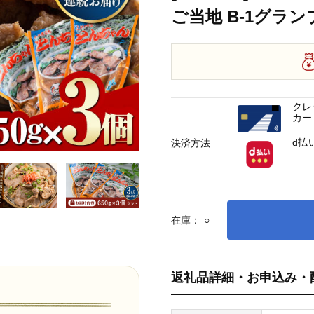
ご当地 B-1グラ
クレ
カー
d払
決済方法
在庫：
○
返礼品詳細・お申込み・