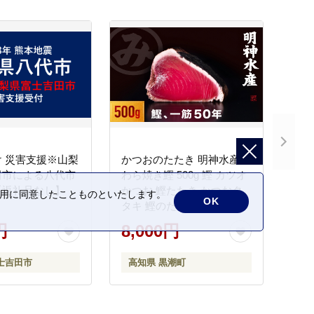
 災害支援※山梨
かつおのたたき 明神水産
田市による八代市
わら焼き鰹 500g 鰹 カツオ
【返礼品なし】
かつお 鰹たたき かつおタ
の利用に同意したことものといたします。
OK
タキ 鰹のたたき かつおの
タタキ 藁焼き わら焼き 魚
円
8,000円
さかな 海鮮 刺身 お刺身 冷
凍 ご家庭用 グルメ 特産品
士吉田市
高知県 黒潮町
ご当地 本場 高知 黒潮町 ギ
フト 贈答品 人気 返礼品 ふ
るさと納税 魚介類 高知県
産 土佐名物 高知県 高評価