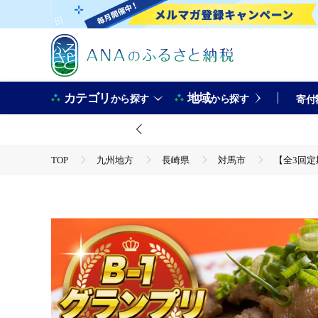
カテゴリ
地域
から探す
から探す
寄付
TOP
九州地方
長崎県
対馬市
【全3回定
TOP
加工食品
惣菜・レトルト
ほかの惣菜
【全3回定期便】上対馬名物 村元のとんちゃん 650g × 3個 セッ