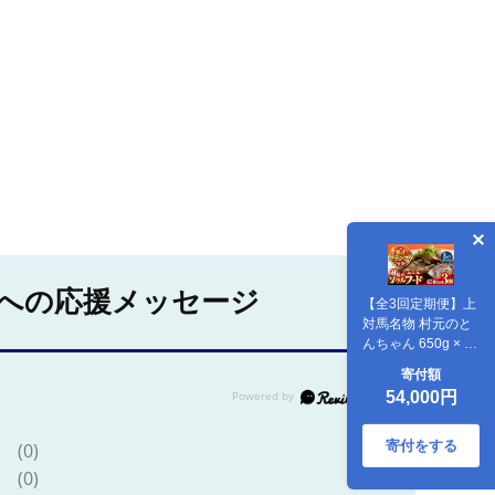
への応援メッセージ
【全3回定期便】上
対馬名物 村元のと
んちゃん 650g × 3
個 セット《対馬
寄付額
市》【村元食肉セ
54,000円
ンター】[WAU008]
とんちゃん 豚肉 豚
肩ロース 味付き 焼
寄付をする
(0)
肉 ご当地 B-1グラ
(0)
ンプリ 味付き肉