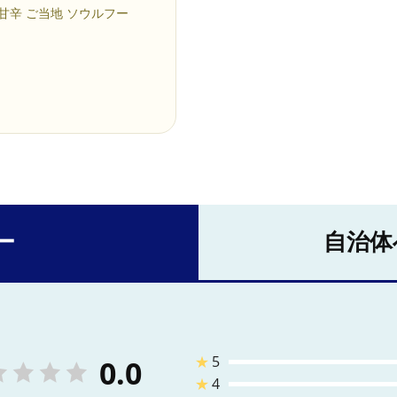
 甘辛 ご当地 ソウルフー
ー
自治体
★
5
0.0
★
4