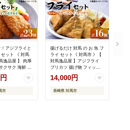
け！アジフライと
揚げるだけ 対馬 の お 魚 フ
セット 《 対馬
ライ セット《 対馬市 》【
対馬逸品屋 】 肉厚
対馬逸品屋 】アジフライ
 サクサク 海鮮 簡
ブリカツ 揚げ物 フィッシ
[WAF024]
ュフライ 詰め合わせ
0円
14,000円
[WAF003]
馬市
長崎県 対馬市