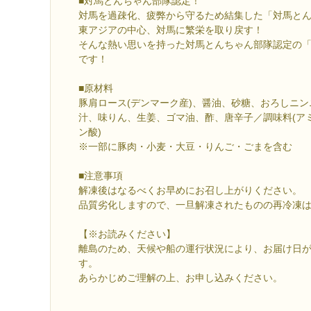
■対馬とんちゃん部隊認定！
対馬を過疎化、疲弊から守るため結集した「対馬と
東アジアの中心、対馬に繁栄を取り戻す！
そんな熱い思いを持った対馬とんちゃん部隊認定の
です！
■原材料
豚肩ロース(デンマーク産)、醤油、砂糖、おろしニ
汁、味りん、生姜、ゴマ油、酢、唐辛子／調味料(アミ
ン酸)
※一部に豚肉・小麦・大豆・りんご・ごまを含む
■注意事項
解凍後はなるべくお早めにお召し上がりください。
品質劣化しますので、一旦解凍されたものの再冷凍
【※お読みください】
離島のため、天候や船の運行状況により、お届け日
す。
あらかじめご理解の上、お申し込みください。