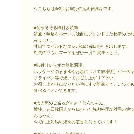
※こちらは全3回お届けの定期便商品です。
■食欲そそる味付き焼肉
醤油・味噌をベースに独自にブレンドした秘伝のた
みました。
甘口でマイルドなタレが肉の旨味を引き出します。
対馬のソウルフードをぜひ一度ご賞味下さい。
■味付けいらずの簡単調理
パッケージのまま水やお湯につけて解凍後、バーベ
フライパン等で焼いてお召し上がり下さい。
お召し上がりになりたい時にすぐ解凍でき、いつで
食べることができます。
■大人気のご当地グルメ「とんちゃん」
戦後、在日韓国人から伝わった焼肉料理が対馬の地
んちゃん」
今では上対馬の焼肉の定番となっています！