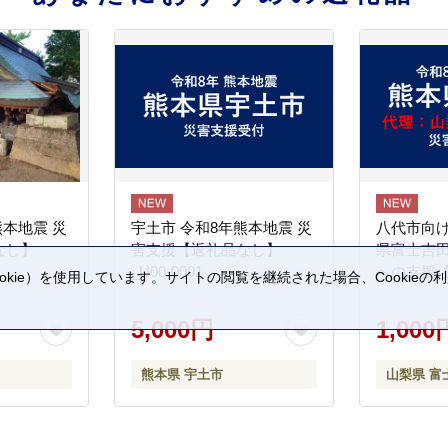
熊本地震 災
宇土市 令和8年熊本地震 災
八代市向け
なし】
害支援【返礼品なし】
県富士吉
_U00-0001
への支援
kie）を使用しています。サイトの閲覧を継続された場合、Cookie
。
5,000円
1,000
熊本県 宇土市
山梨県 富