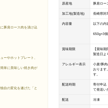
原産地
豚肩ロー
加工地(製造地)
長崎県対
内容量
以下の内
れに豚肩ロース肉を漬け込
650g×
賞味期限
【賞味期
製造日よ
キューやホットプレート、
アレルギー表示
小麦/豚
も簡単に美味しい焼き肉が
おります
す。
配送時期
寄付申込
で独自の変化を遂げた「と
て発送い
配送
冷凍