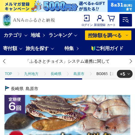
ログイン
新規登録
カート
カテゴリ
地域
ランキング
控除額を調べる
寄付額
旅先を探す
特集
ご利用ガイド
「ふるさとチョイス」システム連携に関して
+5
TOP
九州地方
長崎県
島原市
BG065【定期便】有明
TOP
魚介類
BG065【定期便】有明海 旬の鮮魚 漁協おすすめ 海の
長崎県
島原市
TOP
魚介類
蟹
BG065【定期便】有明海 旬の鮮魚 漁協おす
TOP
魚介類
蟹
ほかの蟹
BG065【定期便】有明海 
TOP
魚介類
鮮魚
BG065【定期便】有明海 旬の鮮魚 漁協お
TOP
魚介類
鮮魚
ほかの鮮魚
BG065【定期便】有明