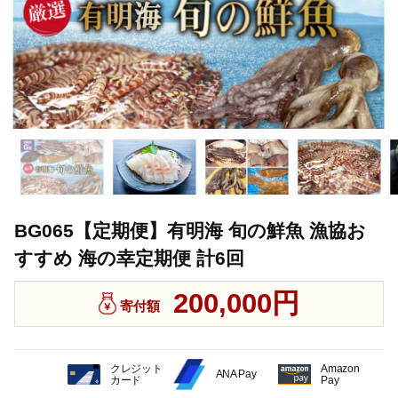
BG065【定期便】有明海 旬の鮮魚 漁協お
すすめ 海の幸定期便 計6回
200,000円
寄付額
クレジット
Amazon
ANA Pay
カード
Pay