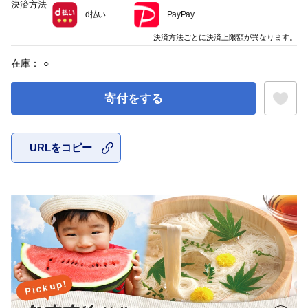
決済方法
d払い
PayPay
決済方法ごとに決済上限額が異なります。
在庫：
○
寄付をする
URLをコピー
お気に入