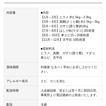
内容量
■内容
【1月～2月】ヒラメ 約1.5kg～2.0kg
【3月～4月】真鯛(さくら鯛) 約1.5kg～2kg
【5月～6月】ガザミ(渡り蟹)約2kg
【7月～8月】はしり蛤(マダコ) 2匹程度
【9月～10月】車エビ15～20尾程度
【11月～12月】舌平目 10匹程度
■原材料名
ヒラメ、真鯛、ガザミ(渡り蟹)、マダコ、
車エビ、舌平目
賞味期限
到着後 なるべく早めにお召し上がりくだ
さい。
アレルギー表示
エビ、カニを含む
配送時期
入金確認後、翌または翌々月に初回出荷。
事業所より電話連絡の上発送いたします。
配送
冷蔵