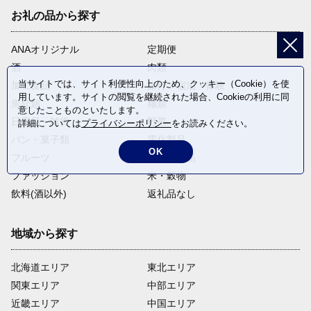
お礼の品から探す
ANAオリジナル
定期便
酒
肉類
当サイトでは、サイト利便性向上のため、クッキー（Cookie）を使
加工食品
旅行・宿泊・体験
用しています。サイトの閲覧を継続された場合、Cookieの利用に同
魚介類
麺類
意したことものといたします。
日用品・雑貨
野菜
詳細については
プライバシーポリシー
をお読みください。
パン・菓子類
電化製品
OK
フルーツ
卵・乳製品
ファッション
米・穀物
飲料(酒以外)
返礼品なし
地域から探す
北海道エリア
東北エリア
関東エリア
中部エリア
近畿エリア
中国エリア