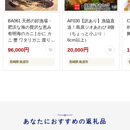
BA061 天然の好漁場・
AF030【訳あり】漁協直
肥沃な海の贅沢な恵み
送！島原ジオあわび 8個
有明海のカニ [ かに カ
（ちょっと小ぶり：
ニ 蟹 ワタリガニ 渡り蟹
6cm以上）
ガネ 冷蔵 島原漁業協同
96,000円
20,000円
1
組合 長崎県 島原市 ]
長崎県 島原市
長崎県 島原市
あなたにおすすめの返礼品