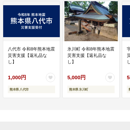
八代市 令和8年熊本地震
氷川町 令和8年熊本地震
災害支援【返礼品な
災害支援【返礼品な
し】
し】
し
1,000円
5,000円
5
熊本県 八代市
熊本県 氷川町