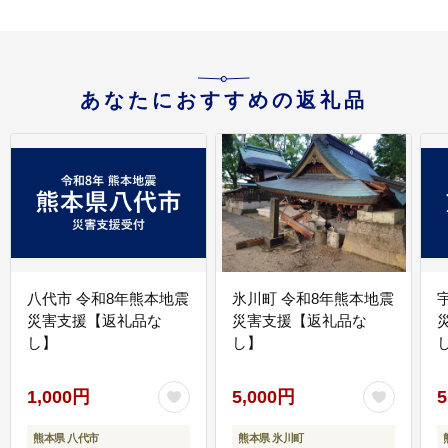
あなたにおすすめの返礼品
八代市 令和8年熊本地震
氷川町 令和8年熊本地震
災害支援【返礼品な
災害支援【返礼品な
し】
し】
し
1,000円
5,000円
5
熊本県 八代市
熊本県 氷川町