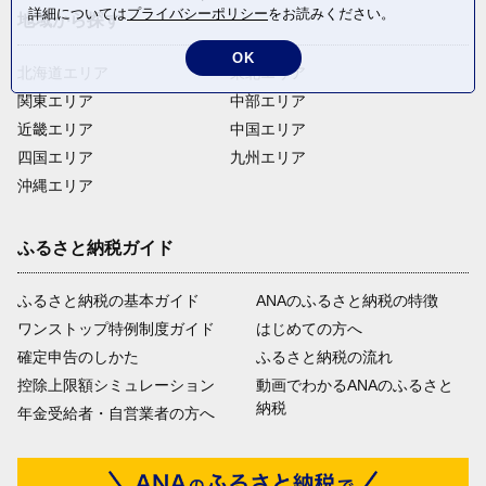
詳細については
プライバシーポリシー
をお読みください。
地域から探す
OK
北海道エリア
東北エリア
関東エリア
中部エリア
近畿エリア
中国エリア
四国エリア
九州エリア
沖縄エリア
ふるさと納税ガイド
ふるさと納税の基本ガイド
ANAのふるさと納税の特徴
ワンストップ特例制度ガイド
はじめての方へ
確定申告のしかた
ふるさと納税の流れ
控除上限額シミュレーション
動画でわかるANAのふるさと
納税
年金受給者・自営業者の方へ