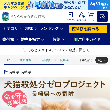
ログイン
新規登録
カート
カテゴリ
地域
ランキング
控除額を調べる
寄付額
旅先を探す
特集
ご利用ガイド
「ふるさとチョイス」システム連携に関して
+1
TOP
九州地方
長崎県
長崎県
【返礼品なし】犬猫殺処
TOP
返礼品なし
【返礼品なし】犬猫殺処分ゼロプロジェクト 長崎県
長崎県
長崎県