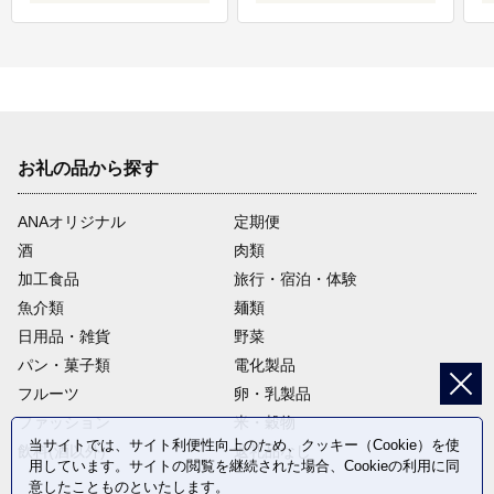
お礼の品から探す
ANAオリジナル
定期便
酒
肉類
加工食品
旅行・宿泊・体験
魚介類
麺類
日用品・雑貨
野菜
パン・菓子類
電化製品
フルーツ
卵・乳製品
ファッション
米・穀物
当サイトでは、サイト利便性向上のため、クッキー（Cookie）を使
飲料(酒以外)
返礼品なし
用しています。サイトの閲覧を継続された場合、Cookieの利用に同
意したことものといたします。