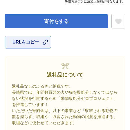
決済方法ごとに決済上限額が異なります。
寄付をする
URLをコピー
お気に入
返礼品について
返礼品なしのふるさと納税です。
長崎県では、年間数百頭の犬や猫を殺処分しなくてはなら
ない状況を打開するため「動物殺処分ゼロプロジェクト」
を推進しています！
いただいた寄附金は、以下の事業など「収容される動物の
数を減らす」取組や「収容された動物の譲渡を推進する」
取組などに使わせていただきます。