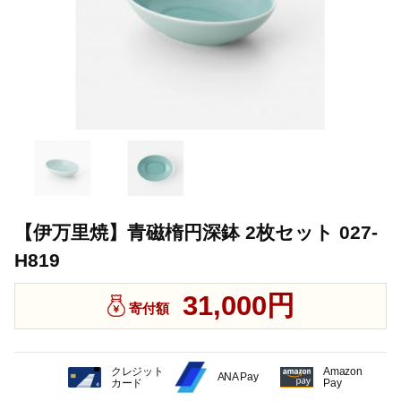
【伊万里焼】青磁楕円深鉢 2枚セット 027-
H819
31,000円
寄付額
クレジット
Amazon
ANA Pay
カード
Pay