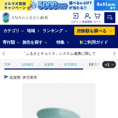
ログイン
新規登録
カート
カテゴリ
地域
ランキング
控除額を調べる
寄付額
旅先を探す
特集
ご利用ガイド
「ふるさとチョイス」システム連携に関して
+1
TOP
九州地方
佐賀県
伊万里市
【伊万里焼】青磁楕円深鉢
TOP
日用品・雑貨
食器
【伊万里焼】青磁楕円深鉢 2枚セット 
佐賀県
伊万里市