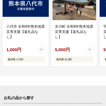
八代市 令和8年熊本地震
氷川町 令和8年熊本地震
災害支援【返礼品な
災害支援【返礼品な
し】
し】
し
1,000円
5,000円
5
熊本県 八代市
熊本県 氷川町
お礼の品から探す