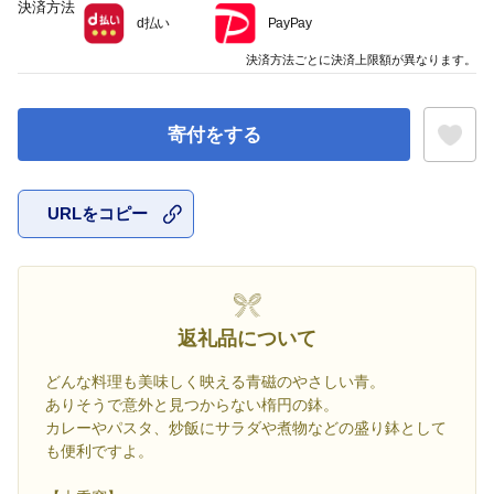
決済方法
d払い
PayPay
決済方法ごとに決済上限額が異なります。
寄付をする
URLをコピー
お気に入
返礼品について
どんな料理も美味しく映える青磁のやさしい青。
ありそうで意外と見つからない楕円の鉢。
カレーやパスタ、炒飯にサラダや煮物などの盛り鉢として
も便利ですよ。