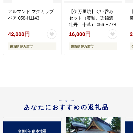
アルマンド マグカップ
【伊万里焼】ぐい呑み
ペア 058-H1143
セット（黄釉、染錦濃
菊
牡丹、十草） 056-H779
42,000円
16,000円
2
佐賀県 伊万里市
佐賀県 伊万里市
あなたにおすすめの返礼品