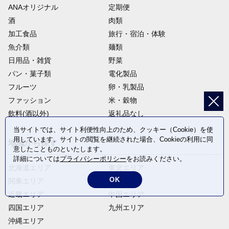
ANAオリジナル
定期便
酒
肉類
加工食品
旅行・宿泊・体験
魚介類
麺類
日用品・雑貨
野菜
パン・菓子類
電化製品
フルーツ
卵・乳製品
ファッション
米・穀物
飲料(酒以外)
返礼品なし
当サイトでは、サイト利便性向上のため、クッキー（Cookie）を使
用しています。サイトの閲覧を継続された場合、Cookieの利用に同
地域から探す
意したことものといたします。
詳細については
プライバシーポリシー
をお読みください。
北海道エリア
東北エリア
OK
関東エリア
中部エリア
近畿エリア
中国エリア
四国エリア
九州エリア
沖縄エリア