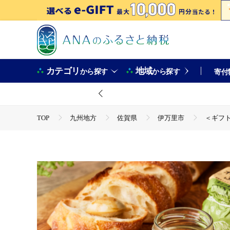
カテゴリ
地域
から探す
から探す
寄付
TOP
九州地方
佐賀県
伊万里市
＜ギフト
TOP
パン・菓子類
洋菓子
＜ギフト対応可＞牛乳
TOP
パン・菓子類
洋菓子
プリン
＜ギフ
TOP
パン・菓子類
洋菓子
ほかの洋菓子