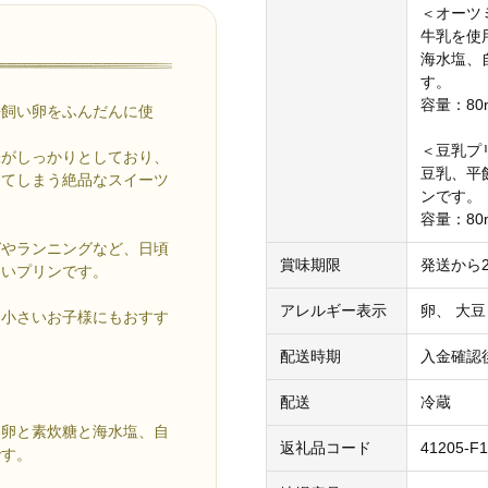
＜オーツ
牛乳を使
海水塩、
す。
容量：80
平飼い卵をふんだんに使
＜豆乳プ
味がしっかりとしており、
豆乳、平
きてしまう絶品なスイーツ
ンです。
容量：80
ガやランニングなど、日頃
賞味期限
発送から
たいプリンです。
アレルギー表示
卵、 大豆
、小さいお子様にもおすす
配送時期
入金確認
配送
冷蔵
い卵と素炊糖と海水塩、自
返礼品コード
41205-F
です。