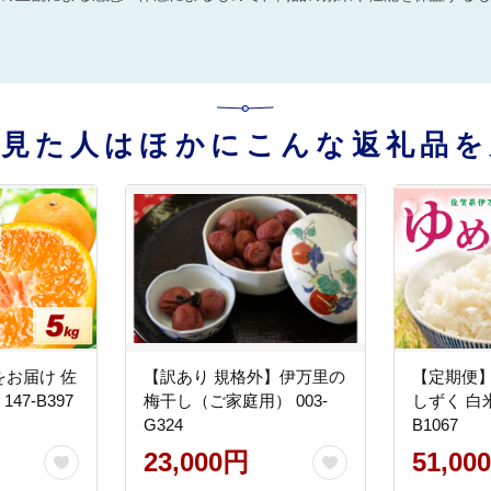
を見た人はほかにこんな返礼品を
お届け 佐
【訳あり 規格外】伊万里の
【定期便】
47-B397
梅干し（ご家庭用） 003-
しずく 白米5
G324
B1067
23,000円
51,00