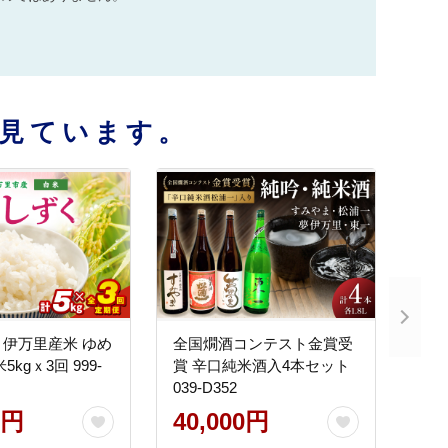
見ています。
伊万里産米 ゆめ
全国燗酒コンテスト金賞受
kgｘ3回 999-
賞 辛口純米酒入4本セット
039-D352
0円
40,000円