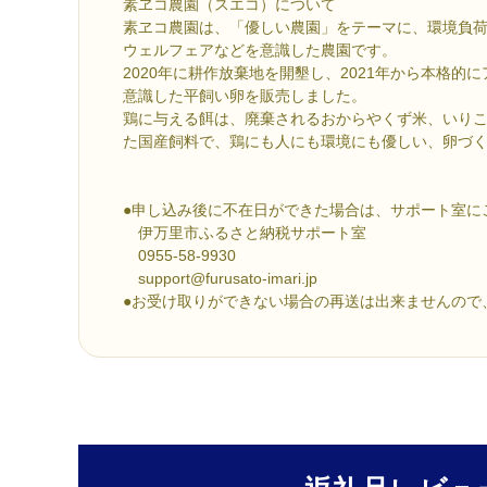
素ヱコ農園（スエコ）について
素ヱコ農園は、「優しい農園」をテーマに、環境負
ウェルフェアなどを意識した農園です。
2020年に耕作放棄地を開墾し、2021年から本格的
意識した平飼い卵を販売しました。
鶏に与える餌は、廃棄されるおからやくず米、いり
た国産飼料で、鶏にも人にも環境にも優しい、卵づ
●申し込み後に不在日ができた場合は、サポート室に
伊万里市ふるさと納税サポート室
0955-58-9930
support@furusato-imari.jp
●お受け取りができない場合の再送は出来ませんので