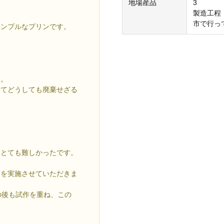
地場産品
3
製造工程
市で行っ
シンプルなプリンです。
卵。
してどうしても廃棄せざる
はとても難しかったです。
画を実施させていただきま
の後も試作を重ね、この
。