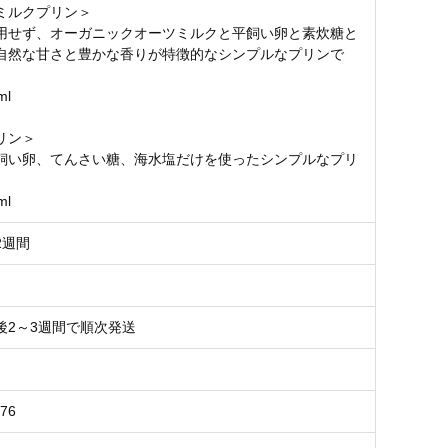
ミルクプリン＞
用せず、オーガニックオーツミルクと平飼い卵と素炊糖と
自然な甘さと豊かな香りが特徴的なシンプルなプリンで
ml
リン＞
飼い卵、てんさい糖、海水塩だけを使ったシンプルなプリ
ml
2週間
後2～3週間で順次発送
176