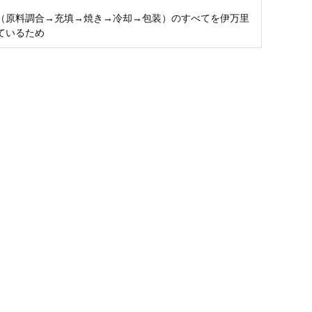
（原料調合→充填→焼き→冷却→包装）のすべてを伊万里
ているため