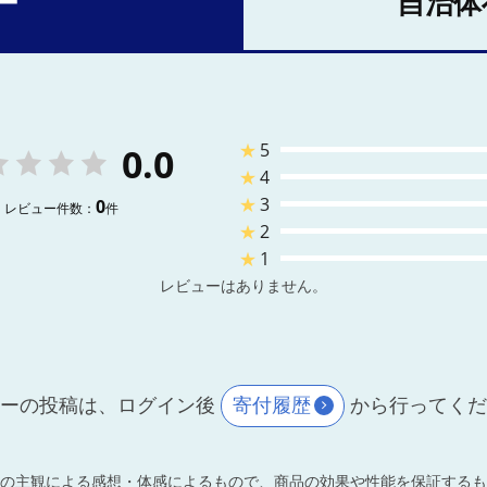
ー
自治体
★
5
0.0
★
4
★
3
0
レビュー件数：
件
★
2
★
1
レビューはありません。
ーの投稿は、ログイン後
寄付履歴
から行ってく
の主観による感想・体感によるもので、商品の効果や性能を保証するも