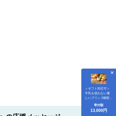
＜ギフト対応可＞
牛乳を使わない優
しいプリン 2種類セ
ット計4個 129-
寄付額
F288
13,000円