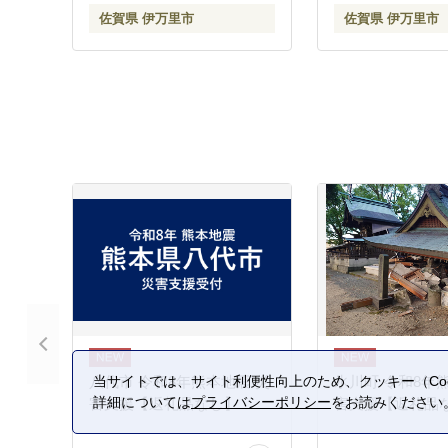
佐賀県 伊万里市
佐賀県 伊万里市
当サイトでは、サイト利便性向上のため、クッキー（Coo
八代市 令和8年熊本地震 災
氷川町 令和8年
詳細については
プライバシーポリシー
をお読みください
害支援【返礼品なし】
害支援【返礼品