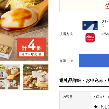
クレ
カー
d払
決済方法
在庫：
○
返礼品詳細・お申込み・
内容量
4個入り
◆牛乳を