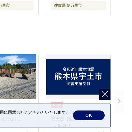
万里市
佐賀県 伊万里市
の利用に同意したことものといたします。
和8年熊本地震 災
宇土市 令和8年熊本地震 災
OK
返礼品なし】
害支援【返礼品なし】
_U00-0001