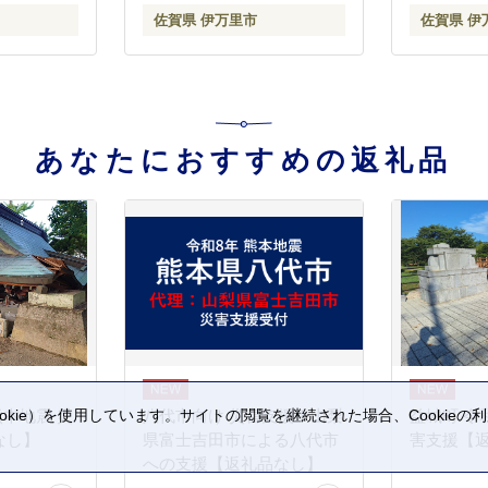
佐賀県 伊万里市
佐賀県 伊
あなたにおすすめの返礼品
kie）を使用しています。サイトの閲覧を継続された場合、Cookie
熊本地震 災
八代市向け 災害支援※山梨
益城町 令
。
なし】
県富士吉田市による八代市
害支援【
への支援【返礼品なし】