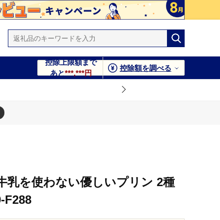
控除上限額まで
控除額を調べる
あと
***,***円
牛乳を使わない優しいプリン 2種
F288