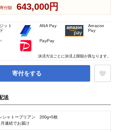
643,000円
寄付額
ジット
ANA Pay
Amazon
ド
Pay
い
PayPay
決済方法ごとに決済上限額が異なります。
寄付をする
配送
お気に入り登録
シャトーブリアン 200g×5枚
ヶ月連続でお届け