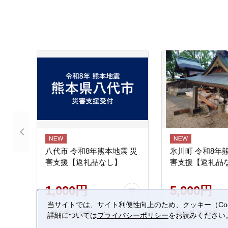
八代市 令和8年熊本地震 災
氷川町 令和8年
害支援【返礼品なし】
害支援【返礼品
1,000円
5,000円
当サイトでは、サイト利便性向上のため、クッキー（Coo
熊本県 八代市
熊本県 氷川町
詳細については
プライバシーポリシー
をお読みください