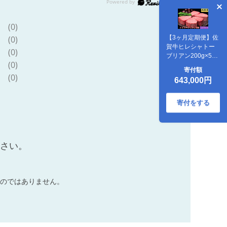
(0)
(0)
【3ヶ月定期便】佐
賀牛ヒレシャトー
(0)
ブリアン200g×5枚
(0)
999-J1514
寄付額
(0)
643,000円
寄付をする
ださい。
のではありません。