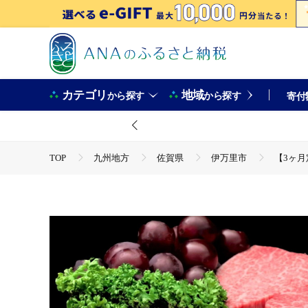
カテゴリ
地域
から探す
から探す
寄付
TOP
九州地方
佐賀県
伊万里市
【3ヶ月
TOP
肉
牛肉
【3ヶ月定期便】佐賀牛ヒレシャトーブリ