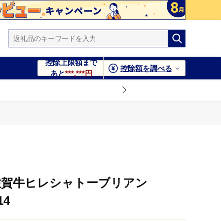
控除上限額まで
控除額を調べる
あと
***,***円
佐賀牛ヒレシャトーブリアン
14