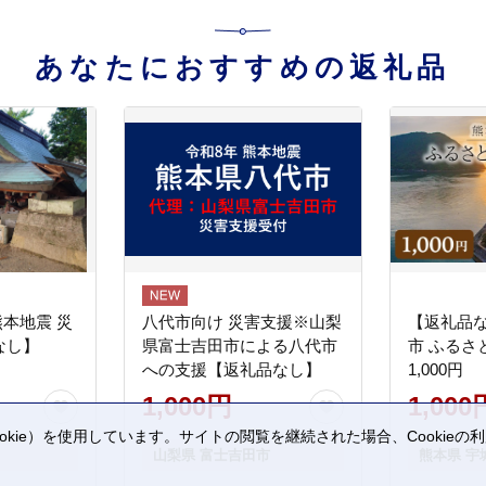
あなたにおすすめの返礼品
熊本地震 災
八代市向け 災害支援※山梨
【返礼品
なし】
県富士吉田市による八代市
市 ふるさ
への支援【返礼品なし】
1,000円
1,000円
1,000
kie）を使用しています。サイトの閲覧を継続された場合、Cookie
山梨県 富士吉田市
熊本県 宇
。