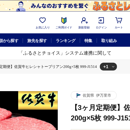
お気に入り
ご利用ガイド
新規登録
ログイン
カート
額から探す
旅先を探す
ランキング
特集
取り組み
「ふるさとチョイス」システム連携に関して
+1
定期便】佐賀牛ヒレシャトーブリアン200g×5枚 999-J1514
アン200g×5枚 999-J1514
佐賀県
伊万里市
【3ヶ月定期便】
200g×5枚 999-J15