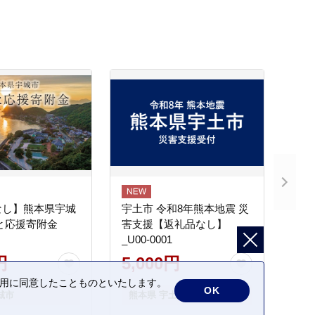
なし】熊本県宇城
宇土市 令和8年熊本地震 災
と応援寄附金
害支援【返礼品なし】
_U00-0001
円
5,000円
の利用に同意したことものといたします。
OK
城市
熊本県 宇土市