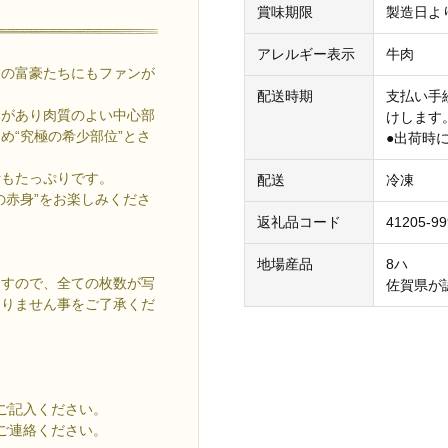
賞味期限
製造日よ
アレルギー表示
牛肉
イの富豪たちにもファンが
配送時期
支払い手
みがあり肉質のよい中心部
けします
め“究極の希少部位”とさ
●出荷時
汁もたっぷりです。
配送
冷凍
の赤身”をお楽しみくださ
返礼品コード
41205-99
地場産品
8ハ
ますので、全ての枚数が写
佐賀県が
ありません事をご了承くだ
ご記入ください。
ご連絡ください。