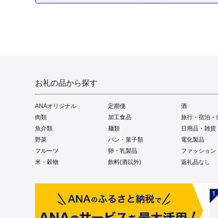
お礼の品から探す
ANAオリジナル
定期便
酒
肉類
加工食品
旅行・宿泊・
魚介類
麺類
日用品・雑貨
野菜
パン・菓子類
電化製品
フルーツ
卵・乳製品
ファッション
米・穀物
飲料(酒以外)
返礼品なし