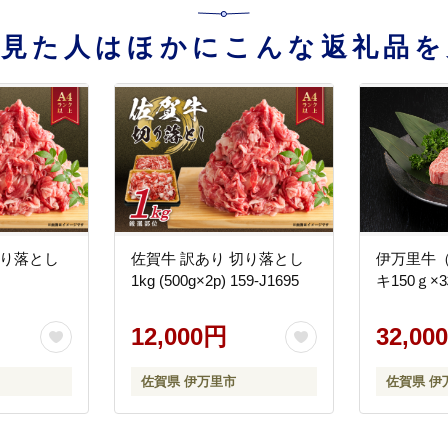
を見た人はほかにこんな返礼品を
切り落とし
佐賀牛 訳あり 切り落とし
伊万里牛（
1kg (500g×2p) 159-J1695
キ150ｇ×3枚
12,000円
32,00
佐賀県 伊万里市
佐賀県 伊