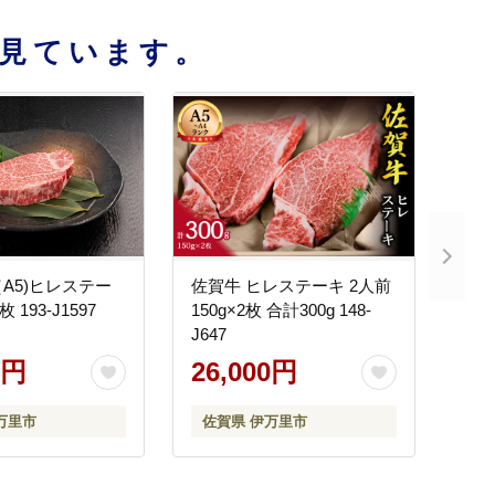
見ています。
A5)ヒレステー
佐賀牛 ヒレステーキ 2人前
 193-J1597
150g×2枚 合計300g 148-
J647
0円
26,000円
万里市
佐賀県 伊万里市