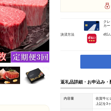
クレ
カー
d払
決済方法
返礼品詳細・お申込み・
内容量
佐賀牛ヒレ
上記を3