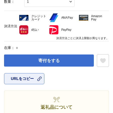
数量：
クレジット
Amazon
ANA Pay
カード
Pay
決済方法
d払い
PayPay
決済方法ごとに決済上限額が異なります。
在庫：
○
寄付をする
URLをコピー
お気に入
返礼品について