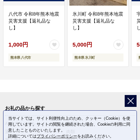
八代市 令和8年熊本地震
氷川町 令和8年熊本地震
災害支援【返礼品な
災害支援【返礼品な
し】
し】
し
1,000円
5,000円
5
熊本県 八代市
熊本県 氷川町
お礼の品から探す
当サイトでは、サイト利便性向上のため、クッキー（Cookie）を使
ANAオリジナル
定期便
用しています。サイトの閲覧を継続された場合、Cookieの利用に同
意したことものといたします。
酒
肉類
詳細については
プライバシーポリシー
をお読みください。
加工食品
旅行・宿泊・体験