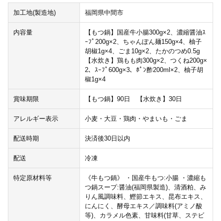
加工地(製造地)
福岡県中間市
内容量
【もつ鍋】国産牛小腸300g×2、濃縮醤油ｽ
ｰﾌﾟ200g×2、ちゃんぽん麺150g×4、柚子
胡椒1g×4、ごま10g×2、たかのつめ0.5g
【水炊き】鶏もも肉300g×2、つくね200g×
2、ｽｰﾌﾟ600g×3、ﾎﾟﾝ酢200ml×2、柚子胡
椒1g×4
賞味期限
【もつ鍋】90日 【水炊き】30日
アレルギー表示
小麦・大豆・鶏肉・やまいも・ごま
配送時期
決済後30日以内
配送
冷凍
特定原材料等
《牛もつ鍋》 ・国産牛もつ:小腸 ・濃縮も
つ鍋スープ:醤油(福岡県製造)、清酒粕、み
りん風調味料、鰹節エキス、昆布エキス、
にんにく、酵母エキス／調味料(アミノ酸
等)、カラメル色素、甘味料(甘草、ステビ