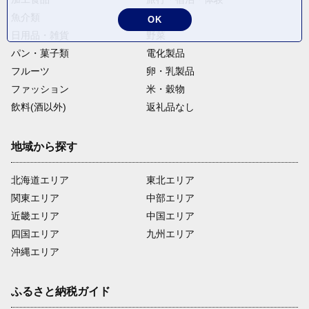
魚介類
麺類
OK
日用品・雑貨
野菜
パン・菓子類
電化製品
フルーツ
卵・乳製品
ファッション
米・穀物
飲料(酒以外)
返礼品なし
地域から探す
北海道エリア
東北エリア
関東エリア
中部エリア
近畿エリア
中国エリア
四国エリア
九州エリア
沖縄エリア
ふるさと納税ガイド