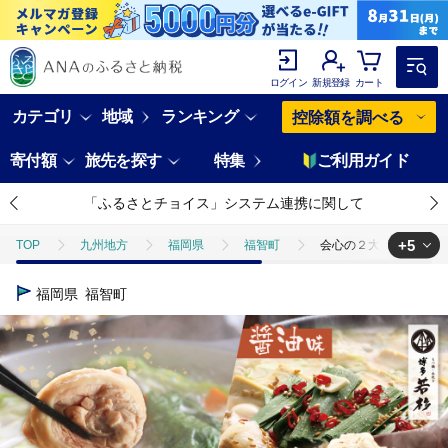
ログイン
新規登録
カート
カテゴリ
地域
ランキング
控除額を調べる
寄付額
旅先を探す
特集
ご利用ガイド
「ふるさとチョイス」システム連携に関して
+5
TOP
九州地方
福岡県
福智町
会心の２大鍋セット!!博
TOP
加工食品
会心の２大鍋セット!!博多若杉 牛もつ鍋(醤油)＆水炊
福岡県
福智町
TOP
加工食品
鍋
会心の２大鍋セット!!博多若杉 牛もつ鍋(醤
TOP
加工食品
鍋
肉(鍋)
会心の２大鍋セット!!博多若杉
TOP
加工食品
鍋
ほかの鍋
会心の２大鍋セット!!博多
TOP
加工食品
調味料
醤油
会心の２大鍋セット!!博多