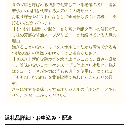
食の宝庫と呼ばれる博多で創業している老舗の名店「博多
若杉」の福岡を代表する人気の２大鍋セット。
お取り寄せやギフトの品として全国から多くの皆様にご支
持をいただいています。
【もつ鍋】国産牛小腸と、香り高い吟醸クラスの酒粕が隠
し味の芳醇な醤油スープがリピートされ続けている人気の
理由。
飽きることのない、ミックスホルモンだから表現できるも
つ鍋の魅力の真髄を心ゆくまでご堪能ください。
【水炊き】新鮮な鶏ガラを炊き上げることで、旨みを凝縮
し、雑味のないコラーゲンスープに仕上げた水炊き。鶏肉
はジューシーさが魅力の「もも肉」を使用し、つくねは
「もも肉・むね肉」を黄金比率であわせたこだわりの具
材。
さらに食材を美味しくするオリジナルの「ポン酢」とあわ
せて、お召し上がりください。
返礼品詳細・お申込み・配送