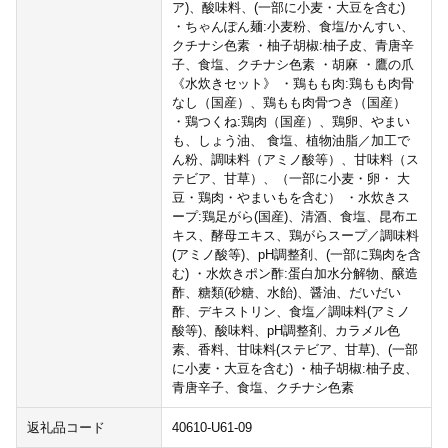
ア)、酸味料、(一部に小麦・大豆を含む)
・ちゃんぽん麺:小麦粉、食塩/かんすい、
クチナシ色素 ・柚子胡椒:柚子皮、青唐辛
子、食塩、クチナシ色素 ・胡麻 ・鷹の爪
《水炊きセット》 ・鶏もも肉:鶏もも肉骨
なし（国産）、鶏もも肉骨つき（国産）
・鶏つくね:鶏肉（国産）、鶏卵、やまい
も、しょう油、 食塩、植物油脂／加工で
ん粉、調味料（アミノ酸等）、甘味料（ス
テビア、甘草）、（一部に小麦・卵・ 大
豆・鶏肉・やまいもを含む） ・水炊きス
ープ:鶏足がら(国産)、清酒、食塩、昆布エ
キス、酵母エキス、鶏がらスープ／調味料
(アミノ酸等)、pH調整剤、(一部に鶏肉を含
む) ・水炊きポン酢:蛋白加水分解物、醸造
酢、糖類(砂糖、水飴)、醤油、だいだい
酢、デキストリン、食塩／調味料(アミノ
酸等)、酸味料、pH調整剤、カラメル色
素、香料、甘味料(ステビア、甘草)、(一部
に小麦・大豆を含む) ・柚子胡椒:柚子皮、
青唐辛子、食塩、クチナシ色素
返礼品コード
40610-U61-09