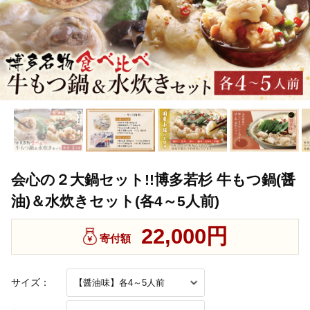
会心の２大鍋セット!!博多若杉 牛もつ鍋(醤
油)＆水炊きセット(各4～5人前)
22,000円
寄付額
サイズ：