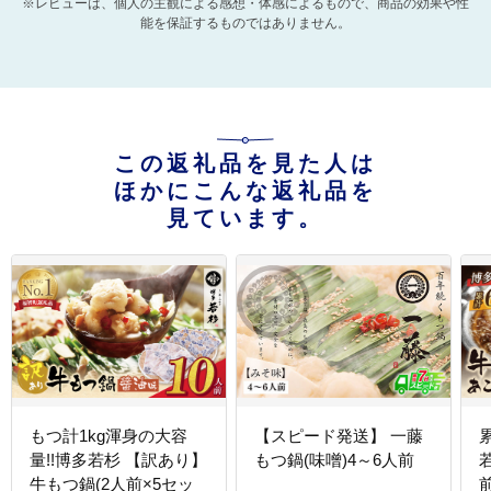
※レビューは、個人の主観による感想・体感によるもので、商品の効果や性
能を保証するものではありません。
この返礼品を見た人は
ほかにこんな返礼品を
見ています。
もつ計1kg渾身の大容
【スピード発送】 一藤
量!!博多若杉 【訳あり】
もつ鍋(味噌)4～6人前
牛もつ鍋(2人前×5セッ