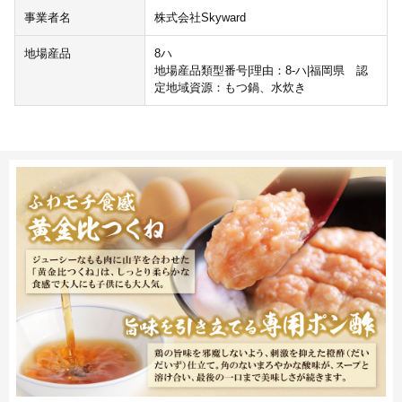
事業者名
株式会社Skyward
地場産品
8ハ
地場産品類型番号|理由：8-ハ|福岡県 認
定地域資源：もつ鍋、水炊き