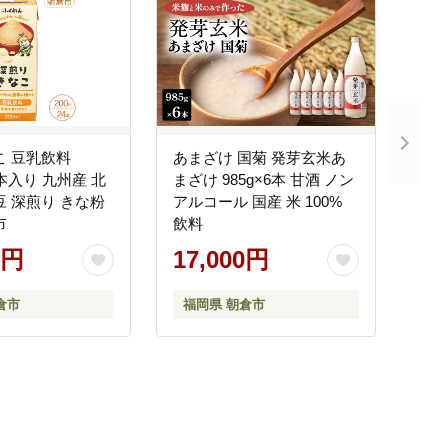
こ 豆乳飲料
あまざけ 国菊 発芽玄米あ
24本入り 九州産 北
まざけ 985g×6本 甘酒 ノン
豆 深煎り きな粉
アルコール 国産 米 100%
市
飲料
0円
17,000円
倉市
福岡県 朝倉市