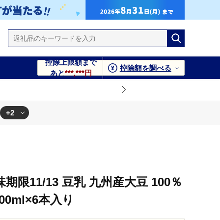
控除上限額まで
控除額を調べる
あと
***,***円
+2
味期限11/13 豆乳 九州産大豆 100％
00ml×6本入り