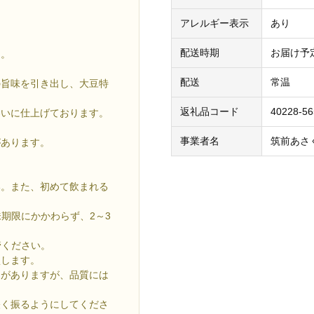
アレルギー表示
あり
配送時期
お届け予定
ん。
配送
常温
の旨味を引き出し、大豆特
。
返礼品コード
40228-5
わいに仕上げております。
事業者名
筑前あさ
があります。
い。また、初めて飲まれる
期限にかかわらず、2～3
管ください。
損します。
とがありますが、品質には
軽く振るようにしてくださ