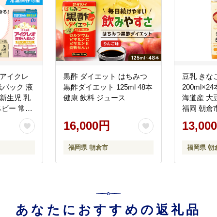
 アイクレ
黒酢 ダイエット はちみつ
豆乳 きな
 紙パック 液
黒酢ダイエット 125ml 48本
200ml×
新生児 乳
健康 飲料 ジュース
海道産 大
福岡 朝倉
分 母乳代
16,000円
13,00
める 母乳
防災 災害 プ
福岡県 朝倉市
福岡県 朝
すすめ ）
あなたにおすすめの返礼品