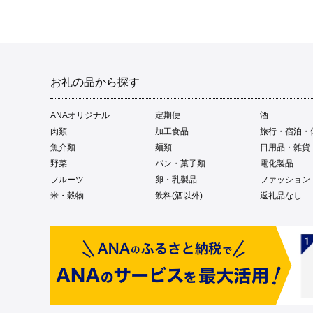
お礼の品から探す
ANAオリジナル
定期便
酒
肉類
加工食品
旅行・宿泊・
魚介類
麺類
日用品・雑貨
野菜
パン・菓子類
電化製品
フルーツ
卵・乳製品
ファッション
米・穀物
飲料(酒以外)
返礼品なし