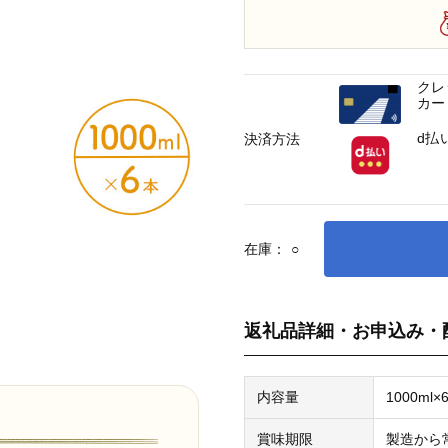
クレ
カー
d払
決済方法
在庫：
○
返礼品詳細・お申込み・
内容量
1000ml×
賞味期限
製造から常