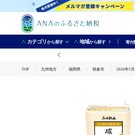
カテゴリ
地域
から探す
から探す
寄付
TOP
九州地方
福岡県
朝倉市
2026年5
TOP
加工食品
ほかの加工食品
2026年5月製造
TOP
飲料（酒以外）
2026年5月製造 賞味期限11/13