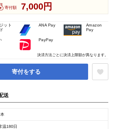
7,000円
寄付額
ジット
ANA Pay
Amazon
ド
Pay
い
PayPay
決済方法ごとに決済上限額が異なります。
寄付をする
配送
お気に入り登録
6本
温180日