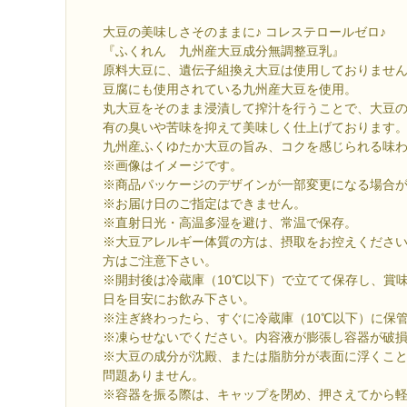
大豆の美味しさそのままに♪ コレステロールゼロ♪
『ふくれん 九州産大豆成分無調整豆乳』
原料大豆に、遺伝子組換え大豆は使用しておりませ
豆腐にも使用されている九州産大豆を使用。
丸大豆をそのまま浸漬して搾汁を行うことで、大豆
有の臭いや苦味を抑えて美味しく仕上げております
九州産ふくゆたか大豆の旨み、コクを感じられる味
※画像はイメージです。
※商品パッケージのデザインが一部変更になる場合
※お届け日のご指定はできません。
※直射日光・高温多湿を避け、常温で保存。
※大豆アレルギー体質の方は、摂取をお控えくださ
方はご注意下さい。
※開封後は冷蔵庫（10℃以下）で立てて保存し、賞味
日を目安にお飲み下さい。
※注ぎ終わったら、すぐに冷蔵庫（10℃以下）に保
※凍らせないでください。内容液が膨張し容器が破
※大豆の成分が沈殿、または脂肪分が表面に浮くこ
問題ありません。
※容器を振る際は、キャップを閉め、押さえてから