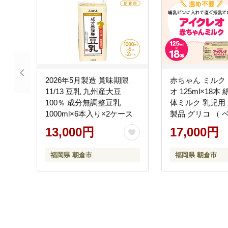
2026年5月製造 賞味期限
赤ちゃん ミルク
11/13 豆乳 九州産大豆
オ 125ml×18本
100％ 成分無調整豆乳
体ミルク 乳児用 
1000ml×6本入り×2ケース
製品 グリコ （ ベビー 常温
母乳に近い栄養成
13,000円
17,000円
用品 そのまま飲
成長 発育 健康 
福岡県 朝倉市
福岡県 朝倉市
レゼント 人気 お
福岡県朝倉市