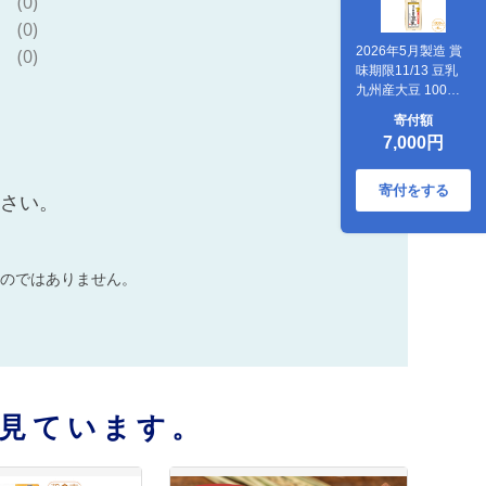
(0)
(0)
2026年5月製造 賞
(0)
味期限11/13 豆乳
九州産大豆 100％
成分無調整豆乳
寄付額
1000ml×6本入り
7,000円
寄付をする
ださい。
のではありません。
見ています。