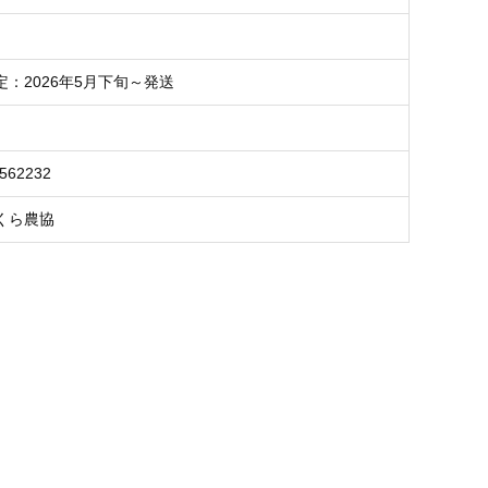
：2026年5月下旬～発送
6562232
くら農協