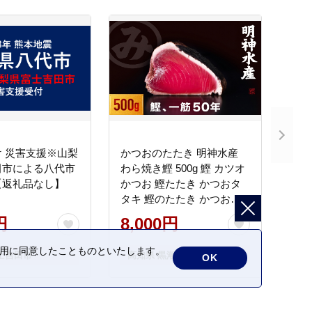
 災害支援※山梨
かつおのたたき 明神水産
田市による八代市
わら焼き鰹 500g 鰹 カツオ
【返礼品なし】
かつお 鰹たたき かつおタ
タキ 鰹のたたき かつおの
タタキ 藁焼き わら焼き 魚
円
8,000円
さかな 海鮮 刺身 お刺身 冷
凍 ご家庭用 グルメ 特産品
の利用に同意したことものといたします。
士吉田市
高知県 黒潮町
OK
ご当地 本場 高知 黒潮町 ギ
フト 贈答品 人気 返礼品 ふ
るさと納税 魚介類 高知県
産 土佐名物 高知県 高評価