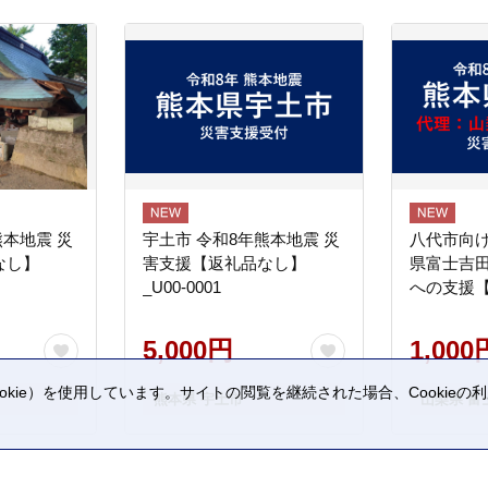
熊本地震 災
宇土市 令和8年熊本地震 災
八代市向け
なし】
害支援【返礼品なし】
県富士吉
_U00-0001
への支援
5,000円
1,000
kie）を使用しています。サイトの閲覧を継続された場合、Cookie
熊本県 宇土市
山梨県 富
。