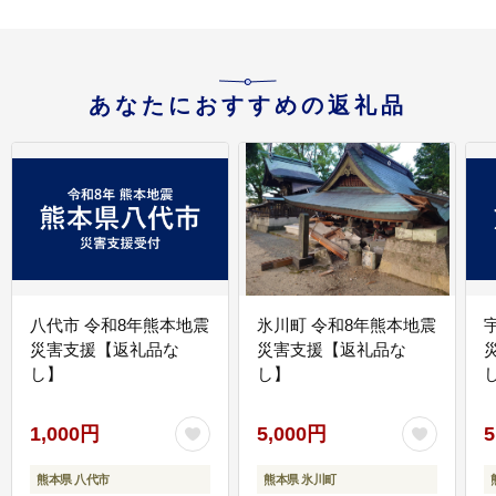
あなたにおすすめの返礼品
八代市 令和8年熊本地震
氷川町 令和8年熊本地震
災害支援【返礼品な
災害支援【返礼品な
し】
し】
し
1,000円
5,000円
5
熊本県 八代市
熊本県 氷川町