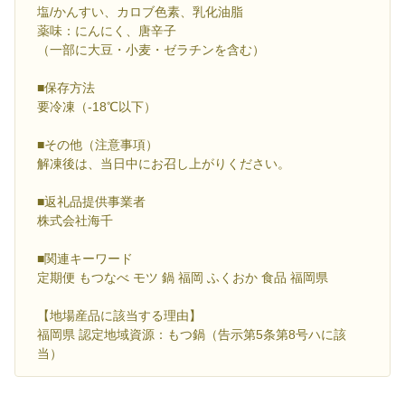
塩/かんすい、カロブ色素、乳化油脂
薬味：にんにく、唐辛子
（一部に大豆・小麦・ゼラチンを含む）
■保存方法
要冷凍（-18℃以下）
■その他（注意事項）
解凍後は、当日中にお召し上がりください。
■返礼品提供事業者
株式会社海千
■関連キーワード
定期便 もつなべ モツ 鍋 福岡 ふくおか 食品 福岡県
【地場産品に該当する理由】
福岡県 認定地域資源：もつ鍋（告示第5条第8号ハに該
当）