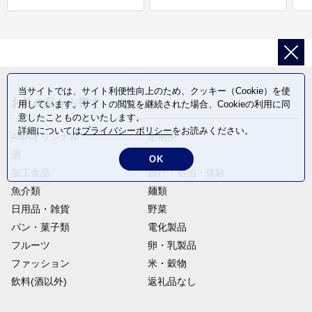
当サイトでは、サイト利便性向上のため、クッキー（Cookie）を使
お礼の品から探す
用しています。サイトの閲覧を継続された場合、Cookieの利用に同
意したことものといたします。
詳細については
プライバシーポリシー
をお読みください。
ANAオリジナル
定期便
酒
肉類
OK
加工食品
旅行・宿泊・体験
魚介類
麺類
日用品・雑貨
野菜
パン・菓子類
電化製品
フルーツ
卵・乳製品
ファッション
米・穀物
飲料(酒以外)
返礼品なし