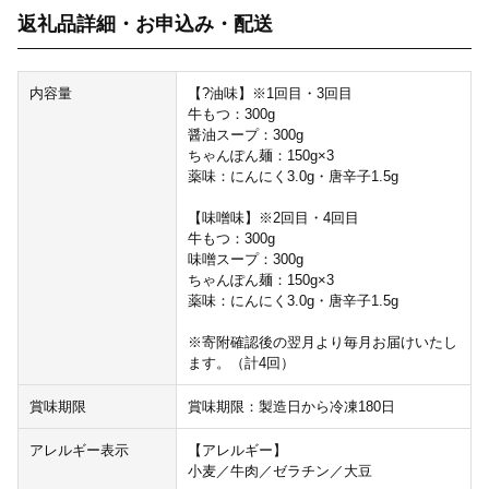
返礼品詳細・お申込み・配送
内容量
【?油味】※1回目・3回目
牛もつ：300g
醤油スープ：300g
ちゃんぽん麺：150g×3
薬味：にんにく3.0g・唐辛子1.5g
【味噌味】※2回目・4回目
牛もつ：300g
味噌スープ：300g
ちゃんぽん麺：150g×3
薬味：にんにく3.0g・唐辛子1.5g
※寄附確認後の翌月より毎月お届けいたし
ます。（計4回）
賞味期限
賞味期限：製造日から冷凍180日
アレルギー表示
【アレルギー】
小麦／牛肉／ゼラチン／大豆