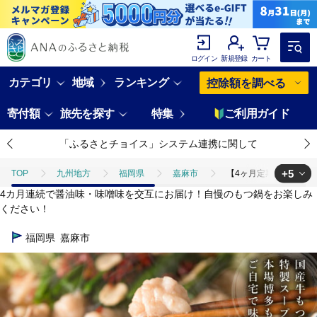
ログイン
新規登録
カート
カテゴリ
地域
ランキング
控除額を調べる
寄付額
旅先を探す
特集
ご利用ガイド
「ふるさとチョイス」システム連携に関して
+5
TOP
九州地方
福岡県
嘉麻市
【4ヶ月定期便】人気の
4カ月連続で醤油味・味噌味を交互にお届け！自慢のもつ鍋をお楽しみ
TOP
定期便
【4ヶ月定期便】人気の博多もつ鍋3人前 醤油味・味噌
ください！
TOP
加工食品
【4ヶ月定期便】人気の博多もつ鍋3人前 醤油味・味
福岡県
嘉麻市
TOP
加工食品
鍋
【4ヶ月定期便】人気の博多もつ鍋3人前 
TOP
加工食品
鍋
肉(鍋)
【4ヶ月定期便】人気の博多も
TOP
加工食品
鍋
ほかの鍋
【4ヶ月定期便】人気の博