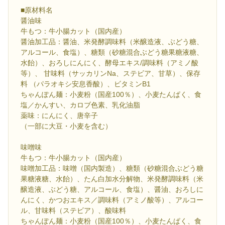
■原材料名
醤油味
牛もつ：牛小腸カット（国内産）
醤油加工品：醤油、米発酵調味料（米醸造液、ぶどう糖、
アルコール、食塩）、糖類（砂糖混合ぶどう糖果糖液糖、
水飴）、おろしにんにく、酵母エキス/調味料（アミノ酸
等）、 甘味料（サッカリンNa、ステビア、甘草）、保存
料 （パラオキシ安息香酸）、ビタミンB1
ちゃんぽん麺：小麦粉（国産100％）、小麦たんぱく、食
塩／かんすい、カロブ色素、乳化油脂
薬味：にんにく、唐辛子
（一部に大豆・小麦を含む）
味噌味
牛もつ：牛小腸カット（国内産）
味噌加工品：味噌（国内製造）、糖類（砂糖混合ぶどう糖
果糖液糖、水飴）、たん白加水分解物、米発酵調味料（米
醸造液、ぶどう糖、アルコール、食塩）、醤油、おろしに
んにく、かつおエキス／調味料（アミノ酸等）、アルコー
ル、甘味料（ステビア）、酸味料
ちゃんぽん麺：小麦粉（国産100％）、小麦たんぱく、食