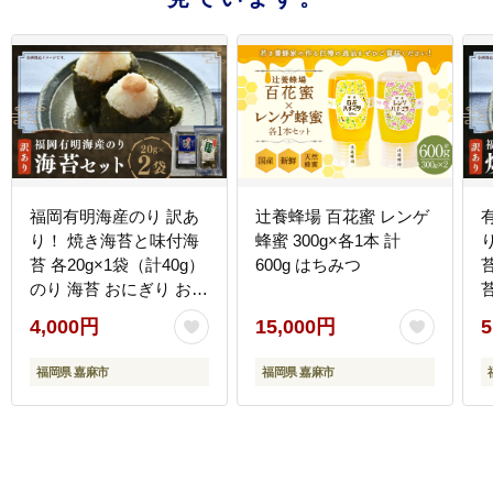
福岡有明海産のり 訳あ
辻養蜂場 百花蜜 レンゲ
り！ 焼き海苔と味付海
蜂蜜 300g×各1本 計
苔 各20g×1袋（計40g）
600g はちみつ
のり 海苔 おにぎり おむ
すび 焼海苔 味付き海苔
4,000円
15,000円
5
セット 有明海 常温 福岡
県 嘉麻市
福岡県 嘉麻市
福岡県 嘉麻市