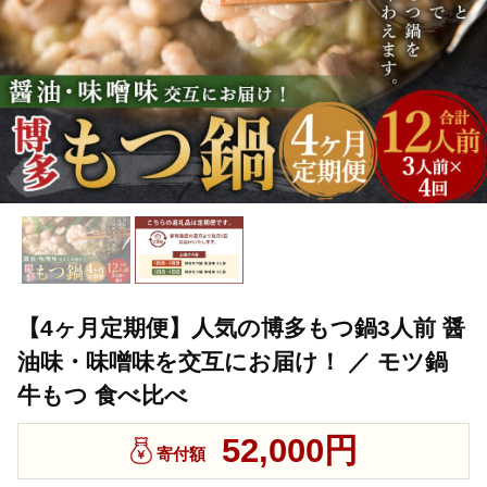
【4ヶ月定期便】人気の博多もつ鍋3人前 醤
油味・味噌味を交互にお届け！ ／ モツ鍋
牛もつ 食べ比べ
52,000円
寄付額