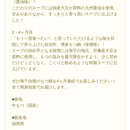
（醤油味）！
こだわりのスープには国産大豆が原料の九州醤油を使用。
甘みがありながら、すっきりと香り高いスープに仕上げま
した！
2・4ヶ月目
「もう一度食べたい!」と思っていただけるような味を目
指して作り上げた自信作、博多もつ鍋（味噌味）！
スープの決め手となる味噌には海千の地元、宗像産大豆を
原料に使用し、もつの旨みを最大限生かすよう、少し甘め
だけどくどくなく、ごくりと飲めるような特製スープに仕
上げています。
ぜひ海千自慢のもつ鍋を4ヵ月連続でお楽しみください！
全て簡易包装でお届けします。
■産地
牛もつ（国産）
■製造地
福岡県