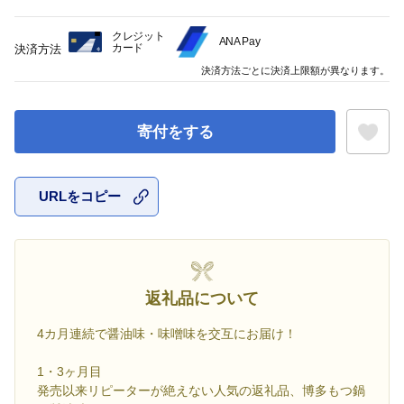
クレジット
ANA Pay
カード
決済方法
決済方法ごとに決済上限額が異なります。
寄付をする
URLをコピー
お気に入
返礼品について
4カ月連続で醤油味・味噌味を交互にお届け！
1・3ヶ月目
発売以来リピーターが絶えない人気の返礼品、博多もつ鍋