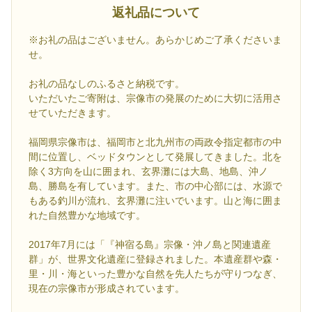
返礼品について
※お礼の品はございません。あらかじめご了承くださいま
せ。
お礼の品なしのふるさと納税です。
いただいたご寄附は、宗像市の発展のために大切に活用さ
せていただきます。
福岡県宗像市は、福岡市と北九州市の両政令指定都市の中
間に位置し、ベッドタウンとして発展してきました。北を
除く3方向を山に囲まれ、玄界灘には大島、地島、沖ノ
島、勝島を有しています。また、市の中心部には、水源で
もある釣川が流れ、玄界灘に注いでいます。山と海に囲ま
れた自然豊かな地域です。
2017年7月には「『神宿る島』宗像・沖ノ島と関連遺産
群」が、世界文化遺産に登録されました。本遺産群や森・
里・川・海といった豊かな自然を先人たちが守りつなぎ、
現在の宗像市が形成されています。