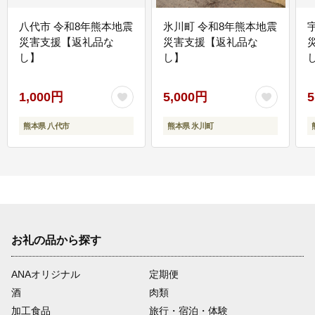
八代市 令和8年熊本地震
氷川町 令和8年熊本地震
災害支援【返礼品な
災害支援【返礼品な
し】
し】
し
1,000円
5,000円
5
熊本県 八代市
熊本県 氷川町
お礼の品から探す
ANAオリジナル
定期便
酒
肉類
加工食品
旅行・宿泊・体験