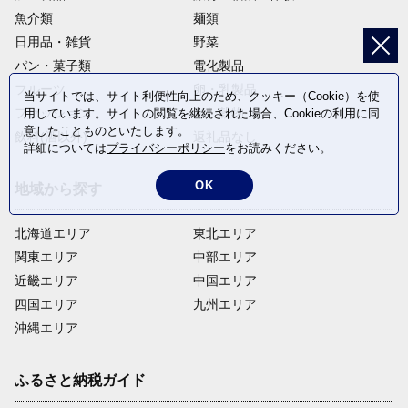
魚介類
麺類
日用品・雑貨
野菜
パン・菓子類
電化製品
フルーツ
卵・乳製品
当サイトでは、サイト利便性向上のため、クッキー（Cookie）を使
ファッション
米・穀物
用しています。サイトの閲覧を継続された場合、Cookieの利用に同
意したことものといたします。
飲料(酒以外)
返礼品なし
詳細については
プライバシーポリシー
をお読みください。
OK
地域から探す
北海道エリア
東北エリア
関東エリア
中部エリア
近畿エリア
中国エリア
四国エリア
九州エリア
沖縄エリア
ふるさと納税ガイド