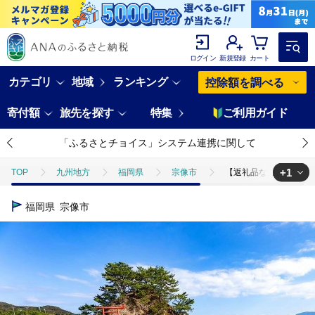
ログイン
新規登録
カート
カテゴリ
地域
ランキング
控除額を調べる
寄付額
旅先を探す
特集
ご利用ガイド
「ふるさとチョイス」システム連携に関して
+1
TOP
九州地方
福岡県
宗像市
【返礼品なし】宗像市ふるさ
TOP
旅行・宿泊・体験
パッケージ旅行
その他
【返礼
福岡県
宗像市