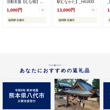
活動支援【むな猫】
駅むなかた】_HA1833
_
_HA1118
1,000円
13,000円
1
福岡県 宗像市
福岡県 宗像市
あなたにおすすめの返礼品