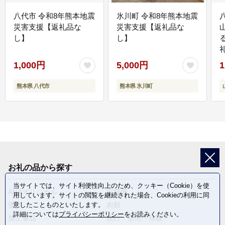
八代市 令和8年熊本地震
氷川町 令和8年熊本地震
災害支援【返礼品な
災害支援【返礼品な
し】
し】
1,000円
5,000円
1
熊本県 八代市
熊本県 氷川町
お礼の品から探す
当サイトでは、サイト利便性向上のため、クッキー（Cookie）を使
ANAオリジナル
定期便
用しています。サイトの閲覧を継続された場合、Cookieの利用に同
意したことものといたします。
酒
肉類
詳細については
プライバシーポリシー
をお読みください。
加工食品
旅行・宿泊・体験