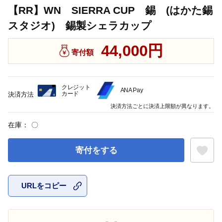
【RR】WN SIERRA CUP 錫 (はかた錫
スタジオ) 錫製シェラカップ
44,000円
寄付額
クレジット
ANA Pay
カード
決済方法
決済方法ごとに決済上限額が異なります。
在庫：
〇
寄付をする
URLをコピー
お気に入