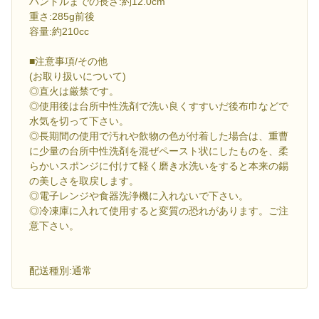
ハンドルまでの長さ:約12.0cm
重さ:285g前後
容量:約210cc
■注意事項/その他
(お取り扱いについて)
◎直火は厳禁です。
◎使用後は台所中性洗剤で洗い良くすすいだ後布巾などで
水気を切って下さい。
◎長期間の使用で汚れや飲物の色が付着した場合は、重曹
に少量の台所中性洗剤を混ぜペースト状にしたものを、柔
らかいスポンジに付けて軽く磨き水洗いをすると本来の錫
の美しさを取戻します。
◎電子レンジや食器洗浄機に入れないで下さい。
◎冷凍庫に入れて使用すると変質の恐れがあります。ご注
意下さい。
配送種別:通常