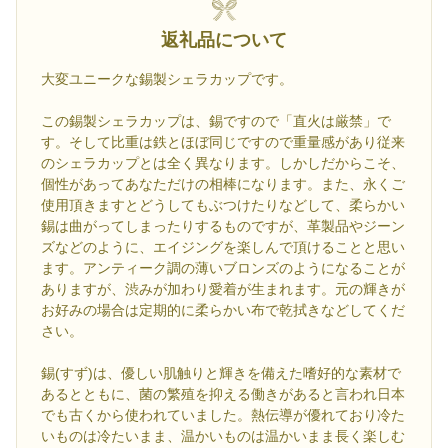
返礼品について
大変ユニークな錫製シェラカップです。
この錫製シェラカップは、錫ですので「直火は厳禁」で
す。そして比重は鉄とほぼ同じですので重量感があり従来
のシェラカップとは全く異なります。しかしだからこそ、
個性があってあなただけの相棒になります。また、永くご
使用頂きますとどうしてもぶつけたりなどして、柔らかい
錫は曲がってしまったりするものですが、革製品やジーン
ズなどのように、エイジングを楽しんで頂けることと思い
ます。アンティーク調の薄いブロンズのようになることが
ありますが、渋みが加わり愛着が生まれます。元の輝きが
お好みの場合は定期的に柔らかい布で乾拭きなどしてくだ
さい。
錫(すず)は、優しい肌触りと輝きを備えた嗜好的な素材で
あるとともに、菌の繁殖を抑える働きがあると言われ日本
でも古くから使われていました。熱伝導が優れており冷た
いものは冷たいまま、温かいものは温かいまま長く楽しむ