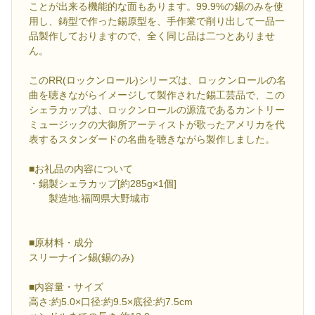
ことが出来る機能的な面もあります。99.9%の錫のみを使
用し、鋳型で作った錫原型を、手作業で削り出して一品一
品製作しておりますので、全く同じ品は二つとありませ
ん。
このRR(ロックンロール)シリーズは、ロックンロールの名
曲を聴きながらイメージして製作された錫工芸品で、この
シェラカップは、ロックンロールの源流であるカントリー
ミュージックの大御所アーティストが歌ったアメリカを代
表するスタンダードの名曲を聴きながら製作しました。
■お礼品の内容について
・錫製シェラカップ[約285g×1個]
製造地:福岡県大野城市
■原材料・成分
スリーナイン錫(錫のみ)
■内容量・サイズ
高さ:約5.0×口径:約9.5×底径:約7.5cm