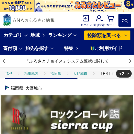
ログイン
新規登録
カート
カテゴリ
地域
ランキング
控除額を調べる
寄付額
旅先を探す
特集
ご利用ガイド
「ふるさとチョイス」システム連携に関して
+2
TOP
九州地方
福岡県
大野城市
【RR】WN SIER
TOP
日用品・雑貨
【RR】WN SIERRA CUP 錫 (はかた錫
福岡県
大野城市
TOP
日用品・雑貨
食器
【RR】WN SIERRA CUP 