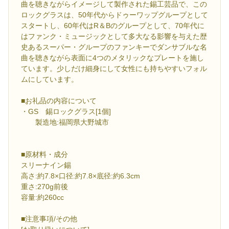
曲を聴きながらイメージして製作された錫工芸品で、この
ロックグラスは、50年代からドゥーワップグループとして
スタートし、60年代はR＆Bのグループとして、70年代に
はファンク・ミュージックとして多大なる影響を与えた歴
史あるスーパー・グループのファンキーでダンサブルな名
曲を聴きながら表面に4つのメタリックなプレートを施し
ています。少しだけ細身にして女性にも持ちやすいフォル
ムにしています。
■お礼品の内容について
・GS 錫ロックグラス[1個]
製造地:福岡県大野城市
■原材料・成分
スリーナイン錫
高さ:約7.8×口径:約7.8×底径:約6.3cm
重さ:270g前後
容量:約260cc
■注意事項/その他