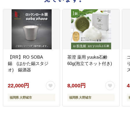
【RR】RO SOBA
茶澄 薬用 yuuka石鹸
錫 (はかた錫スタジ
60g(泡立てネット付き)
オ) 錫酒器
22,000円
8,000円
4
福岡県 大野城市
福岡県 大野城市