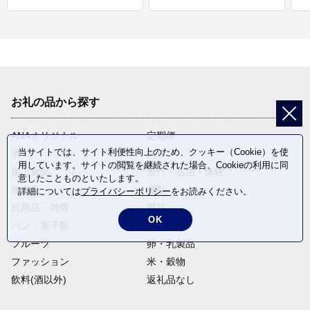
お礼の品から探す
ANAオリジナル
定期便
当サイトでは、サイト利便性向上のため、クッキー（Cookie）を使
酒
肉類
用しています。サイトの閲覧を継続された場合、Cookieの利用に同
加工食品
旅行・宿泊・体験
意したことものといたします。
魚介類
麺類
詳細については
プライバシーポリシー
をお読みください。
日用品・雑貨
野菜
OK
パン・菓子類
電化製品
フルーツ
卵・乳製品
ファッション
米・穀物
飲料(酒以外)
返礼品なし