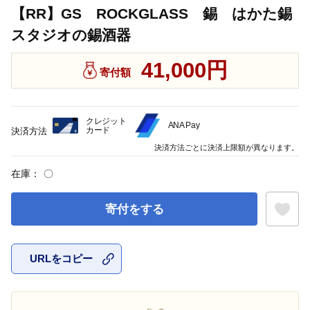
【RR】GS ROCKGLASS 錫 はかた錫
スタジオの錫酒器
41,000円
寄付額
クレジット
ANA Pay
カード
決済方法
決済方法ごとに決済上限額が異なります。
在庫：
〇
寄付をする
URLをコピー
お気に入