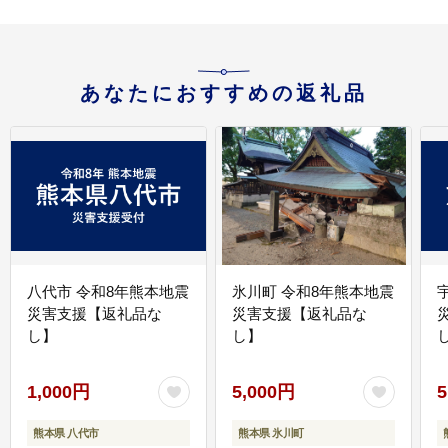
あなたにおすすめの返礼品
八代市 令和8年熊本地震
氷川町 令和8年熊本地震
災害支援【返礼品な
災害支援【返礼品な
し】
し】
し
1,000円
5,000円
5
熊本県 八代市
熊本県 氷川町