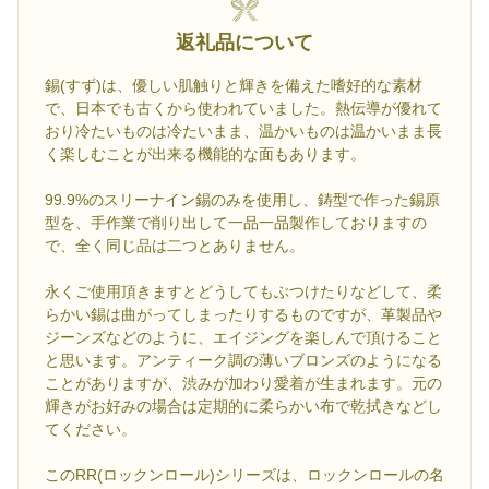
返礼品について
錫(すず)は、優しい肌触りと輝きを備えた嗜好的な素材
で、日本でも古くから使われていました。熱伝導が優れて
おり冷たいものは冷たいまま、温かいものは温かいまま長
く楽しむことが出来る機能的な面もあります。
99.9%のスリーナイン錫のみを使用し、鋳型で作った錫原
型を、手作業で削り出して一品一品製作しておりますの
で、全く同じ品は二つとありません。
永くご使用頂きますとどうしてもぶつけたりなどして、柔
らかい錫は曲がってしまったりするものですが、革製品や
ジーンズなどのように、エイジングを楽しんで頂けること
と思います。アンティーク調の薄いブロンズのようになる
ことがありますが、渋みが加わり愛着が生まれます。元の
輝きがお好みの場合は定期的に柔らかい布で乾拭きなどし
てください。
このRR(ロックンロール)シリーズは、ロックンロールの名