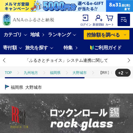
ログイン
新規登録
カート
カテゴリ
地域
ランキング
控除額を調べる
寄付額
旅先を探す
特集
ご利用ガイド
「ふるさとチョイス」システム連携に関して
+2
TOP
九州地方
福岡県
大野城市
【RR】GS ROCK
TOP
日用品・雑貨
【RR】GS ROCKGLASS 錫 はかた錫ス
福岡県
大野城市
TOP
日用品・雑貨
食器
【RR】GS ROCKGLASS 錫