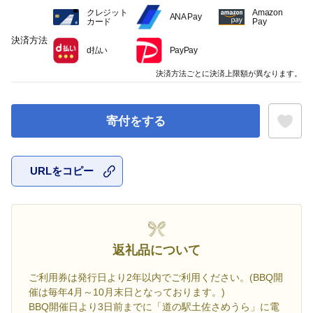
クレジット
Amazon
ANA Pay
カード
Pay
決済方法
d払い
PayPay
決済方法ごとに決済上限額が異なります。
寄付をする
URLをコピー
お気に入
返礼品について
ご利用券は発行日より2年以内でご利用ください。(BBQ開
催は毎年4月～10月末日となっております。)
BBQ開催日より3日前までに「道の駅土佐さめうら」に電