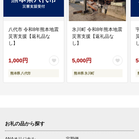
八代市 令和8年熊本地震
氷川町 令和8年熊本地震
災害支援【返礼品な
災害支援【返礼品な
し】
し】
し
1,000円
5,000円
5
熊本県 八代市
熊本県 氷川町
お礼の品から探す
ANAオリジナル
定期便