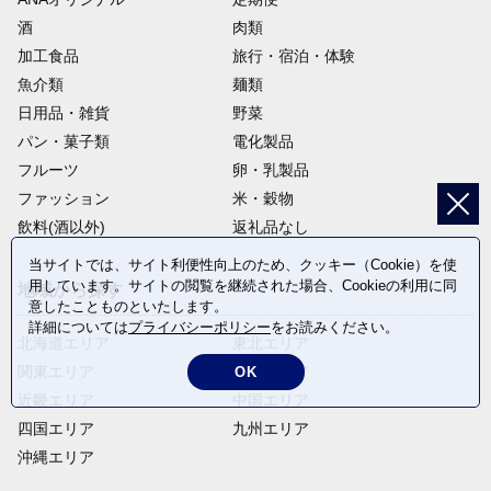
酒
肉類
加工食品
旅行・宿泊・体験
魚介類
麺類
日用品・雑貨
野菜
パン・菓子類
電化製品
フルーツ
卵・乳製品
ファッション
米・穀物
飲料(酒以外)
返礼品なし
当サイトでは、サイト利便性向上のため、クッキー（Cookie）を使
用しています。サイトの閲覧を継続された場合、Cookieの利用に同
地域から探す
意したことものといたします。
詳細については
プライバシーポリシー
をお読みください。
北海道エリア
東北エリア
関東エリア
中部エリア
OK
近畿エリア
中国エリア
四国エリア
九州エリア
沖縄エリア