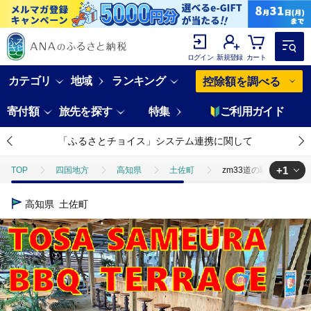
ログイン
新規登録
カート
カテゴリ
地域
ランキング
控除額を調べる
寄付額
旅先を探す
特集
ご利用ガイド
「ふるさとチョイス」システム連携に関して
+1
TOP
四国地方
高知県
土佐町
zm33道の駅『土佐さ
TOP
旅行・宿泊・体験
体験チケット
食事券
zm3
高知県
土佐町