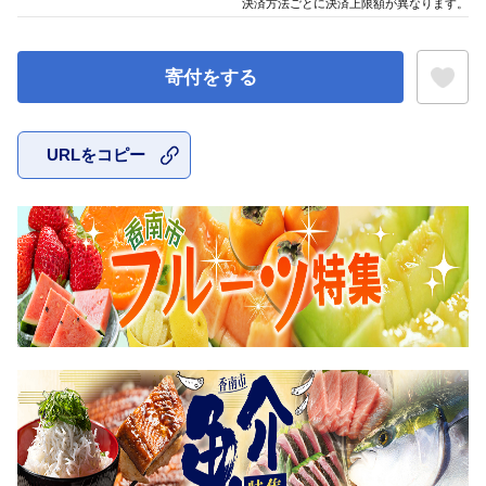
決済方法ごとに決済上限額が異なります。
寄付をする
URLをコピー
お気に入