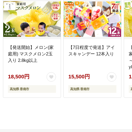
【発送開始】メロン(家
【7日程度で発送】アイ
庭用) マスクメロン2玉
スキャンデー 12本入り
家
入り 2.8kg以上
～
y
18,500円
15,500円
1
高知県 香南市
高知県 香南市