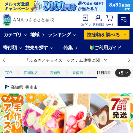
ログイン
新規登録
カート
カテゴリ
地域
ランキング
控除額を調べる
寄付額
旅先を探す
特集
ご利用ガイド
「ふるさとチョイス」システム連携に関して
+5
TOP
四国地方
高知県
香南市
【7日程度で発送】アイ
TOP
フルーツ
いちご
【7日程度で発送】アイスキャンデー 
高知県
香南市
TOP
フルーツ
マンゴー
【7日程度で発送】アイスキャンデー
TOP
フルーツ
みかん・かんきつ類
【7日程度で発送】アイス
TOP
フルーツ
フルーツセット
【7日程度で発送】アイスキャ
TOP
フルーツ
ほかのフルーツ
【7日程度で発送】アイスキャ