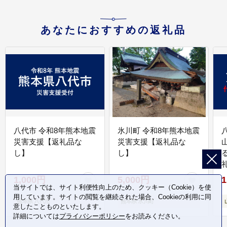
あなたにおすすめの返礼品
八代市 令和8年熊本地震
氷川町 令和8年熊本地震
災害支援【返礼品な
災害支援【返礼品な
し】
し】
1,000円
5,000円
1
当サイトでは、サイト利便性向上のため、クッキー（Cookie）を使
用しています。サイトの閲覧を継続された場合、Cookieの利用に同
熊本県 八代市
熊本県 氷川町
意したことものといたします。
詳細については
プライバシーポリシー
をお読みください。