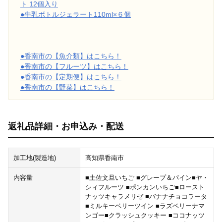
ト 12個入り
●牛乳ボトルジェラート110ml×６個
●香南市の【魚介類】はこちら！
●香南市の【フルーツ】はこちら！
●香南市の【定期便】はこちら！
●香南市の【野菜】はこちら！
返礼品詳細・お申込み・配送
加工地(製造地)
高知県香南市
内容量
■土佐文旦いちご ■グレープ＆パイン■ヤ・
シィフルーツ ■ポンカンいちご■ロースト
ナッツキャラメリゼ ■バナナチョコラータ
■ミルキーベリーツイン ■ラズベリーナマ
ンゴー■クラッシュクッキー ■ココナッツ