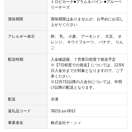
トロピカーナ■プラム＆パイン ■ブルーベ
リーチーズ
賞味期限
賞味期限はありませんが、お早めにお召し
上がりください
アレルギー表示
卵、 乳、 小麦、 アーモンド、 大豆、 オ
レンジ、 キウイフルーツ、 バナナ、 りん
ご
配送時期
入金確認後、７営業日程度で発送予定
※【7日程度での発送】については、12月6
日入金分までが対象となりますので、ご了
承ください。
※12月7日以降の入金分については、年明
け以降の配送となります。
配送
冷凍
返礼品コード
39211-ys-0012
事業者名
株式会社ヤ・シィ