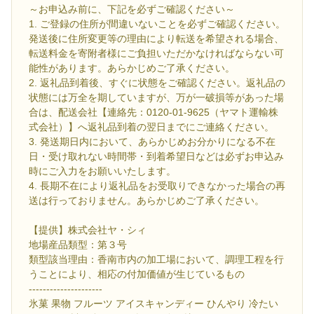
～お申込み前に、下記を必ずご確認ください～
1. ご登録の住所が間違いないことを必ずご確認ください。
発送後に住所変更等の理由により転送を希望される場合、
転送料金を寄附者様にご負担いただかなければならない可
能性があります。あらかじめご了承ください。
2. 返礼品到着後、すぐに状態をご確認ください。返礼品の
状態には万全を期していますが、万が一破損等があった場
合は、配送会社【連絡先：0120-01-9625（ヤマト運輸株
式会社）】へ返礼品到着の翌日までにご連絡ください。
3. 発送期日内において、あらかじめお分かりになる不在
日・受け取れない時間帯・到着希望日などは必ずお申込み
時にご入力をお願いいたします。
4. 長期不在により返礼品をお受取りできなかった場合の再
送は行っておりません。あらかじめご了承ください。
【提供】株式会社ヤ・シィ
地場産品類型：第３号
類型該当理由：香南市内の加工場において、調理工程を行
うことにより、相応の付加価値が生じているもの
---------------------
氷菓 果物 フルーツ アイスキャンディー ひんやり 冷たい