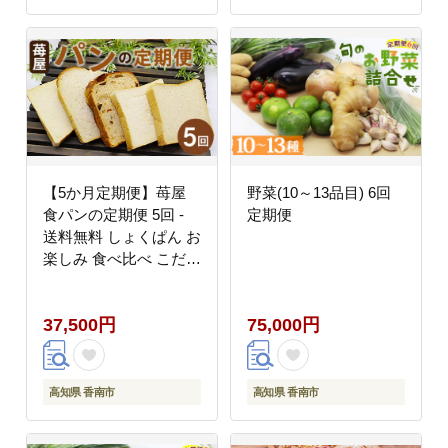
【5か月定期便】苺屋
野菜(10～13品目) 6回
食パンの定期便 5回 -
定期便
送料無料 しょくぱん お
楽しみ 食べ比べ こだわ
り レーズン 酒粕 白玉
糖 贈り物 ギフト 贈答
37,500円
75,000円
朝食 おやつ ベーカリー
パン好き Wit-0071
高知県 香南市
高知県 香南市