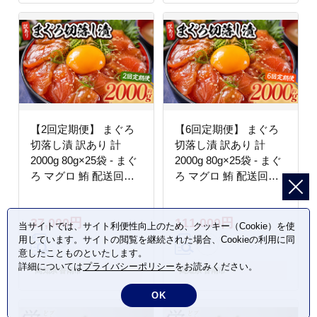
【2回定期便】 まぐろ
【6回定期便】 まぐろ
切落し漬 訳あり 計
切落し漬 訳あり 計
2000g 80g×25袋 - まぐ
2000g 80g×25袋 - まぐ
ろ マグロ 鮪 配送回数
ろ マグロ 鮪 配送回数
定期便 小分け 海鮮 魚
定期便 小分け 海鮮 魚
介 冷凍食品 加工品 漬
介 冷凍食品 加工品 漬
37,000円
111,000円
けマグロ 海鮮丼 まぐろ
けマグロ 海鮮丼 まぐろ
当サイトでは、サイト利便性向上のため、クッキー（Cookie）を使
漬け丼 刺身 おかず お
漬け丼 刺身 おかず お
用しています。サイトの閲覧を継続された場合、Cookieの利用に同
つまみ 刺身 株式会社大
つまみ 刺身 株式会社大
意したことものといたします。
詳細については
プライバシーポリシー
をお読みください。
熊 高知県 香南市 冷凍
熊 高知県 香南市 冷凍
高知県 香南市
高知県 香南市
Wda-0045
Wda-0047
OK