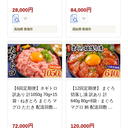
刺身 おかず おつまみ
刺身 おかず おつまみ
28,000円
84,000円
郷土料理 送料無料 株式
郷土料理 送料無料 株式
会社 大熊 高知県 香南
会社 大熊 高知県 香南
市 冷凍 Wda-0007
市 冷凍 Wda-0009
高知県 香南市
高知県 香南市
【6回定期便】ネギトロ
【12回定期便】 まぐろ
訳あり 計1050g 70g×15
切落し漬 訳あり 計
袋 - ねぎとろ まぐろ マ
640g 80g×8袋 - まぐろ
グロ たたき 配送回数
マグロ 鮪 配送回数 定
定期便 小分け 海鮮 魚
期便 小分け 海鮮 魚介
介 冷凍食品 加工品 手
冷凍食品 加工品 漬けマ
72,000円
120,000円
巻き寿司 海鮮丼 刺身
グロ 海鮮丼 まぐろ漬け