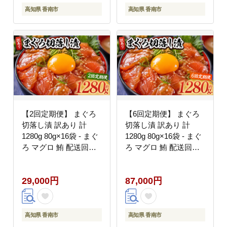
高知県 香南市 冷凍
高知県 香南市 冷凍
高知県 香南市
高知県 香南市
Wda-0036
Wda-0037
【2回定期便】 まぐろ
【6回定期便】 まぐろ
切落し漬 訳あり 計
切落し漬 訳あり 計
1280g 80g×16袋 - まぐ
1280g 80g×16袋 - まぐ
ろ マグロ 鮪 配送回数
ろ マグロ 鮪 配送回数
定期便 小分け 海鮮 魚
定期便 小分け 海鮮 魚
介 冷凍食品 加工品 漬
介 冷凍食品 加工品 漬
29,000円
87,000円
けマグロ 海鮮丼 まぐろ
けマグロ 海鮮丼 まぐろ
漬け丼 刺身 おかず お
漬け丼 刺身 おかず お
つまみ 刺身 株式会社大
つまみ 刺身 株式会社大
熊 高知県 香南市 冷凍
熊 高知県 香南市 冷凍
高知県 香南市
高知県 香南市
Wda-0040
Wda-0042