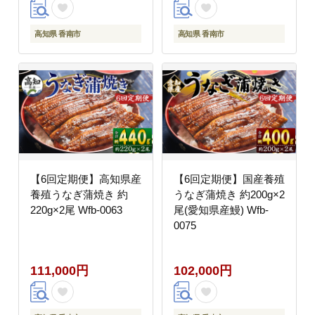
高知県 香南市
高知県 香南市
【6回定期便】高知県産
【6回定期便】国産養殖
養殖うなぎ蒲焼き 約
うなぎ蒲焼き 約200g×2
220g×2尾 Wfb-0063
尾(愛知県産鰻) Wfb-
0075
111,000円
102,000円