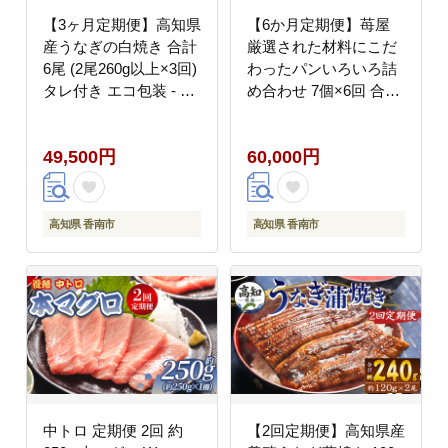
【3ヶ月定期便】高知県
【6か月定期便】苺屋
産うなぎの白焼き 合計
厳選された材料にこだ
6尾 (2尾260g以上×3回)
わったパンいろいろ詰
タレ付き エコ包装 - 鰻
め合わせ 7個×6回 合計
ウナギ しらやき 有頭
42個(ハードパン・菓子
つまみ ご飯のお供 ごは
パン・惣菜パン) Wit-
49,500円
60,000円
ん 丼 たれ 簡易 Wyw-
0076
0071
高知県 香南市
高知県 香南市
中トロ 定期便 2回 約
【2回定期便】高知県産