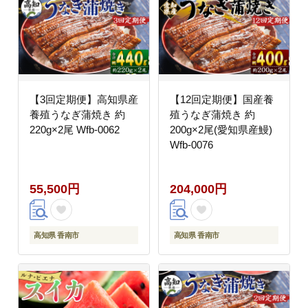
【3回定期便】高知県産
【12回定期便】国産養
養殖うなぎ蒲焼き 約
殖うなぎ蒲焼き 約
220g×2尾 Wfb-0062
200g×2尾(愛知県産鰻)
Wfb-0076
55,500円
204,000円
高知県 香南市
高知県 香南市