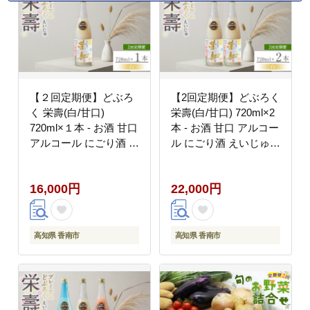
【２回定期便】どぶろ
【2回定期便】どぶろく
く 栄壽(白/甘口)
栄壽(白/甘口) 720ml×2
720ml×１本 - お酒 甘口
本 - お酒 甘口 アルコー
アルコール にごり酒 え
ル にごり酒 えいじゅ
いじゅ 晩酌 セット 贈
晩酌 セット 贈り物 ギ
り物 ギフト プレゼント
フト プレゼント のし
16,000円
22,000円
のし どぶろく工房香南
どぶろく工房香南 高知
高知県 香南市 Wdb-
県 香南市 Wdb-0046
0044
高知県 香南市
高知県 香南市