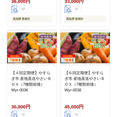
36,000円
33,000円
巻き寿司 海鮮丼 刺身
ージー アレンジ カット
おかず おつまみ 郷土料
メロン 果物 くだもの
理 刺身 株式会社大熊
フルーツ めろん 篤農
高知県 香南市 冷凍
高知県 香南市 冷凍
高知県 香南市
高知県 香南市
Wda-0025
Wtn-0034
【４回定期便】やすら
【６回定期便】やすら
ぎ市 産地直送やさいＢ
ぎ市 産地直送やさいＢ
ＯＸ（7種類前後）
ＯＸ（7種類前後）
Wyr-0036
Wyr-0038
30,000円
45,000円