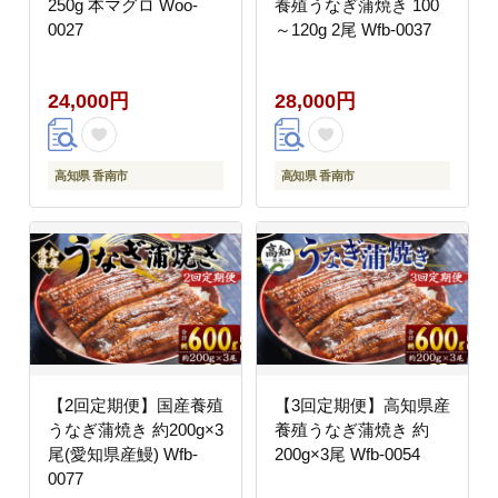
250g 本マグロ Woo-
養殖うなぎ蒲焼き 100
0027
～120g 2尾 Wfb-0037
24,000円
28,000円
高知県 香南市
高知県 香南市
【2回定期便】国産養殖
【3回定期便】高知県産
うなぎ蒲焼き 約200g×3
養殖うなぎ蒲焼き 約
尾(愛知県産鰻) Wfb-
200g×3尾 Wfb-0054
0077