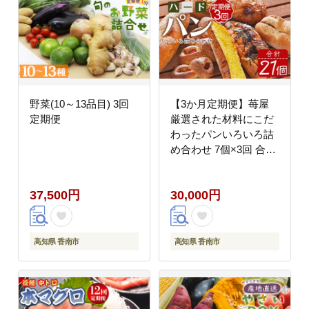
野菜(10～13品目) 3回
【3か月定期便】苺屋
定期便
厳選された材料にこだ
わったパンいろいろ詰
め合わせ 7個×3回 合計
21個(ハードパン・菓子
パン・惣菜パン) - セッ
37,500円
30,000円
ト つめあわせ 食べ比べ
お楽しみ 冷凍 Wit-0074
高知県 香南市
高知県 香南市