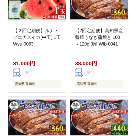
【２回定期便】ルナ・
【2回定期便】高知県産
ピエナスイカ(中玉) 1玉
養殖うなぎ蒲焼き 100
Wyu-0063
～120g 3尾 Wfb-0041
31,000円
38,000円
高知県 香南市
高知県 香南市