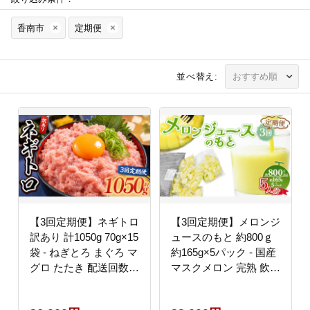
香南市
定期便
並べ替え:
【3回定期便】ネギトロ
【3回定期便】メロンジ
訳あり 計1050g 70g×15
ュースのもと 約800ｇ
袋 - ねぎとろ まぐろ マ
約165g×5パック - 国産
グロ たたき 配送回数
マスクメロン 完熟 飲み
定期便 小分け 海鮮 魚
物 飲料 甘い フルーツ
介 冷凍食品 加工品 手
ジュース ジュース スム