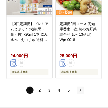
【3回定期便】プレミア
定期便2回コース 高知
ムどぶろく 栄壽(黒・
県香南市産 旬のお野菜
白・桜) 720ml 1本 飲み
詰合せ(10～13品目)
比べ - えいじゅ 送料無
Wpr-0018
料 辛口 甘口 甘酸っぱ
い お楽しみ 晩酌 お酒
24,000円
25,000円
アルコール のし 3種類
ギフト プレゼント どぶ
ろく工房香南 高知県 香
南市 冷凍 Wdb-0048
高知県 香南市
高知県 香南市
1
2
3
4
5
次