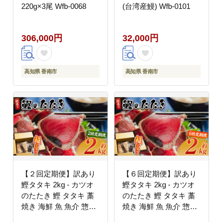
220g×3尾 Wfb-0068
(台湾産鰻) Wfb-0101
306,000円
32,000円
高知県 香南市
高知県 香南市
【２回定期便】訳あり
【６回定期便】訳あり
鰹タタキ 2kg - カツオ
鰹タタキ 2kg - カツオ
のたたき 鰹 タタキ 藁
のたたき 鰹 タタキ 藁
焼き 海鮮 魚 魚介 惣菜
焼き 海鮮 魚 魚介 惣菜
冷凍品 冷凍食品 加工品
冷凍品 冷凍食品 加工品