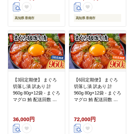
おかず おつまみ 郷土料
丼 刺身 おかず おつま
理 刺身 株式会社大熊
み 刺身 株式会社大熊
高知県 香南市 冷凍
高知県 香南市 冷凍
高知県 香南市
高知県 香南市
Wda-0026
Wda-0033
【3回定期便】 まぐろ
【6回定期便】 まぐろ
切落し漬 訳あり 計
切落し漬 訳あり 計
960g 80g×12袋 - まぐろ
960g 80g×12袋 - まぐろ
マグロ 鮪 配送回数 定
マグロ 鮪 配送回数 定
期便 小分け 海鮮 魚介
期便 小分け 海鮮 魚介
冷凍食品 加工品 漬けマ
冷凍食品 加工品 漬けマ
36,000円
72,000円
グロ 海鮮丼 まぐろ漬け
グロ 海鮮丼 まぐろ漬け
丼 刺身 おかず おつま
丼 刺身 おかず おつま
み 刺身 株式会社大熊
み 刺身 株式会社大熊