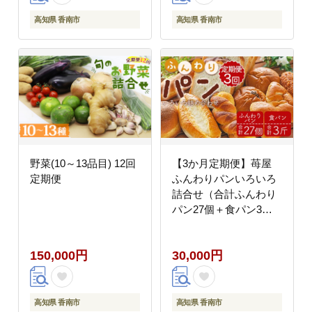
高知県 香南市
高知県 香南市
野菜(10～13品目) 12回
【3か月定期便】苺屋
定期便
ふんわりパンいろいろ
詰合せ（合計ふんわり
パン27個＋食パン3
斤）- セット 詰め合わ
せ つめあわせ 食べ比べ
150,000円
30,000円
お楽しみ 惣菜パン 菓子
パン 3回 冷凍 Wit-0075
高知県 香南市
高知県 香南市