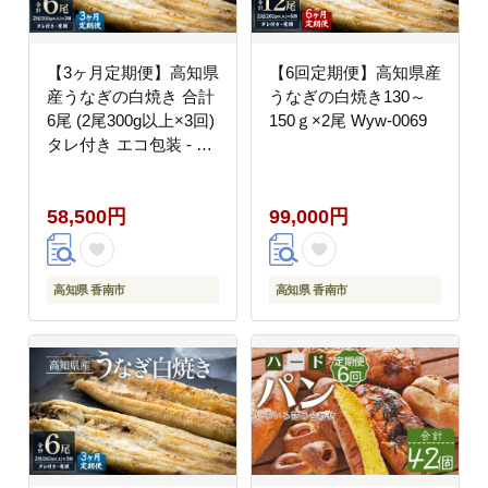
【3ヶ月定期便】高知県
【6回定期便】高知県産
産うなぎの白焼き 合計
うなぎの白焼き130～
6尾 (2尾300g以上×3回)
150ｇ×2尾 Wyw-0069
タレ付き エコ包装 - 鰻
ウナギ しらやき 有頭
つまみ ご飯のお供 ごは
58,500円
99,000円
ん 丼 たれ 簡易 Wyw-
0077
高知県 香南市
高知県 香南市