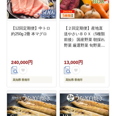
【12回定期便】中トロ
【２回定期便】産地直
約250g 2冊 本マグロ
送やさいＢＯＸ（5種類
前後） 国産野菜 朝採れ
野菜 厳選野菜 旬野菜
Wyr-0028
240,000円
13,000円
高知県 香南市
高知県 香南市