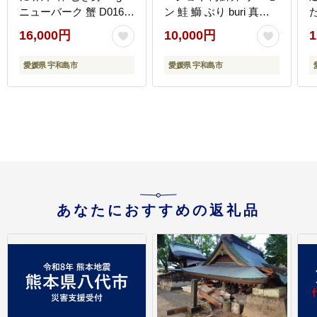
ニューバーク 蟹 D016-
ン 鮭 鰤 ぶり buri 真鯛
た
116004
たい タイ カンパチ シマ
D
16,000円
10,000円
1
アジ 縞鯵ヒラメ ヒラマ
サ D010-150005
愛媛県 宇和島市
愛媛県 宇和島市
あなたにおすすめの返礼品