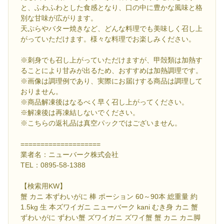
と、ふわふわとした食感となり、口の中に豊かな風味と格
別な甘味が広がります。
天ぷらやバター焼きなど、どんな料理でも美味しく召し上
がっていただけます。様々な料理でお楽しみください。
※刺身でも召し上がっていただけますが、甲殻類は加熱す
ることにより甘みが出るため、おすすめは加熱調理です。
※画像は調理例であり、実際にお届けする商品は調理して
おりません。
※商品解凍後はなるべく早く召し上がってください。
※解凍後は再凍結しないでください。
※こちらの返礼品は真空パックではございません。
====================
業者名：ニューバーク株式会社
TEL：0895-58-1388
【検索用KW】
蟹 カニ 本ずわいがに 棒 ポーション 60～90本 総重量 約
1.5kg 生 本ズワイガニ ニューバーク kani むき身 カニ 蟹
ずわいがに ずわい蟹 ズワイガニ ズワイ蟹 蟹 カニ カニ脚