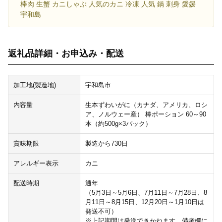
棒肉 生蟹 カニしゃぶ 人気のカニ 冷凍 人気 鍋 刺身 愛媛
宇和島
返礼品詳細・お申込み・配送
加工地(製造地)
宇和島市
内容量
生本ずわいがに（カナダ、アメリカ、ロシ
ア、ノルウェー産） 棒ポーション 60～90
本（約500g×3パック）
賞味期限
製造から730日
アレルギー表示
カニ
配送時期
通年
（5月3日～5月6日、7月11日～7月28日、8
月11日～8月15日、12月20日～1月10日は
発送不可）
※上記期間は発送できかねます。備考欄に