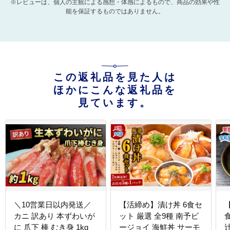
※レビューは、個人の主観による感想・体感によるもので、商品の効果や性
能を保証するものではありません。
この返礼品を見た人は
ほかにこんな返礼品を
見ています。
＼10営業日以内発送／
【活締め】漬け丼 6食セ
カニ 訳あり 本ずわいが
ット 厳選 全9種 南予ビ
に 爪下 棒 むき身 1kg
ージョイ 海鮮丼 サーモ