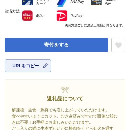
ANA Pay
カード
Pay
決済方法
d払い
PayPay
決済方法ごとに決済上限額が異なります。
寄付をする
URLをコピー
お気に入
返礼品について
解凍後、生食・刺身でも召し上がっていただけます。
食べやすいようにカット、むき身済みですので面倒な殻む
きは不要！お手軽にお楽しみいただけます。
だし入りの鍋に生本ずわいがに棒肉をくぐらせ火を通す