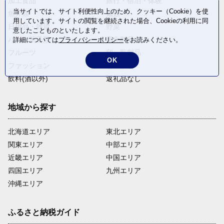
加工食品
旅行・宿泊・体験
当サイトでは、サイト利便性向上のため、クッキー（Cookie）を使
魚介類
麺類
用しています。サイトの閲覧を継続された場合、Cookieの利用に同
日用品・雑貨
野菜
意したことものといたします。
パン・菓子類
電化製品
詳細については
プライバシーポリシー
をお読みください。
フルーツ
卵・乳製品
OK
ファッション
米・穀物
飲料(酒以外)
返礼品なし
地域から探す
北海道エリア
東北エリア
関東エリア
中部エリア
近畿エリア
中国エリア
四国エリア
九州エリア
沖縄エリア
ふるさと納税ガイド