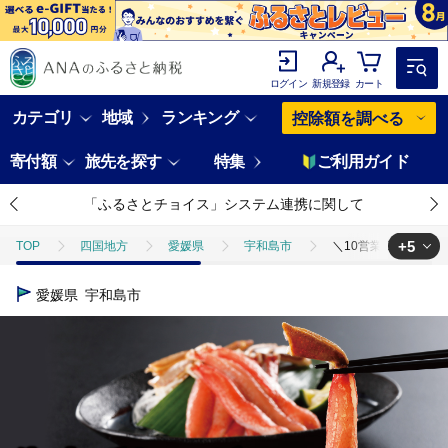
ログイン
新規登録
カート
カテゴリ
地域
ランキング
控除額を調べる
寄付額
旅先を探す
特集
ご利用ガイド
「ふるさとチョイス」システム連携に関して
+5
TOP
四国地方
愛媛県
宇和島市
＼10営業日以内発送／ 
TOP
魚介類
＼10営業日以内発送／ カニ 蟹 生本ずわいがに 棒ポーション 
愛媛県
宇和島市
TOP
魚介類
蟹
＼10営業日以内発送／ カニ 蟹 生本ずわいがに 棒
TOP
魚介類
蟹
タラバガニ
＼10営業日以内発送／ カニ 
TOP
魚介類
蟹
ズワイガニ
＼10営業日以内発送／ カニ 
TOP
魚介類
蟹
毛ガニ
＼10営業日以内発送／ カニ 蟹 生