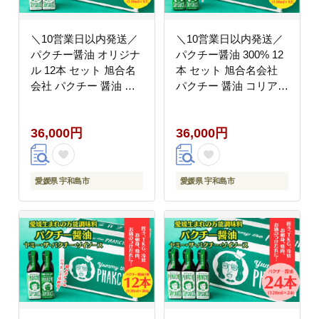
＼10営業日以内発送／
＼10営業日以内発送／
パクチー醤油 オリジナ
パクチー醤油 300% 12
ル 12本 セット 旭合名
本 セット 旭合名会社
会社 パクチー 醤油 コ
パクチー 醤油 コリアン
リアンダー ごま油 ニン
ダー ごま油 ニンニク
ニク 万能 調味料 国産
万能 調味料 国産 愛媛
36,000円
36,000円
愛媛 宇和島 J036-
宇和島 J036-052013
052012
愛媛県 宇和島市
愛媛県 宇和島市