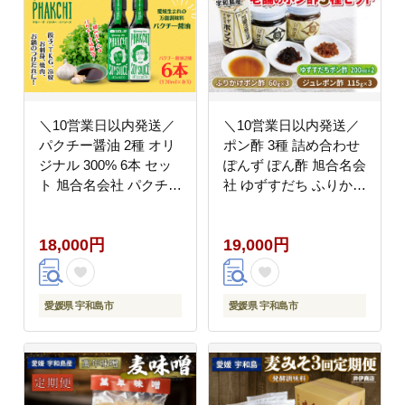
＼10営業日以内発送／
＼10営業日以内発送／
パクチー醤油 2種 オリ
ポン酢 3種 詰め合わせ
ジナル 300% 6本 セッ
ぽんず ぽん酢 旭合名会
ト 旭合名会社 パクチー
社 ゆずすだち ふりかけ
醤油 コリアンダー ごま
ジュレ ゆず 柚子 ゆず
油 ニンニク 万能 調味
ぽん すだち 酸橘 ポン
18,000円
19,000円
料 国産 愛媛 宇和島
ズ 万能調味料 調味料
J018-052011
セット 酢 鍋 タレ つゆ
サラダ 豆腐 料理 冷奴
しゃぶしゃぶ アレンジ
愛媛県 宇和島市
愛媛県 宇和島市
老舗 国産 愛媛 宇和島
J019-052005