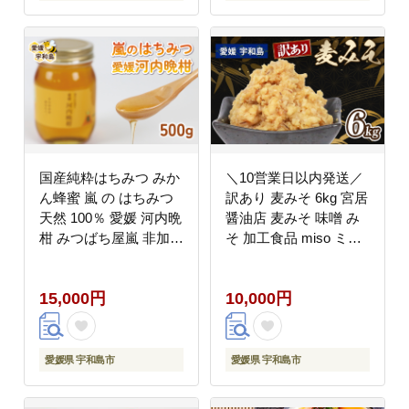
国産純粋はちみつ みか
＼10営業日以内発送／
ん蜂蜜 嵐 の はちみつ
訳あり 麦みそ 6kg 宮居
天然 100％ 愛媛 河内晩
醤油店 麦みそ 味噌 み
柑 みつばち屋嵐 非加熱
そ 加工食品 miso ミソ
蜂蜜 希少 国産蜂蜜 天
麦味噌 発酵 発酵調味料
然蜂蜜 天然はちみつ み
調味料 味噌汁 みそしる
15,000円
10,000円
かん蜂蜜 みかんはちみ
みそ汁 味噌おにぎり 味
つ 蜜柑 みかん mikan
噌漬け 味噌煮 野菜 ス
ピュア ハニー パン ジ
ティック 麦 手作り こ
ャム 国産 宇和島 F015-
だわり 国産 愛媛 宇和
愛媛県 宇和島市
愛媛県 宇和島市
129003
島 J010-122004