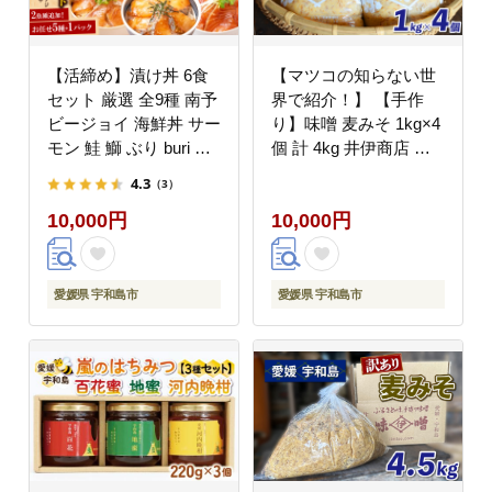
【活締め】漬け丼 6食
【マツコの知らない世
セット 厳選 全9種 南予
界で紹介！】 【手作
ビージョイ 海鮮丼 サー
り】味噌 麦みそ 1kg×4
モン 鮭 鰤 ぶり buri 真
個 計 4kg 井伊商店 調
鯛 たい タイ カンパチ
味料 miso 発酵食品
4.3
（3）
シマアジ 縞鯵ヒラメ ヒ
J010-108001
10,000円
10,000円
ラマサ D010-150005
愛媛県 宇和島市
愛媛県 宇和島市