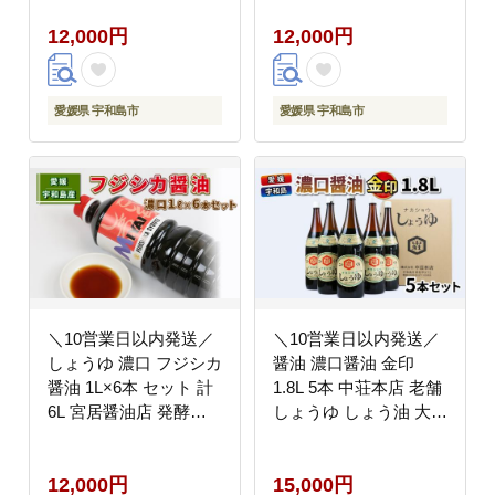
万能 調味料 万能だれ
ソ 麦味噌 発酵 発酵調
12,000円
12,000円
万能ダレ タレ 餃子 卵
味料 調味料 味噌汁 み
かけご飯 冷奴 お刺し身
そしる みそ汁 麦 麹 こ
刺し身 刺身 お刺身 鍋
うじ 数量限定 手作り
お鍋 国産 愛媛 宇和島
こだわり 国産 愛媛 宇
愛媛県 宇和島市
愛媛県 宇和島市
J012-052007
和島 J012-066005
＼10営業日以内発送／
＼10営業日以内発送／
しょうゆ 濃口 フジシカ
醤油 濃口醤油 金印
醤油 1L×6本 セット 計
1.8L 5本 中荘本店 老舗
6L 宮居醤油店 発酵調
しょうゆ しょう油 大豆
味料 調味料 濃口醤油
調味料 濃口 こいくち
大豆 調味料 加工品 こ
常温 常温保存 保存 炒
12,000円
15,000円
いくち 料理 常温 保存
め物 煮物 調理 料理 だ