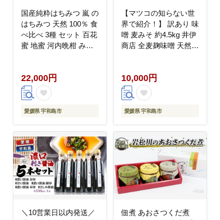
国産純粋はちみつ 嵐 の
【マツコの知らない世
はちみつ 天然 100％ 食
界で紹介！】 訳あり 味
べ比べ 3種 セット 百花
噌 麦みそ 約4.5kg 井伊
蜜 地蜜 河内晩柑 みつ
商店 全麦麹味噌 天然醸
ばち屋嵐 非加熱 蜂蜜
造 非加熱 生味噌 麦み
贈答用 プレゼント 希少
そ みそ 麦味噌 食品
22,000円
10,000円
天然 100% 天然はちみ
miso お味噌 おみそ 発
つ 百花はちみつ 蜜柑
酵 発酵食品 加工食品
みかん mikan 晩柑 日本
おすそ分け 発酵調味料
はちみつ 国産 愛媛 宇
調味料 国内産原材料使
愛媛県 宇和島市
愛媛県 宇和島市
和島 F022-129001
用 麦 麹 こうじ 味噌汁
みそ汁 お味噌汁 豚汁
汁 味噌 数量限定 国内
産 国産 愛媛 宇和島
J010-108002
＼10営業日以内発送／
佃煮 あおさつくだ煮