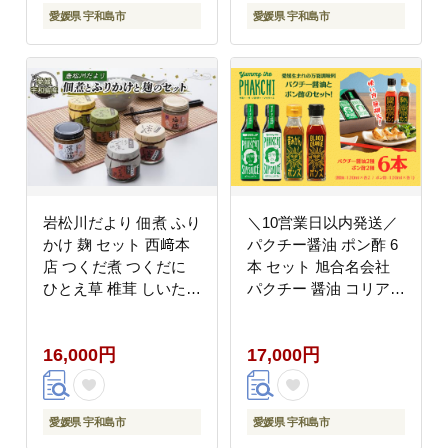
くち うすくち 炒め物
調合味噌 麦味噌 常温
愛媛県 宇和島市
愛媛県 宇和島市
煮物 調理 料理 国産 愛
保存 料理 国産 愛媛 宇
媛 宇和島 J015-119004
和島 J015-122005
岩松川だより 佃煮 ふり
＼10営業日以内発送／
かけ 麹 セット 西﨑本
パクチー醤油 ポン酢 6
店 つくだ煮 つくだに
本 セット 旭合名会社
ひとえ草 椎茸 しいたけ
パクチー 醤油 コリアン
醤油 鰹節 かつお節 塩
ダー ごま油 ニンニク
麹 醤油麹 ご飯 ごはん
ポン酢 ブラッドオレン
16,000円
17,000円
お供 おかず 詰合せ ギ
ジ 青 みかん 柑橘 万能
フト プレゼント 贈答用
調味料 国産 愛媛 宇和
加工品 愛媛 宇和島
島 J017-052021
J016-175002
愛媛県 宇和島市
愛媛県 宇和島市