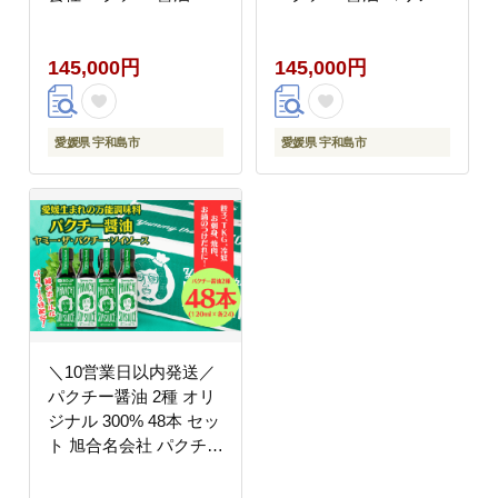
リアンダー ごま油 ニン
ダー ごま油 ニンニク
ニク 万能 調味料 国産
万能 調味料 国産 愛媛
145,000円
145,000円
愛媛 宇和島 J145-
宇和島 J145-052019
052018
愛媛県 宇和島市
愛媛県 宇和島市
＼10営業日以内発送／
パクチー醤油 2種 オリ
ジナル 300% 48本 セッ
ト 旭合名会社 パクチー
醤油 コリアンダー ごま
油 ニンニク 万能 調味