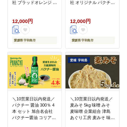
社 ブラッドオレンジ 青
社 オリジナル パクチー
みかん ゆずすだち ふり
醤油 コリアンダー ごま
かけ ジュレ ゆず 柚子
油 ニンニク 万能 調味
12,000円
12,000円
すだち 酸橘 ポンズ 万
料 万能だれ 万能ダレ
能調味料 調味料 セット
タレ 餃子 卵かけご飯
酢 鍋 タレ サラダ 豆腐
冷奴 お刺し身 刺し身
料理 冷奴 しゃぶしゃぶ
刺身 お刺身 鍋 お鍋 国
愛媛県 宇和島市
愛媛県 宇和島市
アレンジ 老舗 国産 愛
産 愛媛 宇和島 J012-
媛 宇和島 J012-052004
052006
＼10営業日以内発送／
＼10営業日以内発送／
パクチー 醤油 300％ 4
麦みそ 5kg 味噌 みそ
本 セット 旭合名会社
麦味噌 企業組合 津島
パクチー醤油 コリアン
あぐり工房 麦みそ 味噌
ダー ごま油 ニンニク
みそ 加工食品 miso ミ