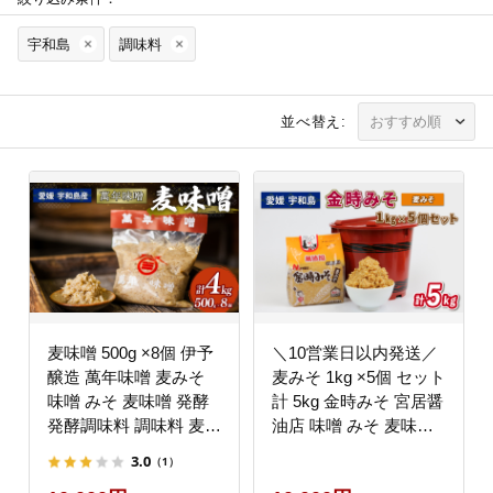
宇和島
調味料
並べ替え:
麦味噌 500g ×8個 伊予
＼10営業日以内発送／
醸造 萬年味噌 麦みそ
麦みそ 1kg ×5個 セット
味噌 みそ 麦味噌 発酵
計 5kg 金時みそ 宮居醤
発酵調味料 調味料 麦
油店 味噌 みそ 麦味噌
麹 こうじ 数量限定 国
お味噌 miso 味噌汁 み
3.0
（1）
産 愛媛 宇和島 J010-
そ汁 朝食 和食 スープ