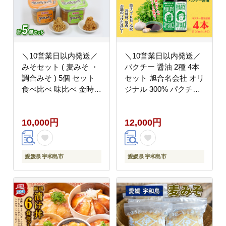
＼10営業日以内発送／
＼10営業日以内発送／
みそセット ( 麦みそ ・
パクチー 醤油 2種 4本
調合みそ ) 5個 セット
セット 旭合名会社 オリ
食べ比べ 味比べ 金時み
ジナル 300% パクチー
そ 宮居醤油店 味噌セッ
醤油 コリアンダー ごま
ト 味噌汁 みそ汁 発酵
油 ニンニク 万能 調味
10,000円
12,000円
発酵調味料 調味料 麦
料 万能だれ 万能ダレ
麹 こうじ 味噌 みそ 調
タレ 餃子 卵かけご飯
合味噌 麦味噌 国産 愛
冷奴 お刺し身 刺し身
媛 宇和島 J010-122003
刺身 お刺身 鍋 お鍋 国
愛媛県 宇和島市
愛媛県 宇和島市
産 愛媛 宇和島 J012-
052008