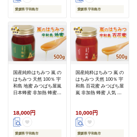
和島 J010-119001
油 数量限定 国産 愛媛
宇和島 J010-100001
愛媛県 宇和島市
愛媛県 宇和島市
国産純粋はちみつ 嵐 の
国産純粋はちみつ 嵐 の
はちみつ 天然 100％ 宇
はちみつ 天然 100％ 宇
和島 地蜜 みつばち屋嵐
和島 百花蜜 みつばち屋
日本蜂蜜 非加熱 蜂蜜
嵐 非加熱 蜂蜜 人気 国
希少 天然 100% 国産蜂
産蜂蜜 天然蜂蜜 天然は
蜜 天然蜂蜜 天然はちみ
ちみつ 百花蜂蜜 百花は
18,000円
10,000円
つ 日本はちみつ ピュア
ちみつ ピュア ハニー
ハニー パン ジャム 日
パン ジャム 国産 愛媛
本ミツバチ 国産 愛媛
F010-129002
F018-129004
愛媛県 宇和島市
愛媛県 宇和島市