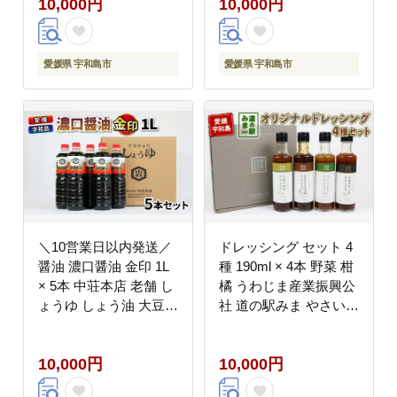
10,000円
10,000円
107001
手作り 小分け パック
発酵 発酵調味料 調味料
麦 麹 こうじ 国産 愛媛
宇和島 J010-122002
愛媛県 宇和島市
愛媛県 宇和島市
＼10営業日以内発送／
ドレッシング セット 4
醤油 濃口醤油 金印 1L
種 190ml × 4本 野菜 柑
× 5本 中荘本店 老舗 し
橘 うわじま産業振興公
ょうゆ しょう油 大豆
社 道の駅みま やさい
調味料 濃口 こいくち
サラダ たれ 玉ねぎ レ
常温 常温保存 保存 炒
モン しょうゆ糀 ゆず
10,000円
10,000円
め物 煮物 調理 料理 卵
食べ比べ 自家製 和風
かけご飯 国産 愛媛 宇
調味料 調理 料理 たれ