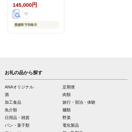
145,000円
料 国産 愛媛 宇和島
J145-052020
愛媛県 宇和島市
お礼の品から探す
ANAオリジナル
定期便
酒
肉類
加工食品
旅行・宿泊・体験
魚介類
麺類
日用品・雑貨
野菜
パン・菓子類
電化製品