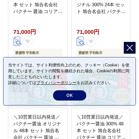
本 セット 旭合名会社
ジナル 300% 24本 セッ
パクチー 醤油 コリアン
ト 旭合名会社 パクチー
ダー ごま油 ニンニク
醤油 コリアンダー ごま
万能 調味料 国産 愛媛
油 ニンニク 万能 調味
71,000円
71,000円
宇和島 J071-052016
料 国産 愛媛 宇和島
J071-052017
愛媛県 宇和島市
愛媛県 宇和島市
当サイトでは、サイト利便性向上のため、クッキー（Cookie）を使
用しています。サイトの閲覧を継続された場合、Cookieの利用に同
意したことものといたします。
詳細については
プライバシーポリシー
をお読みください。
OK
＼10営業日以内発送／
＼10営業日以内発送／
パクチー醤油 オリジナ
パクチー醤油 300% 48
ル 48本 セット 旭合名
本 セット 旭合名会社
会社 パクチー 醤油 コ
パクチー 醤油 コリアン