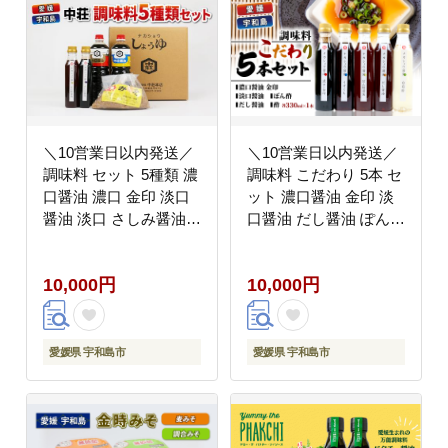
＼10営業日以内発送／
＼10営業日以内発送／
調味料 セット 5種類 濃
調味料 こだわり 5本 セ
口醤油 濃口 金印 淡口
ット 濃口醤油 金印 淡
醤油 淡口 さしみ醤油
口醤油 だし醤油 ぽん酢
さしみ 刺し身 刺身 ぽ
酢 詰め合わせ 詰合せ
ん酢 麦みそ 詰め合わせ
中荘本店 老舗 醤油 し
10,000円
10,000円
詰合せ 中荘本店 老舗
ょうゆ 大豆 調味料 こ
醤油 しょうゆ みそ 味
いくち うすくち 合酢
噌 大豆 こいくち うす
つゆ つけつゆ 炒め物
くち 炒め物 煮物 調理
煮物 おせち 冷奴 アレ
愛媛県 宇和島市
愛媛県 宇和島市
料理 国産 愛媛 宇和島
ンジ 調理 料理 国産 愛
J010-119003
媛 宇和島 J010-119005