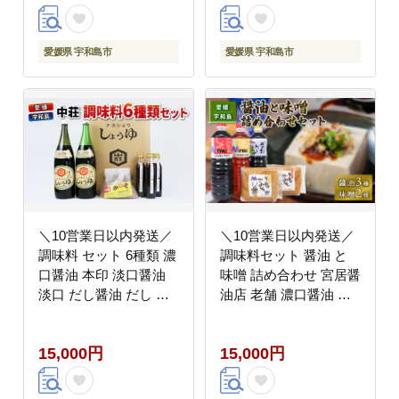
料理 国産 愛媛 宇和島
し巻き卵 アレンジ 一升
J012-122001
瓶 国産 愛媛 宇和島
J015-119002
愛媛県 宇和島市
愛媛県 宇和島市
＼10営業日以内発送／
＼10営業日以内発送／
調味料 セット 6種類 濃
調味料セット 醤油 と
口醤油 本印 淡口醤油
味噌 詰め合わせ 宮居醤
淡口 だし醤油 だし さ
油店 老舗 濃口醤油 淡
しみ醤油 さしみ 刺身
口醤油 だし醤油 麦みそ
刺し身 ぽん酢 麦みそ
調合みそ 発酵 発酵調味
15,000円
15,000円
詰め合わせ 詰合せ 中荘
料 調味料 醤油 しょう
本店 老舗 醤油 しょう
ゆ 大豆 濃口 こいくち
ゆ みそ 味噌 大豆 こい
麦 麹 こうじ 味噌 みそ