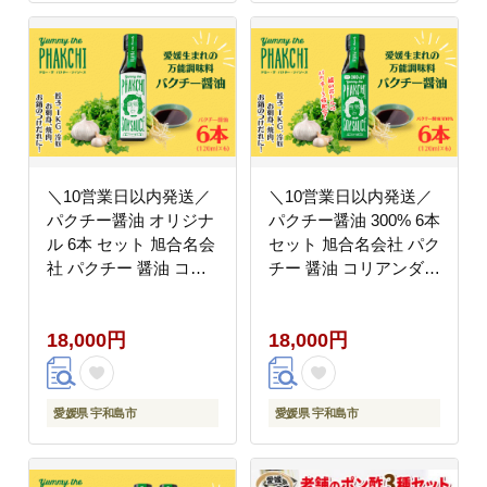
＼10営業日以内発送／
＼10営業日以内発送／
パクチー醤油 オリジナ
パクチー醤油 300% 6本
ル 6本 セット 旭合名会
セット 旭合名会社 パク
社 パクチー 醤油 コリ
チー 醤油 コリアンダー
アンダー ごま油 ニンニ
ごま油 ニンニク 万能
ク 万能 調味料 国産 愛
調味料 国産 愛媛 宇和
18,000円
18,000円
媛 宇和島 J018-052009
島 J018-052010
愛媛県 宇和島市
愛媛県 宇和島市