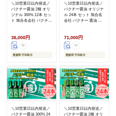
＼10営業日以内発送／
＼10営業日以内発送／
パクチー醤油 2種 オリ
パクチー醤油 オリジナ
ジナル 300% 12本 セッ
ル 24本 セット 旭合名
ト 旭合名会社 パクチー
会社 パクチー 醤油 コ
醤油 コリアンダー ごま
リアンダー ごま油 ニン
油 ニンニク 万能 調味
ニク 万能 調味料 国産
36,000円
71,000円
料 国産 愛媛 宇和島
愛媛 宇和島 J071-
J036-052014
052015
愛媛県 宇和島市
愛媛県 宇和島市
＼10営業日以内発送／
＼10営業日以内発送／
パクチー醤油 300% 24
パクチー醤油 2種 オリ