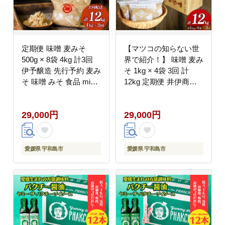
定期便 味噌 麦みそ
【マツコの知らない世
500g × 8袋 4kg 計3回
界で紹介！】 味噌 麦み
伊予醸造 先行予約 麦み
そ 1kg × 4袋 3回 計
そ 味噌 みそ 食品 miso
12kg 定期便 井伊商店
お味噌 おみそ 発酵 加
全麦麹味噌 天然醸造 非
工食品 発酵調味料 調味
加熱 生味噌 麦みそ み
29,000円
29,000円
料 麦 麹 こうじ 味噌汁
そ 麦味噌 食品 miso お
みそ汁 お味噌汁 豚汁
味噌 おみそ 発酵 発酵
汁 しる 焼き 味噌おに
食品 加工食品 発酵調味
ぎり おにぎり 和食 和
料 調味料 麦 麹 こうじ
愛媛県 宇和島市
愛媛県 宇和島市
数量限定 国産 愛媛 宇
味噌汁 みそ汁 お味噌汁
和島 J029-107002
豚汁 汁 味噌 国内産 国
産 愛媛 宇和島 J029-
108003