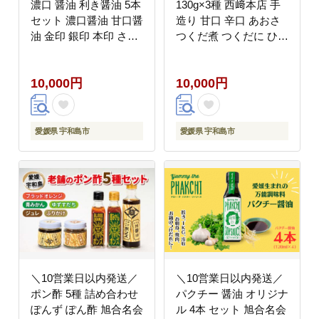
濃口 醤油 利き醤油 5本
130g×3種 西﨑本店 手
セット 濃口醤油 甘口醤
造り 甘口 辛口 あおさ
油 金印 銀印 本印 さし
つくだ煮 つくだに ひと
み醤油 中荘本店 老舗
え草 椎茸 しいたけ 醤
さしみ 刺身 刺し身 し
油 ご飯 ごはん お供 お
10,000円
10,000円
ょうゆ こいくち あまく
かず ふりかけ 詰合せ
ち たれ タレ 大豆 調味
ギフト プレゼント 贈答
料 炒め物 煮物 調理 料
用 加工品 愛媛 宇和島
理 だし 国産 愛媛 宇和
J010-175001
愛媛県 宇和島市
愛媛県 宇和島市
島 J010-119006
＼10営業日以内発送／
＼10営業日以内発送／
ポン酢 5種 詰め合わせ
パクチー 醤油 オリジナ
ぽんず ぽん酢 旭合名会
ル 4本 セット 旭合名会