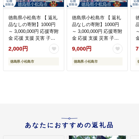
徳島県小松島市 【 返礼
徳島県小松島市 【 返礼
品なしの寄附】1000円
品なしの寄附】1000円
～ 3,000,000円 応援寄附
～ 3,000,000円 応援寄附
～
金 応援 支援 災害 子育
金 応援 支援 災害 子育
て 1口 1000円から ふる
て 1口 1000円から ふる
て
2,000円
9,000円
7
さと納税 観光徳島 小松
さと納税 観光徳島 小松
島 寄付 南海トラフ 巨大
島 寄付 南海トラフ 巨大
徳島県 小松島市
徳島県 小松島市
地震 津波 避難 タワー
地震 津波 避難 タワー
子育て世代 応援 プロジ
子育て世代 応援 プロジ
ェクト 子供 応援寄付
ェクト 子供 応援寄付
あなたにおすすめの返礼品