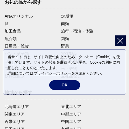
お礼の品から探す
ANAオリジナル
定期便
酒
肉類
加工食品
旅行・宿泊・体験
魚介類
麺類
日用品・雑貨
野菜
パン・菓子類
電化製品
当サイトでは、サイト利便性向上のため、クッキー（Cookie）を使
フルーツ
卵・乳製品
用しています。サイトの閲覧を継続された場合、Cookieの利用に同
意したことものといたします。
ファッション
米・穀物
詳細については
プライバシーポリシー
をお読みください。
飲料(酒以外)
返礼品なし
OK
地域から探す
北海道エリア
東北エリア
関東エリア
中部エリア
近畿エリア
中国エリア