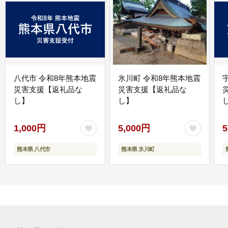
八代市 令和8年熊本地震
氷川町 令和8年熊本地震
災害支援【返礼品な
災害支援【返礼品な
し】
し】
し
1,000円
5,000円
5
熊本県 八代市
熊本県 氷川町