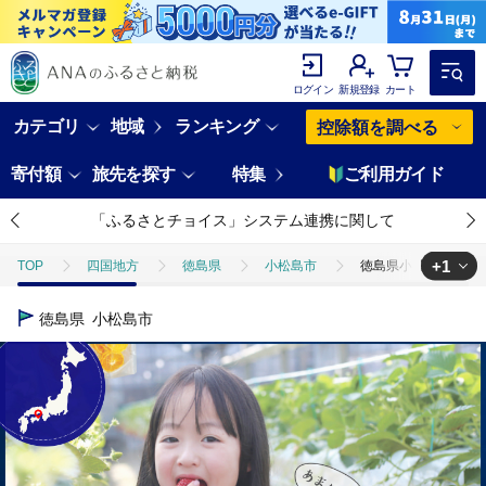
ログイン
新規登録
カート
カテゴリ
地域
ランキング
控除額を調べる
寄付額
旅先を探す
特集
ご利用ガイド
「ふるさとチョイス」システム連携に関して
+1
TOP
四国地方
徳島県
小松島市
徳島県小松島市 【 返礼
TOP
返礼品なし
徳島県小松島市 【 返礼品なしの寄附】1000円 ～ 3
徳島県
小松島市