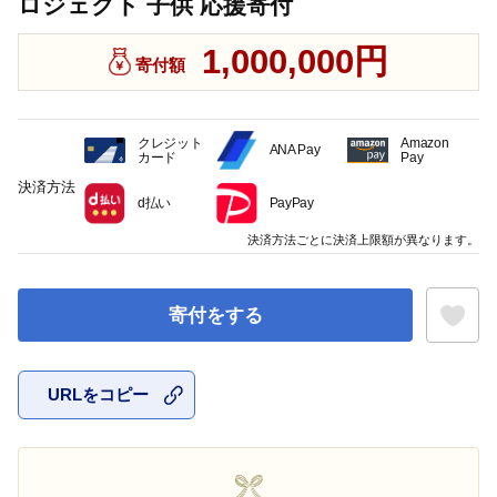
ロジェクト 子供 応援寄付
1,000,000円
寄付額
クレジット
Amazon
ANA Pay
カード
Pay
決済方法
d払い
PayPay
決済方法ごとに決済上限額が異なります。
寄付をする
URLをコピー
お気に入