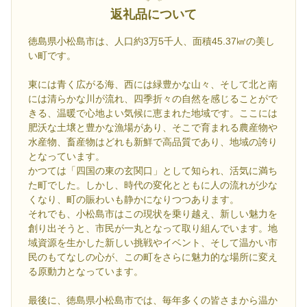
返礼品について
徳島県小松島市は、人口約3万5千人、面積45.37㎢の美し
い町です。
東には青く広がる海、西には緑豊かな山々、そして北と南
には清らかな川が流れ、四季折々の自然を感じることがで
きる、温暖で心地よい気候に恵まれた地域です。ここには
肥沃な土壌と豊かな漁場があり、そこで育まれる農産物や
水産物、畜産物はどれも新鮮で高品質であり、地域の誇り
となっています。
かつては「四国の東の玄関口」として知られ、活気に満ち
た町でした。しかし、時代の変化とともに人の流れが少な
くなり、町の賑わいも静かになりつつあります。
それでも、小松島市はこの現状を乗り越え、新しい魅力を
創り出そうと、市民が一丸となって取り組んでいます。地
域資源を生かした新しい挑戦やイベント、そして温かい市
民のもてなしの心が、この町をさらに魅力的な場所に変え
る原動力となっています。
最後に、徳島県小松島市では、毎年多くの皆さまから温か