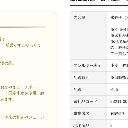
内容量
水餃子（
※冷凍保
※返礼品
得！
※地場産
メ」反響がすごかったで
の。餃子
で一貫し
自慢の品。
アレルギー表示
小麦、豚
配送時期
※日時指
「おかやまピーチポー
配送
冷凍
ラ」、国産小麦を使用。練
生みます。
返礼品コード
33211-00
事業者名
有限会社
め、本来の甘みやジューシ
地場産品
3