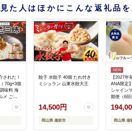
を見た人はほかにこんな返礼品を
介された！
餃子 水餃子 40個 たれ付き
【2027
 70g×3個
ミシュラン 山東水餃大王
ANA限定
調味料 海
シャインマ
ルメ ご飯
期便（6回
りかけ 日
14,500円
194,0
ラエビ 使
も 香ばし
岡山県 備前市
岡山県 備
さまざま
】_ktd