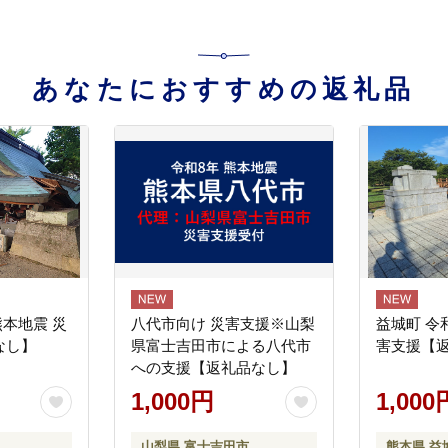
あなたにおすすめの返礼品
熊本地震 災
八代市向け 災害支援※山梨
益城町 令
なし】
県富士吉田市による八代市
害支援【
への支援【返礼品なし】
1,000円
1,000
山梨県 富士吉田市
熊本県 益