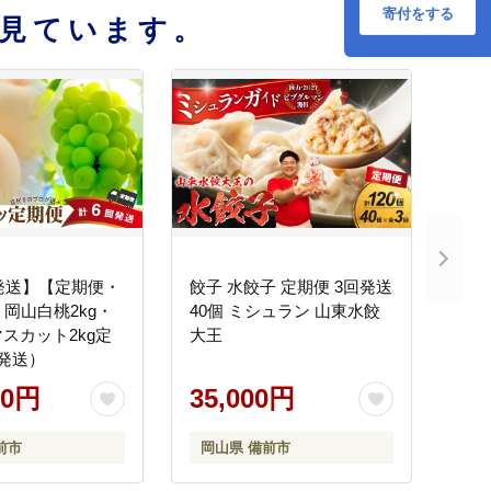
寄付をする
見ています。
年発送】【定期便・
餃子 水餃子 定期便 3回発送
】岡山白桃2kg・
40個 ミシュラン 山東水餃
スカット2kg定
大王
発送）
00円
35,000円
前市
岡山県 備前市