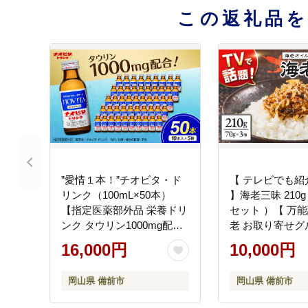
この返礼品
”愛情１本！”チオビタ・ド
【 テレビでも紹
リンク（100mL×50本）
】海老三昧 210g（
【指定医薬部外品 栄養ドリ
セット ）【 万能
ンク タウリン1000mg配
老 お取り寄せグ
合】
のお供 オイルふ
16,000円
10,000円
生産 干し海老 ガ
用 ごはんのおと
岡山県 備前市
岡山県 備前市
いうま味 食べ方
名産 ソウルフード 