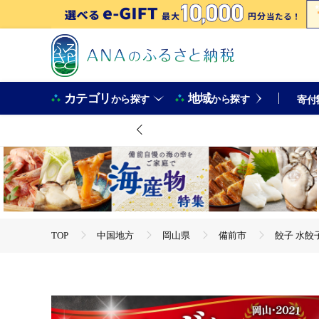
カテゴリ
地域
から探す
から探す
寄付
TOP
中国地方
岡山県
備前市
餃子 水餃
TOP
加工食品
惣菜・レトルト
餃子
餃子
TOP
加工食品
ほかの加工食品
餃子 水餃子 4