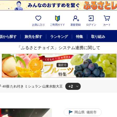
お気に入り
ご利用ガイド
新規登録
ログイン
カート
額から探す
旅先を探す
ランキング
特集
取り組み
「ふるさとチョイス」システム連携に関して
+2
子 40個 たれ付き ミシュラン 山東水餃大王
 水餃子 40個 たれ付き ミシュラン 山東水餃大王
0個 たれ付き ミシュラン 山東水餃大王
岡山県
備前市