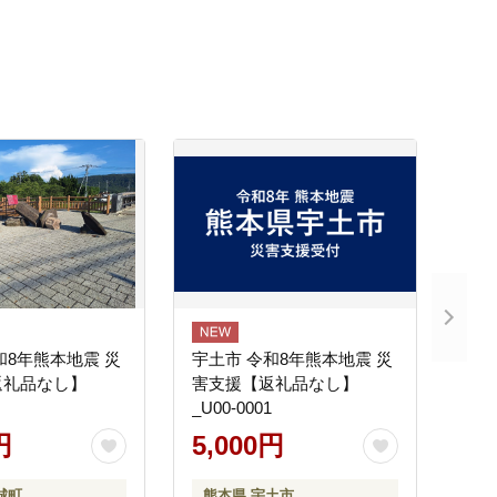
和8年熊本地震 災
宇土市 令和8年熊本地震 災
返礼品なし】
害支援【返礼品なし】
_U00-0001
円
5,000円
城町
熊本県 宇土市