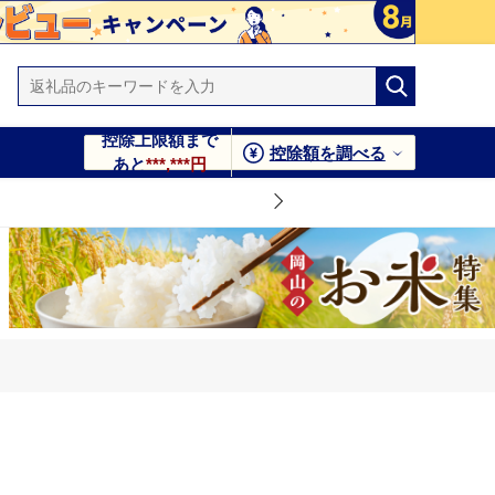
控除上限額まで
控除額を調べる
あと
***,***円