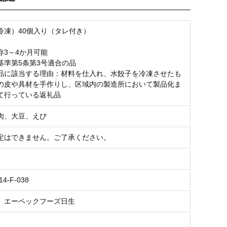
お気に入り登録
冷凍）40個入り（タレ付き）
存3～4か月可能
基準第5条第3号適合の品
品に該当する理由：材料を仕入れ、水餃子を冷凍させたも
の皮や具材を手作りし、区域内の製造所において製品化ま
て行っている返礼品
肉、大豆、えび
定はできません。ご了承ください。
14-F-038
 エーペックフーズ日生