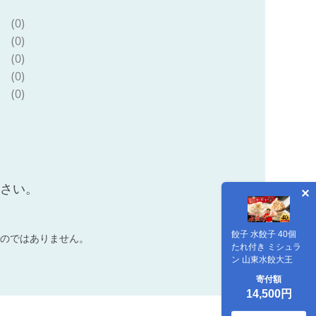
(0)
(0)
(0)
(0)
(0)
ださい。
餃子 水餃子 40個
のではありません。
たれ付き ミシュラ
ン 山東水餃大王
寄付額
14,500円