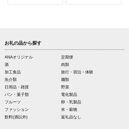
日 母の日 父の日 敬老
日 母の日 父の日 敬老
の日 バレンタインデー
の日 バレンタインデー
ホワイトデー】
ホワイトデー】
お礼の品から探す
ANAオリジナル
定期便
酒
肉類
加工食品
旅行・宿泊・体験
魚介類
麺類
日用品・雑貨
野菜
パン・菓子類
電化製品
フルーツ
卵・乳製品
ファッション
米・穀物
飲料(酒以外)
返礼品なし