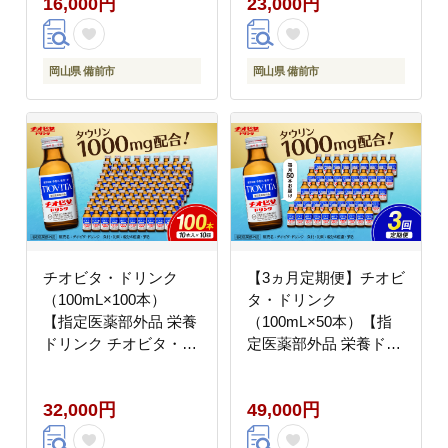
16,000円
23,000円
ト】
岡山県 備前市
岡山県 備前市
チオビタ・ドリンク
【3ヵ月定期便】チオビ
（100mL×100本）
タ・ドリンク
【指定医薬部外品 栄養
（100mL×50本）【指
ドリンク チオビタ・ド
定医薬部外品 栄養ドリ
リンク タウリン
ンク エナジードリンク
1000mg配合 100本セッ
チオビタ・ドリンク タ
32,000円
49,000円
ト】
ウリン1000mg配合 50
本セット 計150本 常温