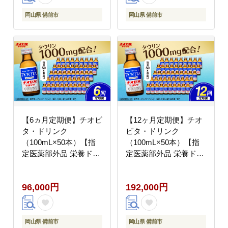
便 飲料 定期配送 常備
品 飲料 ドリンク 誕生
岡山県 備前市
岡山県 備前市
日 母の日 父の日 敬老
の日 バレンタインデー
ホワイトデー】
【6ヵ月定期便】チオビ
【12ヶ月定期便】チオ
タ・ドリンク
ビタ・ドリンク
（100mL×50本）【指
（100mL×50本）【指
定医薬部外品 栄養ドリ
定医薬部外品 栄養ドリ
ンク エナジードリンク
ンク エナジードリンク
チオビタ・ドリンク タ
チオビタ・ドリンク タ
96,000円
192,000円
ウリン1000mg配合 50
ウリン1000mg配合 50
本セット 計150本 常温
本セット 計150本 常温
便 飲料 定期配送 常備
便 飲料 定期配送 常備
品 飲料 ドリンク 誕生
品 飲料 ドリンク 誕生
岡山県 備前市
岡山県 備前市