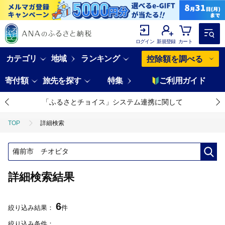
ログイン
新規登録
カート
カテゴリ
地域
ランキング
控除額を調べる
寄付額
旅先を探す
特集
ご利用ガイド
「ふるさとチョイス」システム連携に関して
TOP
詳細検索
詳細検索結果
6
絞り込み結果：
件
絞り込み条件：