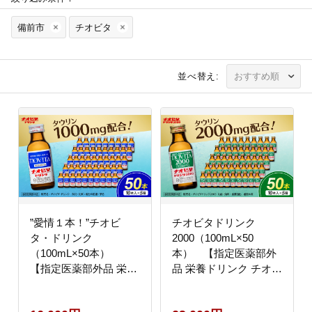
備前市
チオビタ
並べ替え:
”愛情１本！”チオビ
チオビタドリンク
タ・ドリンク
2000（100mL×50
（100mL×50本）
本） 【指定医薬部外
【指定医薬部外品 栄養
品 栄養ドリンク チオビ
ドリンク タウリン
タ ドリンク タウリン
1000mg配合】
2000mg配合 50本セッ