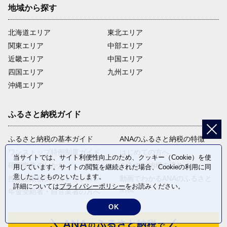
地域から探す
北海道エリア
東北エリア
関東エリア
中部エリア
近畿エリア
中国エリア
四国エリア
九州エリア
沖縄エリア
ふるさと納税ガイド
ふるさと納税の基本ガイド
ANAのふるさと納税の特徴
ワンストップ特例制度ガイド
はじめての方へ
当サイトでは、サイト利便性向上のため、クッキー（Cookie）を使
確定申告のしかた
ふるさと納税の流れ
用しています。サイトの閲覧を継続された場合、Cookieの利用に同
意したことものといたします。
控除上限額シミュレーション
動画でわかるANAのふるさと
詳細については
プライバシーポリシー
をお読みください。
納税
年金受給者・自営業者の方へ
OK