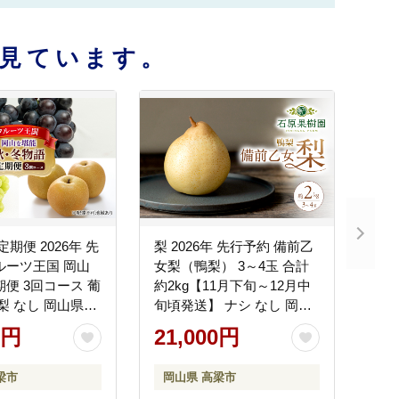
見ています。
定期便 2026年 先
梨 2026年 先行予約 備前乙
ルーツ王国 岡山
女梨（鴨梨） 3～4玉 合計
期便 3回コース 葡
約2kg【11月下旬～12月中
 梨 なし 岡山県産
旬頃発送】 ナシ なし 岡山
 セット ギフト
県産 国産 フルーツ 果物 ギ
0円
21,000円
フト 石原果樹園 風味豊か
上品 希少な梨
梁市
岡山県 高梁市