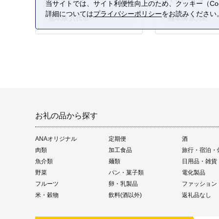
当サイトでは、サイト利便性向上のため、クッキー（Coo
詳細については
プライバシーポリシー
をお読みください
熊本県 八代市
熊本県 氷川町
お礼の品から探す
ANAオリジナル
定期便
酒
肉類
加工食品
旅行・宿泊・
魚介類
麺類
日用品・雑貨
野菜
パン・菓子類
電化製品
フルーツ
卵・乳製品
ファッション
米・穀物
飲料(酒以外)
返礼品なし