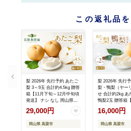
この返礼品
梨 2026年 先行予約 あたご
梨 2026年 先行
梨 3～9玉 合計約4.5kg 贈答
梨・鴨梨（ヤー
箱【11月下旬～12月中旬頃
せ 合計約2kg 
発送】 ナシ なし 岡山県産
鴨梨2玉 贈答箱
国産 フルーツ 果物 ギフト
～12月中旬頃発
29,000円
16,000円
石原果樹園 繊細な味 ジャ
なし 岡山県産 国
ンボ梨
ツ 果物 ギフト 
岡山県 高梁市
岡山県 高梁市
食べ比べ