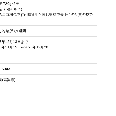
約720g×2玉
産（5条8号ハ）
のエコ梱包ですが贈答用と同じ規格で最上位の品質の梨で
り冷暗所で1週間
26年12月13日まで
26年11月15日～2026年12月20日
6150431
(高梁市)