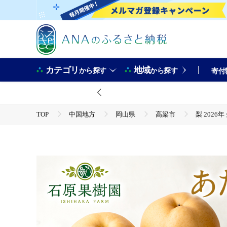
カテゴリ
地域
から探す
から探す
寄付
TOP
中国地方
岡山県
高梁市
梨 2026
TOP
フルーツ
梨
梨 2026年 先行予約 あたご