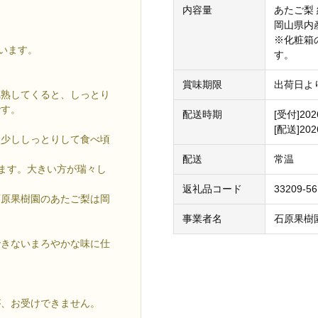
内容量
あたご梨 
岡山県内
※化粧箱
います。
す。
賞味期限
出荷日よ
完熟してくると、しっとり
です。
配送時期
[受付]20
[配送]20
と少ししっとりして食べ頃
配送
常温
ります。大きい方が瑞々し
返礼品コード
33209-5
石原果樹園のあたご梨は岡
事業者名
石原果樹園
できないまろやかな味に仕
が、お受けできません。