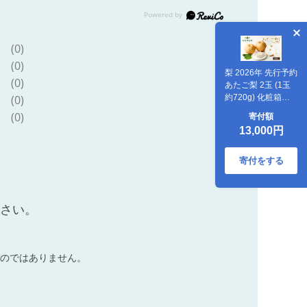
(0)
(0)
梨 2026年 先行予約
(0)
あたご梨 2玉 (1玉
(0)
約720g) 化粧箱
【11月下旬～12月
(0)
寄付額
中旬頃発送】 ナシ
13,000円
なし 岡山県産 国産
フルーツ 果物 ギフ
ト 石原果樹園 繊細
寄付をする
な味 ジャンボ梨
ださい。
のではありません。