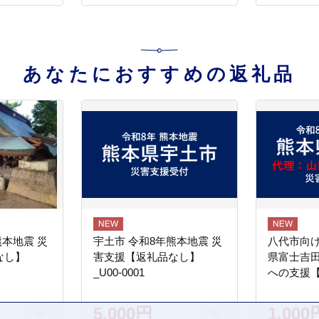
あなたにおすすめの返礼品
熊本地震 災
宇土市 令和8年熊本地震 災
八代市向け
なし】
害支援【返礼品なし】
県富士吉
_U00-0001
への支援
5,000円
1,000