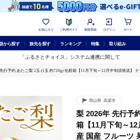
お気に入り
ご利用ガイド
新規登録
ログイン
カート
額から探す
旅先を探す
ランキング
特集
取り組み
「ふるさとチョイス」システム連携に関して
年 先行予約 あたご梨 2玉 (1玉 約720g) 化粧箱【11月下旬～12月中旬頃発送
梨 2玉 (1玉 約720g) 化粧箱【11月下旬～12月中旬頃発送】 ナシ なし 岡山
岡山県
高梁市
梨 2026年 先行予約
箱【11月下旬～1
産 国産 フルーツ