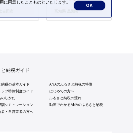
さかな 海鮮 刺身 お刺身 冷
の利用に同意したことものといたします。
OK
凍 ご家庭用 グルメ 特産品
士吉田市
高知県 黒潮町
ご当地 本場 高知 黒潮町 ギ
フト 贈答品 人気 返礼品 ふ
るさと納税 魚介類 高知県
産 土佐名物 高知県 高評価
食卓 ご飯のお供 父の日 ギ
フト プレゼント[1669]
さと納税ガイド
と納税の基本ガイド
ANAのふるさと納税の特徴
トップ特例制度ガイド
はじめての方へ
告のしかた
ふるさと納税の流れ
限額シミュレーション
動画でわかるANAのふるさと納税
給者・自営業者の方へ