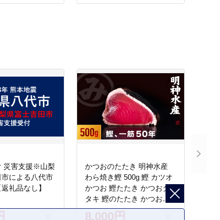
 災害支援※山梨
かつおのたたき 明神水産
田市による八代市
わら焼き鰹 500g 鰹 カツオ
【返礼品なし】
かつお 鰹たたき かつおタ
タキ 鰹のたたき かつおの
タタキ 藁焼き わら焼き 魚
円
8,000円