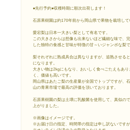
●先行予約●収穫時期に順次出荷します！
石原果樹園は約170年前から岡山県で果物を栽培して
愛宕梨は日本一大きい梨として有名です。
この大きさからは想像も出来ないほど繊細な味で、
した独特の食感と甘味が特徴の甘～いジャンボな梨
梨それぞれに熟成具合は異なりますが、追熟させる
になります。
大きい物は2kgにもなり、おいしく食べごたえもあ
く、価値も高いです。
岡山県はあたご梨の生産量が全国でトップですが、
山の青果市場で最高の評価を頂いております。
石原果樹園の梨は土壌に乳酸菌を使用して、真似の
上がりました。
※画像はイメージです。
※お届け日の指定、時間帯の指定は申し訳ないです
※オンライン決済のみの取扱となります。