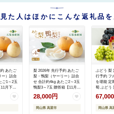
を見た人はほかにこんな返礼品を
予約 あたご
梨 2026年 先行予約 あたご
ぶどう 梨 
リー）詰合
梨・鴨梨（ヤーリー）詰合
行予約 フ
あたご1～2玉
せ 合計約4kg あたご2～3玉
を堪能 定
【11月下旬
鴨梨3～7玉 贈答箱【11月下
萄 ぶどう
送】 ナシ
旬～12月中旬頃発送】 ナシ
国産 果物
28,000円
67,00
産 フルー
なし 岡山県産 国産 フルー
石原果樹園
ツ 果物 ギフト 石原果樹園
岡山県 高梁市
岡山県 高
食べ比べ