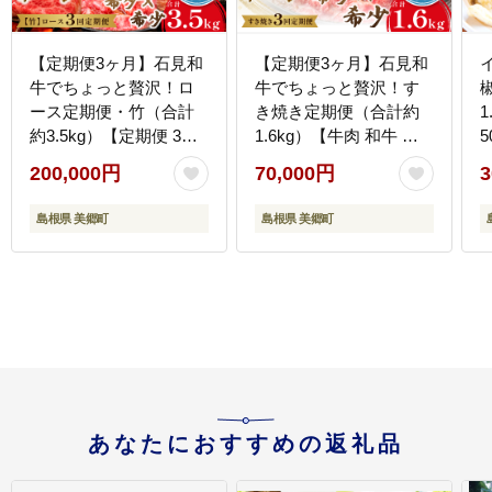
【定期便3ヶ月】石見和
【定期便3ヶ月】石見和
牛でちょっと贅沢！ロ
牛でちょっと贅沢！す
ース定期便・竹（合計
き焼き定期便（合計約
約3.5kg）【定期便 3回
1.6kg）【牛肉 和牛 す
5
和牛 ロース 焼肉用 2～4
き焼き用 スライス ミッ
200,000円
70,000円
3
人前程度 すき焼き用 4
クス 300g×2 肩ロース
～6人前程度 550g×2 ス
450g ロース 550g 2～3
島根県 美郷町
島根県 美郷町
ライス ステーキ 約
人前程度 3回 定期便 定
170g×4枚 8人前程度 2セ
期 石見和牛 希少性 ブラ
ット 合計約3.5kg 定期
ンド ブランド牛 すき焼
牛肉 石見和牛 すき焼き
き 贅沢 冷蔵 チルド】
焼き肉 黒毛和牛 ブラン
ド牛 限定生産 希少 贈答
ギフト 自宅用 贅沢 冷蔵
チルド】
あなたにおすすめの返礼品