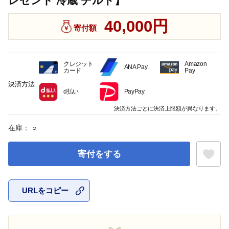
レゼント 冷蔵 チルド】
40,000円
寄付額
クレジット
Amazon
ANA Pay
カード
Pay
決済方法
d払い
PayPay
決済方法ごとに決済上限額が異なります。
在庫：
○
寄付をする
URLをコピー
お気に入