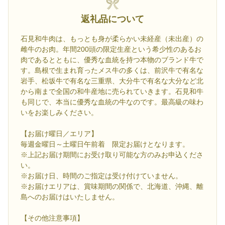
返礼品について
石見和牛肉は、もっとも身が柔らかい未経産（未出産）の
雌牛のお肉。年間200頭の限定生産という希少性のあるお
肉であるとともに、優秀な血統を持つ本物のブランド牛で
す。島根で生まれ育ったメス牛の多くは、前沢牛で有名な
岩手、松坂牛で有名な三重県、大分牛で有名な大分など北
から南まで全国の和牛産地に売られていきます。石見和牛
も同じで、本当に優秀な血統の牛なのです。最高級の味わ
いをお楽しみください。
【お届け曜日／エリア】
毎週金曜日～土曜日午前着 限定お届けとなります。
※上記お届け期間にお受け取り可能な方のみお申込くださ
い。
※お届け日、時間のご指定は受け付けていません。
※お届けエリアは、賞味期間の関係で、北海道、沖縄、離
島へのお届けはいたしません。
【その他注意事項】