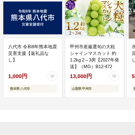
八代市 令和8年熊本地震
甲州市産厳選旬の大粒
災害支援【返礼品な
シャインマスカット 約
し】
1.2kg 2～3房【2027年発
送】（MG）B12-472
1,000円
13,000円
5
熊本県 八代市
山梨県 甲州市