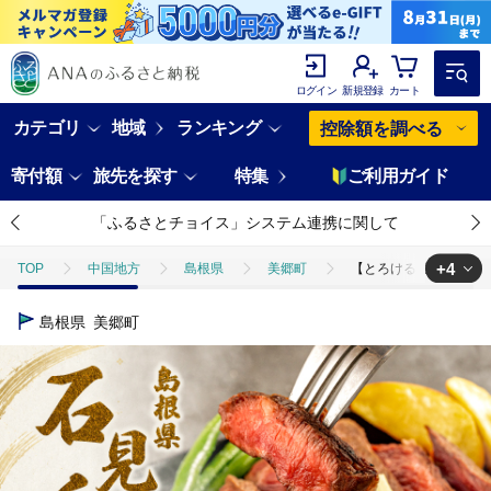
ログイン
新規登録
カート
カテゴリ
地域
ランキング
控除額を調べる
寄付額
旅先を探す
特集
ご利用ガイド
「ふるさとチョイス」システム連携に関して
+4
TOP
中国地方
島根県
美郷町
【とろける美味しさ】石見
TOP
肉
【とろける美味しさ】石見和牛 ロースステーキ用 約170g×
島根県
美郷町
TOP
肉
牛肉
【とろける美味しさ】石見和牛 ロースステーキ用 
TOP
肉
牛肉
黒毛和牛
【とろける美味しさ】石見和牛 ロ
TOP
肉
牛肉
ステーキ(牛肉)
【とろける美味しさ】石見