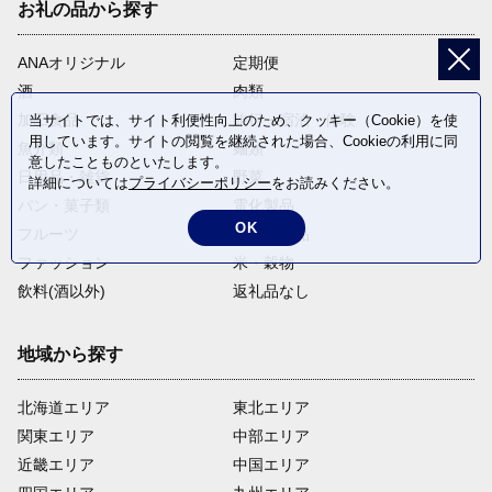
お礼の品から探す
ANAオリジナル
定期便
酒
肉類
加工食品
旅行・宿泊・体験
当サイトでは、サイト利便性向上のため、クッキー（Cookie）を使
用しています。サイトの閲覧を継続された場合、Cookieの利用に同
魚介類
麺類
意したことものといたします。
日用品・雑貨
野菜
詳細については
プライバシーポリシー
をお読みください。
パン・菓子類
電化製品
OK
フルーツ
卵・乳製品
ファッション
米・穀物
飲料(酒以外)
返礼品なし
地域から探す
北海道エリア
東北エリア
関東エリア
中部エリア
近畿エリア
中国エリア