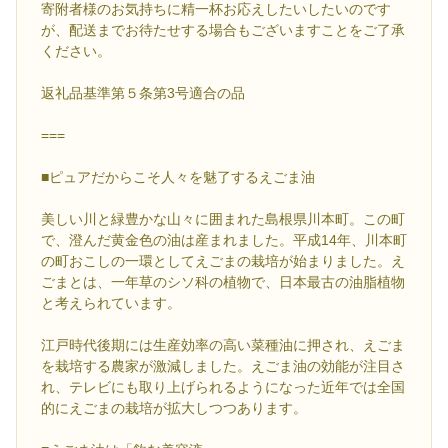
寄附者様のお気持ちに精一杯お応えしたいしたいのです
が、配送までお待たせする場合もございますことをご了承
ください。
返礼品基準第５条第3号適合の品
===
■ピュアだからこそ人々を魅了するえごま油
美しい川と緑豊かな山々に囲まれた島根県川本町。この町
で、澄んだ黄金色の油は産まれました。平成14年、川本町
の町おこしの一環としてえごまの栽培が始まりました。え
ごまとは、一年草のシソ科の植物で、日本最古の油脂植物
と考えられています。
江戸時代後期には生産効率の高い菜種油に押され、えごま
を栽培する農家が激減しました。えごま油の効能が注目さ
れ、テレビにも取り上げられるようになった近年では全国
的にえごまの栽培が拡大しつつあります。