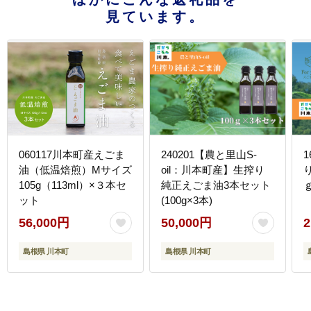
見ています。
060117川本町産えごま
240201【農と里山S-
油（低温焙煎）Mサイズ
oil：川本町産】生搾り
105g（113ml）×３本セ
純正えごま油3本セット
ｇ
ット
(100g×3本)
56,000円
50,000円
2
島根県 川本町
島根県 川本町