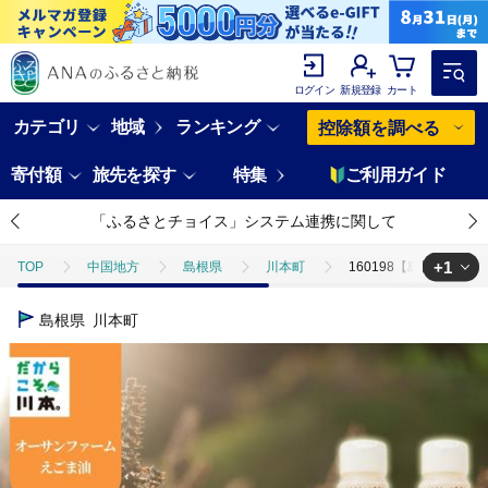
ログイン
新規登録
カート
カテゴリ
地域
ランキング
控除額を調べる
寄付額
旅先を探す
特集
ご利用ガイド
「ふるさとチョイス」システム連携に関して
+1
TOP
中国地方
島根県
川本町
160198【島根県産え
TOP
加工食品
調味料
食用油
160198【島根県産え
島根県
川本町