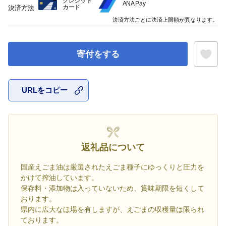
クレジット
ANA Pay
カード
決済方法
決済方法ごとに決済上限額が異なります。
寄付をする
URLをコピー
お気に入
返礼品について
国産えごま油は厳選されたえごま種子にゆっくりと圧力を
かけて搾油しています。
保存料・添加物は入っていないため、賞味期限を短くして
おります。
県内に広大なほ場を有しますが、えごまの収穫量は限られ
ております。