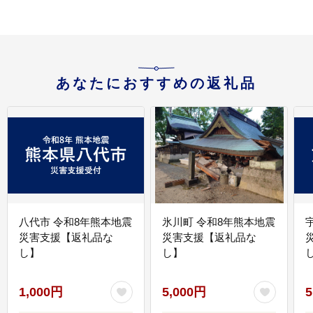
あなたにおすすめの返礼品
八代市 令和8年熊本地震
氷川町 令和8年熊本地震
災害支援【返礼品な
災害支援【返礼品な
し】
し】
し
1,000円
5,000円
5