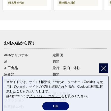
熊本県 八代市
熊本県 氷川町
お礼の品から探す
ANAオリジナル
定期便
酒
肉類
加工食品
旅行・宿泊・体験
魚介類
麺類
日用品・雑貨
野菜
当サイトでは、サイト利便性向上のため、クッキー（Cookie）を使
用しています。サイトの閲覧を継続された場合、Cookieの利用に同
パン・菓子類
電化製品
意したことものといたします。
フルーツ
卵・乳製品
詳細については
プライバシーポリシー
をお読みください。
ファッション
米・穀物
OK
飲料(酒以外)
返礼品なし