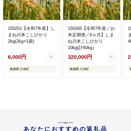
150251【令和7年産】し
150265【令和7年産／お
まね川本こしひかり
米定期便／6ヵ月】しま
2kg(2kg×1袋)
ね川本こしひかり
4
10kg(計60kg）
6,000円
320,000円
2
島根県 川本町
島根県 川本町
あなたにおすすめの返礼品