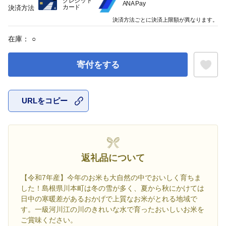
クレジット
ANA Pay
カード
決済方法
決済方法ごとに決済上限額が異なります。
在庫：
○
寄付をする
URLをコピー
お気に入
返礼品について
【令和7年産】今年のお米も大自然の中でおいしく育ちま
した！島根県川本町は冬の雪が多く、夏から秋にかけては
日中の寒暖差があるおかげで上質なお米がとれる地域で
す。一級河川江の川のきれいな水で育ったおいしいお米を
ご賞味ください。