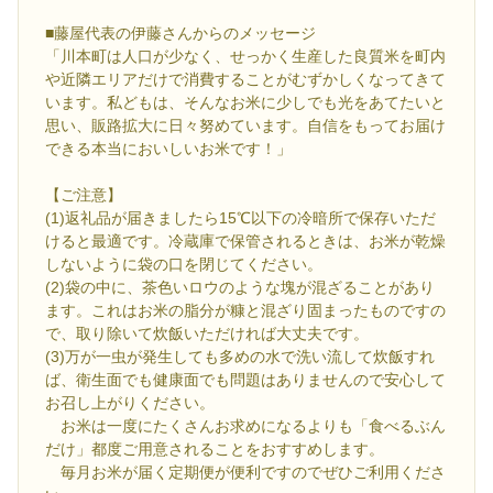
■藤屋代表の伊藤さんからのメッセージ
「川本町は人口が少なく、せっかく生産した良質米を町内
や近隣エリアだけで消費することがむずかしくなってきて
います。私どもは、そんなお米に少しでも光をあてたいと
思い、販路拡大に日々努めています。自信をもってお届け
できる本当においしいお米です！」
【ご注意】
(1)返礼品が届きましたら15℃以下の冷暗所で保存いただ
けると最適です。冷蔵庫で保管されるときは、お米が乾燥
しないように袋の口を閉じてください。
(2)袋の中に、茶色いロウのような塊が混ざることがあり
ます。これはお米の脂分が糠と混ざり固まったものですの
で、取り除いて炊飯いただければ大丈夫です。
(3)万が一虫が発生しても多めの水で洗い流して炊飯すれ
ば、衛生面でも健康面でも問題はありませんので安心して
お召し上がりください。
お米は一度にたくさんお求めになるよりも「食べるぶん
だけ」都度ご用意されることをおすすめします。
毎月お米が届く定期便が便利ですのでぜひご利用くださ