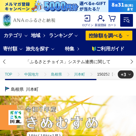
ログイン
新規登録
カート
カテゴリ
地域
ランキング
控除額を調べる
寄付額
旅先を探す
特集
ご利用ガイド
「ふるさとチョイス」システム連携に関して
+3
TOP
中国地方
島根県
川本町
150252【令和7年産
TOP
米・穀物
150252【令和7年産】しまね川本きぬむすめ10kg
島根県
川本町
TOP
米・穀物
米
150252【令和7年産】しまね川本きぬむす
TOP
米・穀物
米
精米
150252【令和7年産】しまね