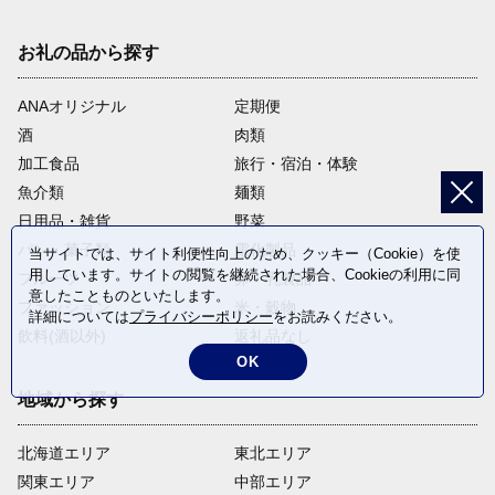
お礼の品から探す
ANAオリジナル
定期便
酒
肉類
加工食品
旅行・宿泊・体験
魚介類
麺類
日用品・雑貨
野菜
パン・菓子類
電化製品
当サイトでは、サイト利便性向上のため、クッキー（Cookie）を使
用しています。サイトの閲覧を継続された場合、Cookieの利用に同
フルーツ
卵・乳製品
意したことものといたします。
ファッション
米・穀物
詳細については
プライバシーポリシー
をお読みください。
飲料(酒以外)
返礼品なし
OK
地域から探す
北海道エリア
東北エリア
関東エリア
中部エリア