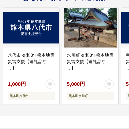
八代市 令和8年熊本地震
氷川町 令和8年熊本地震
災害支援【返礼品な
災害支援【返礼品な
し】
し】
し
1,000円
5,000円
5
熊本県 八代市
熊本県 氷川町