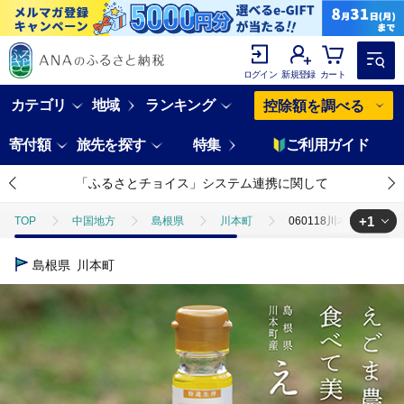
ログイン
新規登録
カート
カテゴリ
地域
ランキング
控除額を調べる
寄付額
旅先を探す
特集
ご利用ガイド
「ふるさとチョイス」システム連携に関して
+1
TOP
中国地方
島根県
川本町
060118川本町産えこ
TOP
加工食品
調味料
食用油
060118川本町産えこ
島根県
川本町