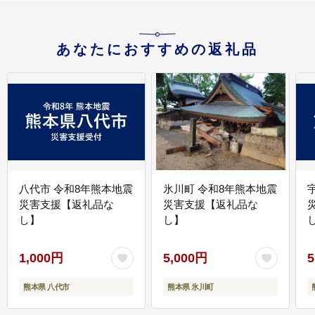
あなたにおすすめの返礼品
八代市 令和8年熊本地震
氷川町 令和8年熊本地震
災害支援【返礼品な
災害支援【返礼品な
し】
し】
し
1,000円
5,000円
5
熊本県 八代市
熊本県 氷川町