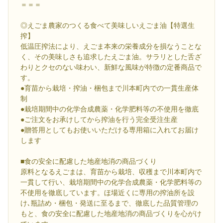
＝＝＝
◎えごま農家のつくる食べて美味しいえごま油【特選生
搾】
低温圧搾法により、えごま本来の栄養成分を損なうことな
く、その美味しさも追求したえごま油。サラリとした舌ざ
わりとクセのない味わい、新鮮な風味が特徴の定番商品で
す。
●育苗から栽培・搾油・梱包まで川本町内での一貫生産体
制
●栽培期間中の化学合成農薬・化学肥料等の不使用を徹底
●ご注文をお承けしてから搾油を行う完全受注生産
●贈答用としてもお使いいただける専用箱に入れてお届け
します
■食の安全に配慮した地産地消の商品づくり
原料となるえごまは、育苗から栽培、収穫まで川本町内で
一貫して行い、栽培期間中の化学合成農薬・化学肥料等の
不使用を徹底しています。ほ場近くに専用の搾油所を設
け､瓶詰め・梱包・発送に至るまで、徹底した品質管理の
もと、食の安全に配慮した地産地消の商品づくりを心がけ