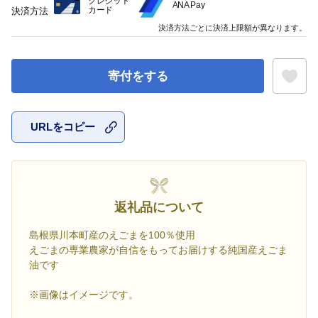
クレジット
ANA Pay
カード
決済方法
決済方法ごとに決済上限額が異なります。
寄付をする
URLをコピー
お気に入
返礼品について
島根県川本町産のえごまを100％使用
えごまの専業農家が自信をもってお届けする純国産えごま
油です
※画像はイメージです。