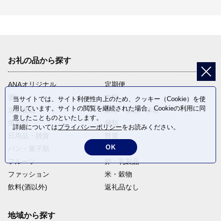
お礼の品から探す
ANAオリジナル
定期便
酒
肉類
当サイトでは、サイト利便性向上のため、クッキー（Cookie）を使
用しています。サイトの閲覧を継続された場合、Cookieの利用に同
加工食品
旅行・宿泊・体験
意したことものといたします。
魚介類
麺類
詳細については
プライバシーポリシー
をお読みください。
日用品・雑貨
野菜
OK
パン・菓子類
電化製品
フルーツ
卵・乳製品
ファッション
米・穀物
飲料(酒以外)
返礼品なし
地域から探す