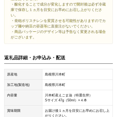
・酸化することで成分が変化しますので開封後は必ず冷蔵
庫で保存し１ヵ月を目安にお早めにお召し上がりくださ
い。
・発砲ポリスチレンを変質させる可能性がありますのでカ
ップ麺や納豆の容器等に直接注がないでください。
・商品パッケージのデザイン等は予告なく変更される場合
がございます。
返礼品詳細・お申込み・配送
原産地
島根県川本町
加工地(製造地)
島根県川本町
内容量
川本町産えごま油（特選生搾）
Sサイズ 47g（50ml）×４本
賞味期限
お届け後１ヵ月を目安にお早めにお召し上
がりください。