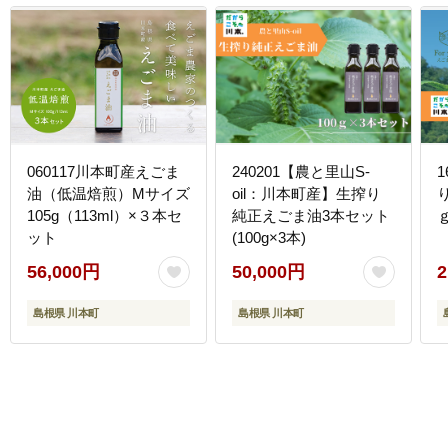
060117川本町産えごま
240201【農と里山S-
油（低温焙煎）Mサイズ
oil：川本町産】生搾り
105g（113ml）×３本セ
純正えごま油3本セット
ｇ
ット
(100g×3本)
56,000円
50,000円
2
島根県 川本町
島根県 川本町