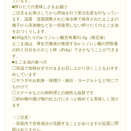
ています。
■搾りたての美味しさをお届け
ご注文をお承けしてから搾油を行う受注生産を行なってい
ます。温度・湿度調整された保冷庫で保存されたえごまの
種子から添加物などを一切使用しない搾りたてのえごま油
をおつくりします。
■100g当たりのα-リノレン酸含有量61.5g（推定値）
えごま油は、厚生労働省が推奨するα-リノレン酸の摂取量
の約１日分を小さじ１杯（約4g）でまかなうことができま
す。
■えごま油の食べ方
◯高温で加熱せずそのままお召し上がり頂くことをおすす
めしています
◯サラダやお刺身・味噌汁・納豆・ヨーグルトなど何にで
もかけて
◯ステーキなどの肉料理との相性も抜群です
◯炒め物や揚げ物の仕上げにさっと絡めても美味しく頂け
ます
〈ご注意〉
・容器内で含有成分が沈殿することがありますが品質に問
題はありません。