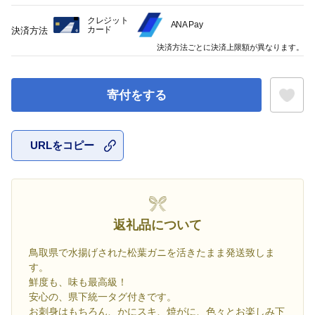
クレジット
ANA Pay
カード
決済方法
決済方法ごとに決済上限額が異なります。
寄付をする
URLをコピー
お気に入
返礼品について
鳥取県で水揚げされた松葉ガニを活きたまま発送致しま
す。
鮮度も、味も最高級！
安心の、県下統一タグ付きです。
お刺身はもちろん、かにスキ、焼がに、色々とお楽しみ下