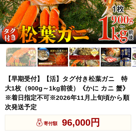
【早期受付】【活】タグ付き松葉ガニ 特
大1枚（900g～1kg前後）《かに カニ 蟹》
※着日指定不可※2026年11月上旬頃から順
次発送予定
96,000円
寄付額