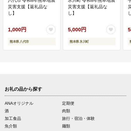
八代市 令和8年熊本地震
氷川町 令和8年熊本地震
災害支援【返礼品な
災害支援【返礼品な
し】
し】
し
1,000円
5,000円
5
熊本県 八代市
熊本県 氷川町
お礼の品から探す
ANAオリジナル
定期便
酒
肉類
加工食品
旅行・宿泊・体験
魚介類
麺類