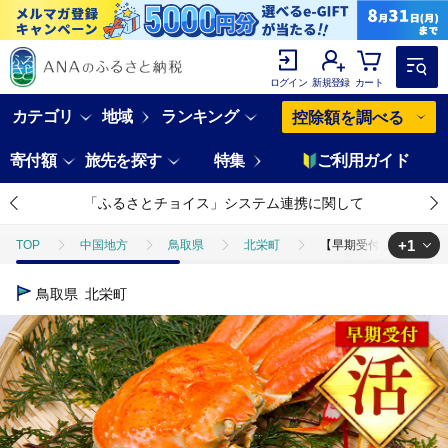
ログイン
新規登録
カート
カテゴリ
地域
ランキング
控除額を調べる
寄付額
旅先を探す
特集
ご利用ガイド
「ふるさとチョイス」システム連携に関して
+1
TOP
中国地方
鳥取県
北栄町
【早期受付】【活】タグ
TOP
魚介類
蟹
ほかの蟹
【早期受付】【活】タグ付き松
鳥取県
北栄町