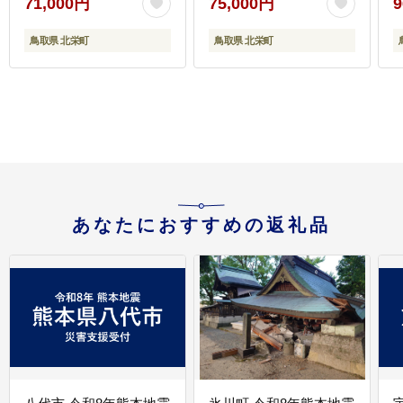
71,000円
75,000円
9
定不可
次発送予定
鳥取県 北栄町
鳥取県 北栄町
あなたにおすすめの返礼品