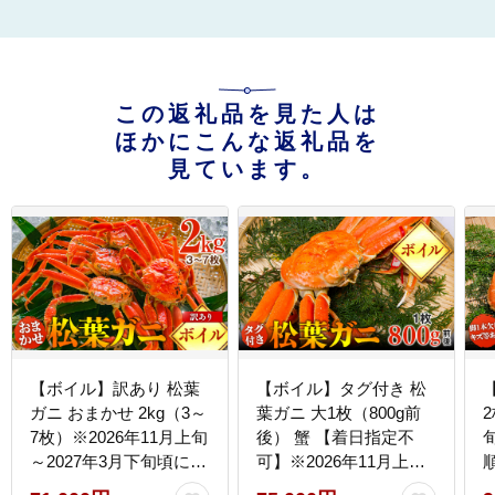
この返礼品を見た人は
ほかにこんな返礼品を
見ています。
【ボイル】訳あり 松葉
【ボイル】タグ付き 松
ガニ おまかせ 2kg（3～
葉ガニ 大1枚（800g前
2
7枚）※2026年11月上旬
後） 蟹 【着日指定不
～2027年3月下旬頃に順
可】※2026年11月上旬
次発送予定 蟹 ※着日指
～2027年3月下旬頃に順