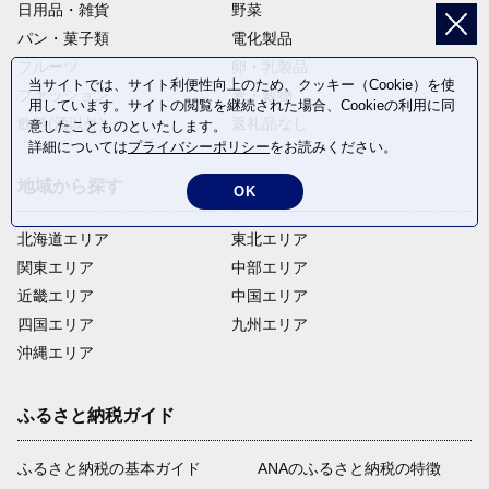
日用品・雑貨
野菜
パン・菓子類
電化製品
フルーツ
卵・乳製品
当サイトでは、サイト利便性向上のため、クッキー（Cookie）を使
ファッション
米・穀物
用しています。サイトの閲覧を継続された場合、Cookieの利用に同
飲料(酒以外)
返礼品なし
意したことものといたします。
詳細については
プライバシーポリシー
をお読みください。
地域から探す
OK
北海道エリア
東北エリア
関東エリア
中部エリア
近畿エリア
中国エリア
四国エリア
九州エリア
沖縄エリア
ふるさと納税ガイド
ふるさと納税の基本ガイド
ANAのふるさと納税の特徴