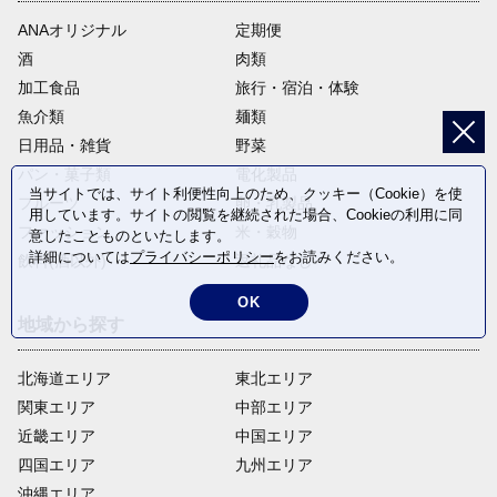
ANAオリジナル
定期便
酒
肉類
加工食品
旅行・宿泊・体験
魚介類
麺類
日用品・雑貨
野菜
パン・菓子類
電化製品
当サイトでは、サイト利便性向上のため、クッキー（Cookie）を使
フルーツ
卵・乳製品
用しています。サイトの閲覧を継続された場合、Cookieの利用に同
ファッション
米・穀物
意したことものといたします。
詳細については
プライバシーポリシー
をお読みください。
飲料(酒以外)
返礼品なし
OK
地域から探す
北海道エリア
東北エリア
関東エリア
中部エリア
近畿エリア
中国エリア
四国エリア
九州エリア
沖縄エリア