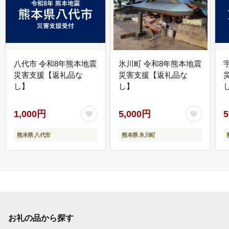
八代市 令和8年熊本地震
氷川町 令和8年熊本地震
災害支援【返礼品な
災害支援【返礼品な
し】
し】
し
1,000円
5,000円
5
熊本県 八代市
熊本県 氷川町
お礼の品から探す