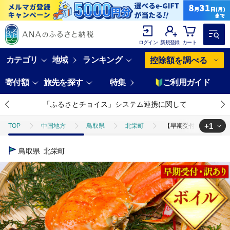
ログイン
新規登録
カート
カテゴリ
地域
ランキング
控除額を調べる
寄付額
旅先を探す
特集
ご利用ガイド
「ふるさとチョイス」システム連携に関して
+1
TOP
中国地方
鳥取県
北栄町
【早期受付】【ボイル】
TOP
魚介類
蟹
ほかの蟹
【早期受付】【ボイル】足1本
鳥取県
北栄町