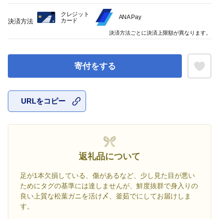
クレジット
ANA Pay
カード
決済方法
決済方法ごとに決済上限額が異なります。
寄付をする
URLをコピー
お気に入
返礼品について
足が1本欠損している、傷があるなど、少し見た目が悪い
ためにタグの基準には達しませんが、鮮度抜群で身入りの
良い上質な松葉ガニを活け〆、釜茹でにしてお届けしま
す。