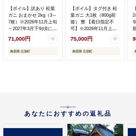
【ボイル】訳あり 松葉
【ボイル】タグ付き 松
ガニ おまかせ 2kg（3～
葉ガニ 大1枚（800g前
2
7枚）※2026年11月上旬
後） 蟹 【着日指定不
～2027年3月下旬頃に順
可】※2026年11月上旬
次発送予定 蟹 ※着日指
～2027年3月下旬頃に順
71,000円
75,000円
9
定不可
次発送予定
鳥取県 北栄町
鳥取県 北栄町
あなたにおすすめの返礼品