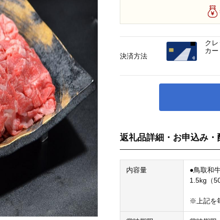
クレ
カー
決済方法
返礼品詳細・お申込み・
内容量
●鳥取和
1.5kg（5
※上記を