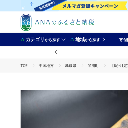
カテゴリ
地域
から探す
から探す
寄付
TOP
中国地方
鳥取県
琴浦町
【8か月定期
TOP
肉
牛肉
【8か月定期便】鳥取和牛切り落とし1.