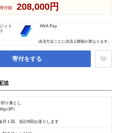
208,000円
寄付額
ジット
ANA Pay
ド
決済方法ごとに決済上限額が異なります。
寄付をする
配送
お気に入り登録
牛切り落とし
00g×3P）
毎月１回、合計8回お送りします