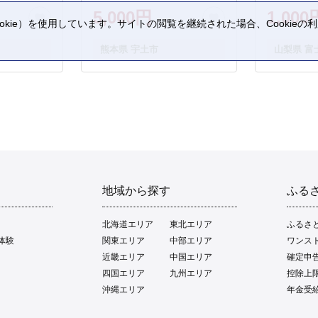
5,000円
1,000
kie）を使用しています。サイトの閲覧を継続された場合、Cookie
。
熊本県 宇土市
山梨県 富
地域から探す
ふる
北海道エリア
東北エリア
ふるさ
体験
関東エリア
中部エリア
ワンス
近畿エリア
中国エリア
確定申
四国エリア
九州エリア
控除上
沖縄エリア
年金受