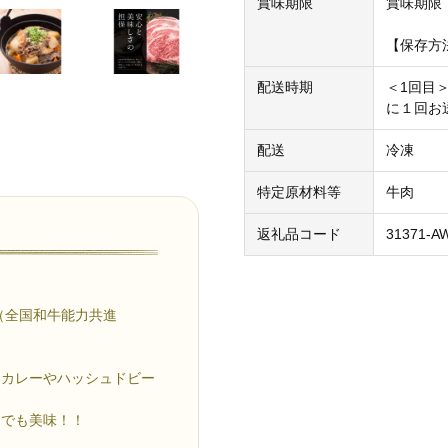
賞味期限
賞味期限
【保存方法
配送時期
＜1回目
に１回お
配送
冷凍
特定原材料等
牛肉
返礼品コード
31371-A
（全国和牛能力共進
、カレーやハッシュドビー
けでも美味！！