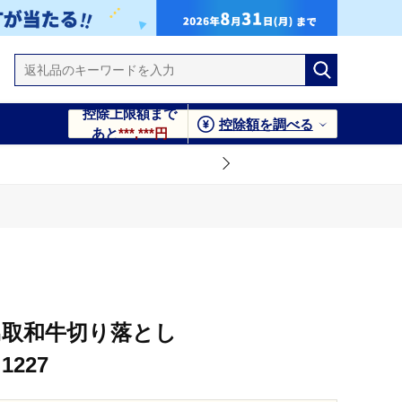
控除上限額まで
控除額を調べる
あと
***,***円
鳥取和牛切り落とし
1227