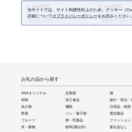
1,000円
5,000円
当サイトでは、サイト利便性向上のため、クッキー（Coo
詳細については
プライバシーポリシー
をお読みください
熊本県 八代市
熊本県 氷川町
お礼の品から探す
ANAオリジナル
定期便
酒
肉類
加工食品
旅行・宿泊・
魚介類
麺類
日用品・雑貨
野菜
パン・菓子類
電化製品
フルーツ
卵・乳製品
ファッション
米・穀物
飲料(酒以外)
返礼品なし