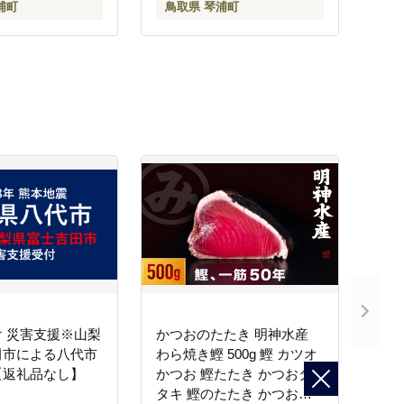
浦町
鳥取県 琴浦町
 災害支援※山梨
かつおのたたき 明神水産
田市による八代市
わら焼き鰹 500g 鰹 カツオ
【返礼品なし】
かつお 鰹たたき かつおタ
タキ 鰹のたたき かつおの