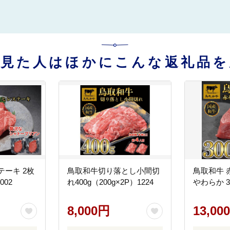
を見た人はほかにこんな返礼品を
テーキ 2枚
鳥取和牛切り落とし小間切
鳥取和牛 
002
れ400g（200g×2P）1224
やわらか 30
8,000円
13,00