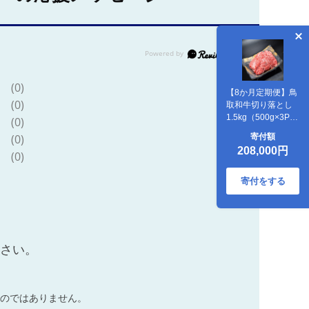
(0)
【8か月定期便】鳥
(0)
取和牛切り落とし
1.5kg（500g×3P）
(0)
1227
寄付額
(0)
208,000円
(0)
寄付をする
ださい。
のではありません。