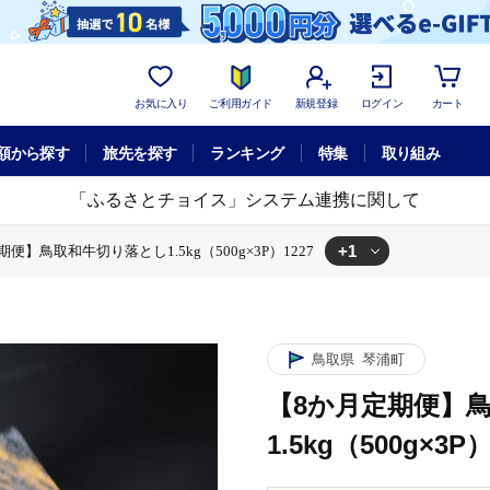
お気に入り
ご利用ガイド
新規登録
ログイン
カート
額から探す
旅先を探す
ランキング
特集
取り組み
「ふるさとチョイス」システム連携に関して
+1
便】鳥取和牛切り落とし1.5kg（500g×3P）1227
5kg（500g×3P）1227
鳥取県
琴浦町
【8か月定期便】
1.5kg（500g×3P）