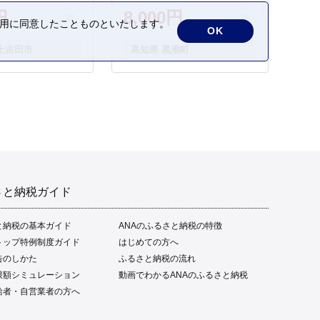
タタキ 藁焼き わら焼き 魚
円
8,000円
さかな 海鮮 刺身 お刺身 冷
の利用に同意したことものといたします。
OK
凍 ご家庭用 グルメ 特産品
士吉田市
高知県 黒潮町
ご当地 本場 高知 黒潮町 ギ
フト 贈答品 人気 返礼品 ふ
るさと納税 魚介類 高知県
産 土佐名物 高知県 高評価
食卓 ご飯のお供 父の日 ギ
フト プレゼント[1669]
さと納税ガイド
と納税の基本ガイド
ANAのふるさと納税の特徴
トップ特例制度ガイド
はじめての方へ
告のしかた
ふるさと納税の流れ
限額シミュレーション
動画でわかるANAのふるさと納税
給者・自営業者の方へ