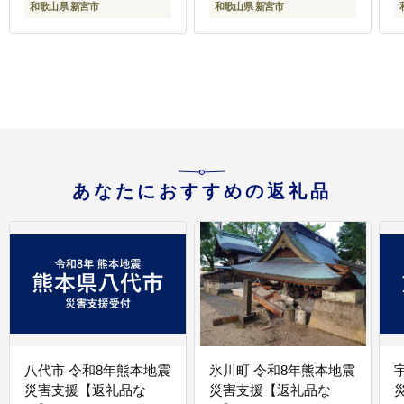
和歌山県 新宮市
和歌山県 新宮市
心 人気 大容量 小分け
ごはんのお供 ふっくら
やわらかい 美味しい 焼
き魚 骨なし
【nss505C】
あなたにおすすめの返礼品
八代市 令和8年熊本地震
氷川町 令和8年熊本地震
災害支援【返礼品な
災害支援【返礼品な