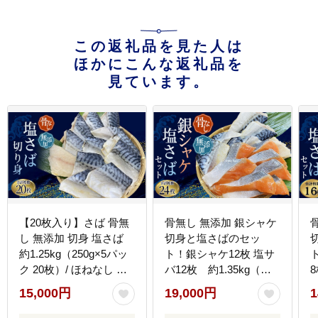
この返礼品を見た人は
ほかにこんな返礼品を
見ています。
【20枚入り】さば 骨無
骨無し 無添加 銀シャケ
し 無添加 切身 塩さば
切身と塩さばのセッ
約1.25kg（250g×5パッ
ト！銀シャケ12枚 塩サ
ク 20枚）/ ほねなし 骨
バ12枚 約1.35kg（計
なし サバ 鯖
24枚） / サケ 鮭 シャケ
/
15,000円
19,000円
1
【nss501C】
サバ さば 鯖 冷凍 おか
ず 魚 お魚 魚介 海鮮 安