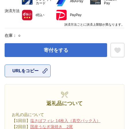
ANA Pay
カード
Pay
決済方法
d払い
PayPay
決済方法ごとに決済上限額が異なります。
在庫：
○
寄付をする
URLをコピー
お気に入
返礼品について
お礼の品について
【1回目】
塩さばフィレ 14枚入（真空パック入）
【2回目】
国産うなぎ蒲焼き 2尾