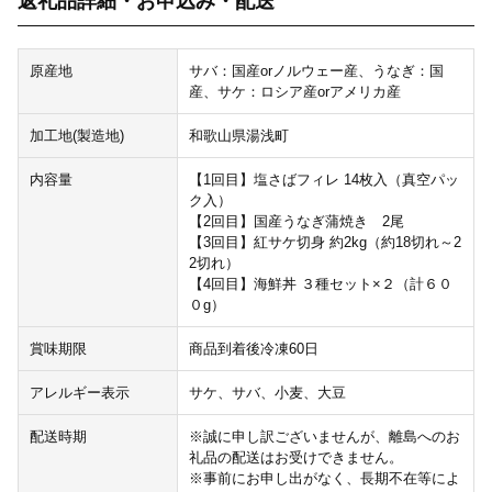
返礼品詳細・お申込み・配送
原産地
サバ：国産orノルウェー産、うなぎ：国
産、サケ：ロシア産orアメリカ産
加工地(製造地)
和歌山県湯浅町
内容量
【1回目】塩さばフィレ 14枚入（真空パッ
ク入）
【2回目】国産うなぎ蒲焼き 2尾
【3回目】紅サケ切身 約2kg（約18切れ～2
2切れ）
【4回目】海鮮丼 ３種セット×２（計６０
０g）
賞味期限
商品到着後冷凍60日
アレルギー表示
サケ、サバ、小麦、大豆
配送時期
※誠に申し訳ございませんが、離島へのお
礼品の配送はお受けできません。
※事前にお申し出がなく、長期不在等によ