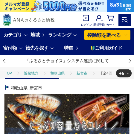
ログイン
新規登録
カート
カテゴリ
地域
ランキング
控除額を調べる
寄付額
旅先を探す
特集
ご利用ガイド
「ふるさとチョイス」システム連携に関して
+5
TOP
近畿地方
和歌山県
新宮市
【全4回】家族みんな
TOP
魚介類
【全4回】家族みんなで楽しめる＼たっぷり容量ならコ
和歌山県
新宮市
TOP
魚介類
干物
ほかの干物
【全4回】家族みんなで
TOP
魚介類
うなぎ
【全4回】家族みんなで楽しめる＼たっぷ
TOP
定期便
【全4回】家族みんなで楽しめる＼たっぷり容量ならコ
TOP
定期便
魚(定期便)
【全4回】家族みんなで楽しめる＼た