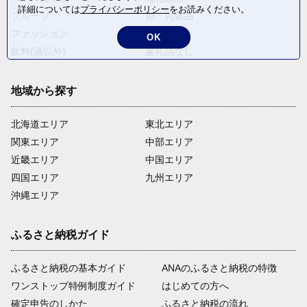
詳細については
プライバシーポリシー
をお読みください。
フルーツ
卵・乳製品
ファッション
米・穀物
OK
飲料(酒以外)
返礼品なし
地域から探す
北海道エリア
東北エリア
関東エリア
中部エリア
近畿エリア
中国エリア
四国エリア
九州エリア
沖縄エリア
ふるさと納税ガイド
ふるさと納税の基本ガイド
ANAのふるさと納税の特徴
ワンストップ特例制度ガイド
はじめての方へ
確定申告のしかた
ふるさと納税の流れ