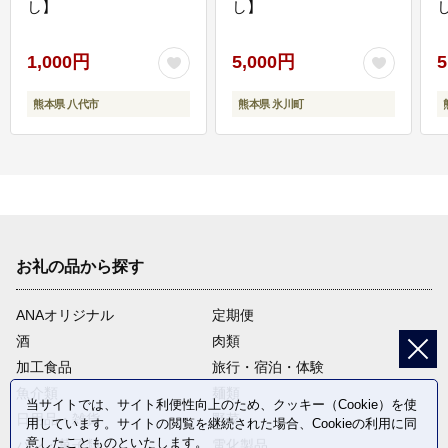
し】
し】
し
1,000円
5,000円
5
熊本県 八代市
熊本県 氷川町
お礼の品から探す
ANAオリジナル
定期便
酒
肉類
加工食品
旅行・宿泊・体験
魚介類
麺類
当サイトでは、サイト利便性向上のため、クッキー（Cookie）を使
日用品・雑貨
野菜
用しています。サイトの閲覧を継続された場合、Cookieの利用に同
意したことものといたします。
パン・菓子類
電化製品