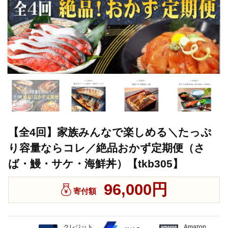
【全4回】家族みんなで楽しめる＼たっぷ
り容量ならコレ／絶品おかず定期便（さ
ば・鰻・サケ・海鮮丼）【tkb305】
96,000円
寄付額
クレジット
Amazon