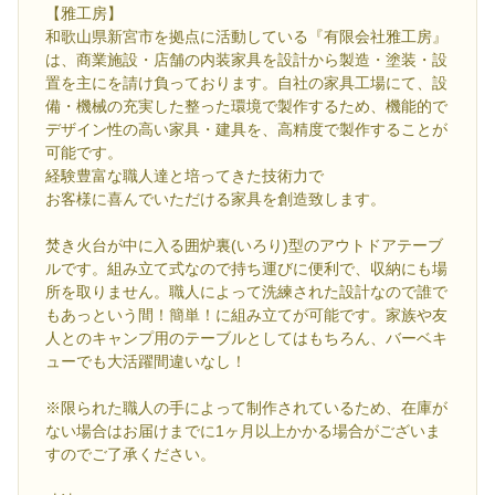
【雅工房】
和歌山県新宮市を拠点に活動している『有限会社雅工房』
は、商業施設・店舗の内装家具を設計から製造・塗装・設
置を主にを請け負っております。自社の家具工場にて、設
備・機械の充実した整った環境で製作するため、機能的で
デザイン性の高い家具・建具を、高精度で製作することが
可能です。
経験豊富な職人達と培ってきた技術力で
お客様に喜んでいただける家具を創造致します。
焚き火台が中に入る囲炉裏(いろり)型のアウトドアテーブ
ルです。組み立て式なので持ち運びに便利で、収納にも場
所を取りません。職人によって洗練された設計なので誰で
もあっという間！簡単！に組み立てが可能です。家族や友
人とのキャンプ用のテーブルとしてはもちろん、バーベキ
ューでも大活躍間違いなし！
※限られた職人の手によって制作されているため、在庫が
ない場合はお届けまでに1ヶ月以上かかる場合がございま
すのでご了承ください。