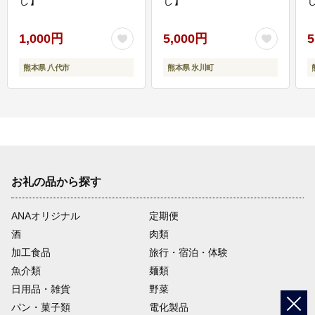
し】
し】
し
1,000円
5,000円
5
熊本県 八代市
熊本県 氷川町
お礼の品から探す
ANAオリジナル
定期便
酒
肉類
加工食品
旅行・宿泊・体験
魚介類
麺類
日用品・雑貨
野菜
パン・菓子類
電化製品