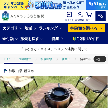
ログイン
新規登録
カート
カテゴリ
地域
ランキング
控除額を調べる
寄付額
旅先を探す
特集
ご利用ガイド
「ふるさとチョイス」システム連携に関して
+1
TOP
近畿地方
和歌山県
新宮市
熟練の職人が作る キャ
TOP
日用品・雑貨
家具
熟練の職人が作る キャンプ・バーベキ
和歌山県
新宮市