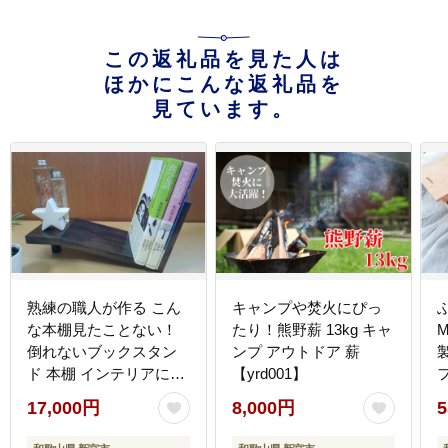
この返礼品を見た人は
ほかにこんな返礼品を
見ています。
熟練の職人が作る こん
キャンプや焚火にぴっ
な本棚見たことない！
たり！熊野薪 13kg キャ
M
倒れないブックスタン
ンプ アウトドア 薪
ド 本棚 インテリアにも
【yrd001】
【myv002A】
17,000円
8,000円
5