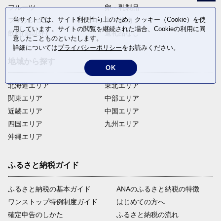
フルーツ
卵・乳製品
当サイトでは、サイト利便性向上のため、クッキー（Cookie）を使
ファッション
米・穀物
用しています。サイトの閲覧を継続された場合、Cookieの利用に同
飲料(酒以外)
返礼品なし
意したことものといたします。
詳細については
プライバシーポリシー
をお読みください。
地域から探す
OK
北海道エリア
東北エリア
関東エリア
中部エリア
近畿エリア
中国エリア
四国エリア
九州エリア
沖縄エリア
ふるさと納税ガイド
ふるさと納税の基本ガイド
ANAのふるさと納税の特徴
ワンストップ特例制度ガイド
はじめての方へ
確定申告のしかた
ふるさと納税の流れ