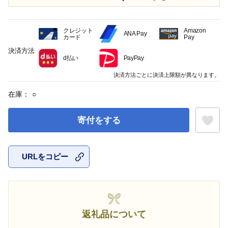
クレジット
Amazon
ANA Pay
カード
Pay
決済方法
d払い
PayPay
決済方法ごとに決済上限額が異なります。
在庫：
○
寄付をする
URLをコピー
お気に入
返礼品について