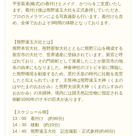
平安装束(略式)の着付けとメイク、かつらをご支度いたし
ます。着付け後は熊野速玉大社を正式参拝していただき、
プロのカメラマンによる写真撮影も行います。着付けも含
め、全体でおおよそ3時間の体験となっております。
【熊野速玉大社とは】
熊野本宮大社、熊野那智大社とともに熊野三山を構成する
新宮市の大社で、世界遺産に登録されています。新宮と呼
ばれており、その門前町として発展したことが新宮市の地
名の由来にもなりました。神倉神社のゴトビキ岩に降臨し
た熊野権現を勧進するため、景行天皇の時代に社殿を造営
したと伝えられています。主祭神は熊野速玉大神（くまの
はやたまのおおかみ）と熊野夫須美大神（くまのふすみの
おおかみ）の夫婦神。境内には国天然記念物に指定される
樹齢1000年のナギの巨木があります。
【スケジュール例】
13：00 着付け (約90分)
14：30 移動 (約10分)
14：40 熊野速玉大社 記念撮影・正式参拝(約40分)