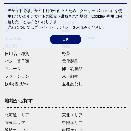
お礼の品から探す
当サイトでは、サイト利便性向上のため、クッキー（Cookie）を使
用しています。サイトの閲覧を継続された場合、Cookieの利用に同
意したことものといたします。
ANAオリジナル
定期便
詳細については
プライバシーポリシー
をお読みください。
酒
肉類
加工食品
旅行・宿泊・体験
OK
魚介類
麺類
日用品・雑貨
野菜
パン・菓子類
電化製品
フルーツ
卵・乳製品
ファッション
米・穀物
飲料(酒以外)
返礼品なし
地域から探す
北海道エリア
東北エリア
関東エリア
中部エリア
近畿エリア
中国エリア