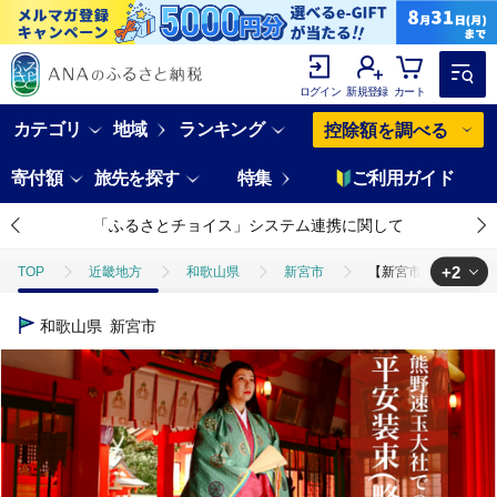
ログイン
新規登録
カート
カテゴリ
地域
ランキング
控除額を調べる
寄付額
旅先を探す
特集
ご利用ガイド
「ふるさとチョイス」システム連携に関して
+2
TOP
近畿地方
和歌山県
新宮市
【新宮市ふるさと納税
TOP
旅行・宿泊・体験
【新宮市ふるさと納税】世界遺産 熊野速玉大
和歌山県
新宮市
TOP
旅行・宿泊・体験
体験チケット
その他体験チケット