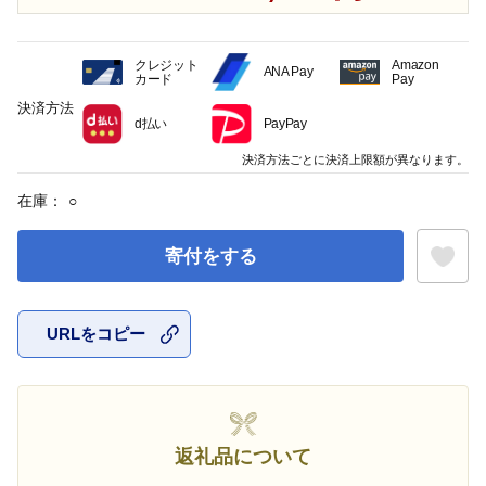
クレジット
Amazon
ANA Pay
カード
Pay
決済方法
d払い
PayPay
決済方法ごとに決済上限額が異なります。
在庫：
○
寄付をする
URLをコピー
お気に入
返礼品について