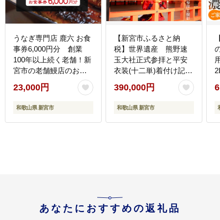
うなぎ専門店 鹿六 お食
【新宮市ふるさと納
事券6,000円分 創業
税】世界遺産 熊野速
100年以上続く老舗！新
玉大社正式参拝と平安
宮市の老舗鰻店のお食
衣装(十二単)着付け記念
2
事チケットです。
写真のセットプラン
【
23,000円
390,000円
6
【skr005】
（萩原きもの総合学
院）/着物 神社 新宮 和
和歌山県 新宮市
和歌山県 新宮市
歌山 着付け 女性衣装 レ
ンタル【hgh002A】
あなたにおすすめの返礼品