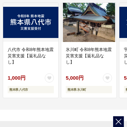
八代市 令和8年熊本地震
氷川町 令和8年熊本地震
災害支援【返礼品な
災害支援【返礼品な
し】
し】
し
1,000円
5,000円
5
熊本県 八代市
熊本県 氷川町