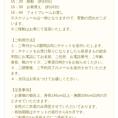
15：20 移動 (約10分)
15：30 お着替え (約10分)
15：40 フォトフレームお渡し
※スケジュールは一例となりますので、変動の恐れがござ
います。
※ご移動はお車にて送迎いたします。
【ご利用方法】
１．ご寄付から2週間以内にチケットを送付いたします。
２．チケットをお受け取りになりましたら萩原きもの総合
学院にお電話にてお名前、ご住所、お電話番号、ご年齢、
身長、靴のサイズ、ご希望日時3つをお知らせください。
３．ご調整後、ご予約完了のメールを送付させていただき
ます。
４．当日はお気をつけてお越しください。
【注意事項】
・お着物の都合上、身長145cm以上・胸囲100cm以内の方
とさせていただきます。
・女性のご衣裳のみ用意させていただいております。
・有効期限はチケットの発行から6カ月です。
・ご利用の1か月前までにご予約下さい。