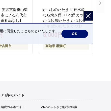
 災害支援※山梨
かつおのたたき 明神水産
田市による八代市
わら焼き鰹 500g 鰹 カツオ
【返礼品なし】
かつお 鰹たたき かつおタ
タキ 鰹のたたき かつおの
の利用に同意したことものといたします。
タタキ 藁焼き わら焼き 魚
円
8,000円
OK
さかな 海鮮 刺身 お刺身 冷
凍 ご家庭用 グルメ 特産品
士吉田市
高知県 黒潮町
ご当地 本場 高知 黒潮町 ギ
フト 贈答品 人気 返礼品 ふ
るさと納税 魚介類 高知県
産 土佐名物 高知県 高評価
食卓 ご飯のお供 父の日 ギ
フト プレゼント[1669]
さと納税ガイド
と納税の基本ガイド
ANAのふるさと納税の特徴