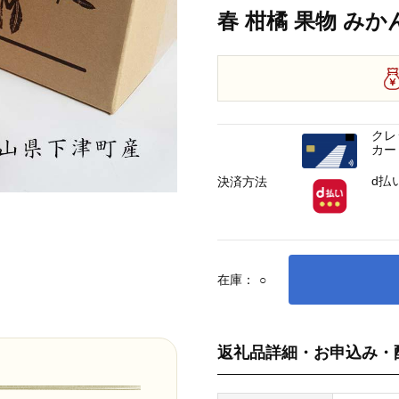
春 柑橘 果物 みか
クレ
カー
d払
決済方法
在庫：
○
返礼品詳細・お申込み・