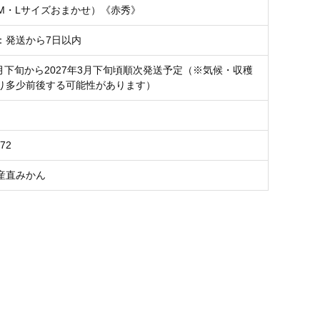
・M・Lサイズおまかせ）《赤秀》
：発送から7日以内
2月下旬から2027年3月下旬頃順次発送予定（※気候・収穫
り多少前後する可能性があります）
T72
産直みかん