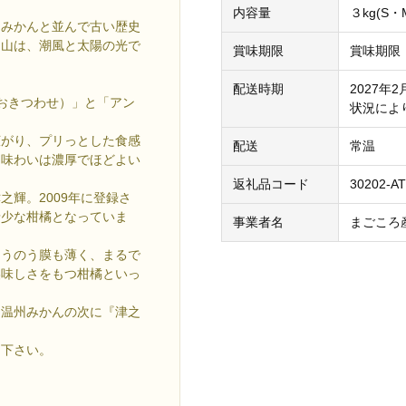
内容量
３kg(S
田みかんと並んで古い歴史
ん山は、潮風と太陽の光で
賞味期限
賞味期限
配送時期
2027年
おきつわせ）」と「アン
状況によ
広がり、プリっとした食感
配送
常温
、味わいは濃厚でほどよい
返礼品コード
30202-A
輝。2009年に登録さ
希少な柑橘となっていま
事業者名
まごころ
ょうのう膜も薄く、まるで
美味しさをもつ柑橘といっ
、温州みかんの次に『津之
し下さい。