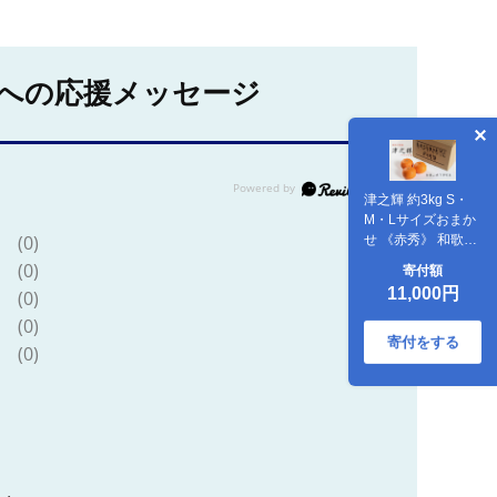
への応援メッセージ
津之輝 約3kg S・
M・Lサイズおまか
(0)
せ 《赤秀》 和歌山
県産 農園直送 まご
(0)
寄付額
ころ産直みかん
11,000円
(0)
【北海道・沖縄
県・一部離島 配送
(0)
不可】 つのかがや
寄付をする
(0)
き 津の輝き 春 柑橘
果物 みかん オレン
ジ【Mg6】