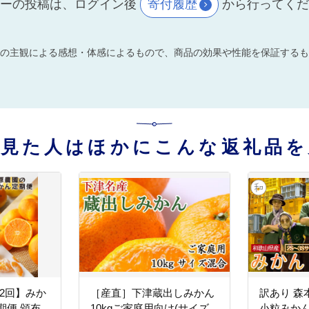
ーの投稿は、ログイン後
寄付履歴
から行ってく
の主観による感想・体感によるもので、商品の効果や性能を保証するも
を見た人はほかにこんな返礼品を
2回】みか
［産直］下津蔵出しみかん
訳あり 森
期便 頒布
10kgご家庭用向け(サイズ
小粒みかん