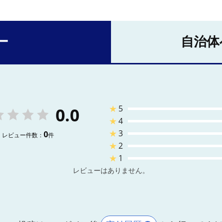
ー
自治体
★
5
0.0
★
4
★
3
0
レビュー件数：
件
★
2
★
1
レビューはありません。