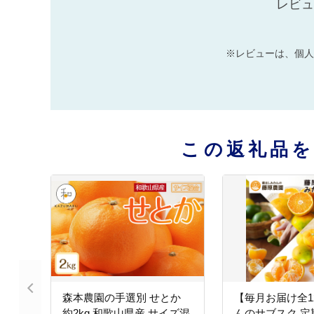
レビュ
※レビューは、個人
この返礼品
森本農園の手選別 せとか
【毎月お届け全1
約2kg 和歌山県産 サイズ混
んのサブスク 定