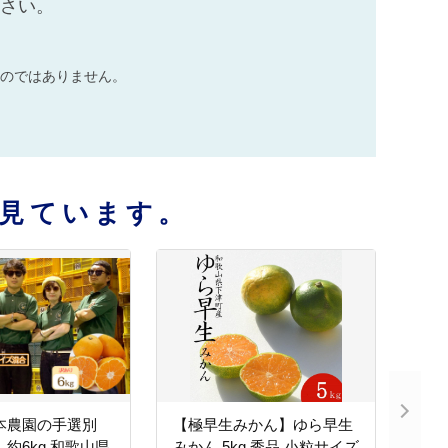
ださい。
のではありません。
見ています。
本農園の手選別
【極早生みかん】ゆら早生
 約6kg 和歌山県
みかん 5kg 秀品 小粒サイズ