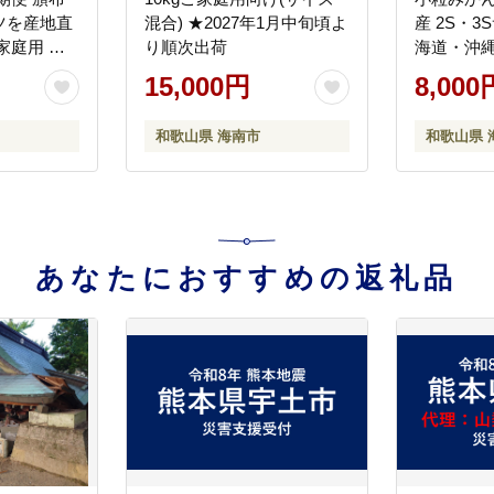
ツを産地直
混合) ★2027年1月中旬頃よ
産 2S・3
家庭用 和
り順次出荷
海道・沖
【毎月お届
可］［20
15,000円
8,000
順次発送］
和歌山県 海南市
和歌山県 
あなたにおすすめの返礼品