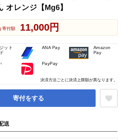
ん オレンジ【Mg6】
11,000円
寄付額
ジット
ANA Pay
Amazon
ド
Pay
い
PayPay
決済方法ごとに決済上限額が異なります。
寄付をする
配送
お気に入り登録