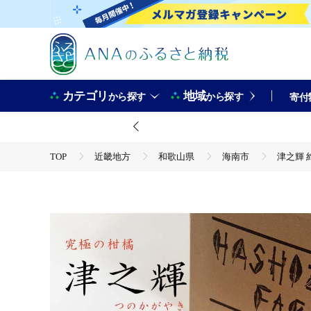
カテゴリ
地域
から探す
から探す
寄付
TOP
近畿地方
和歌山県
海南市
津之輝 
TOP
フルーツ
みかん・かんきつ類
津之輝 約3kg S・M・Lサイズおまかせ 《赤秀》 和歌山県産 