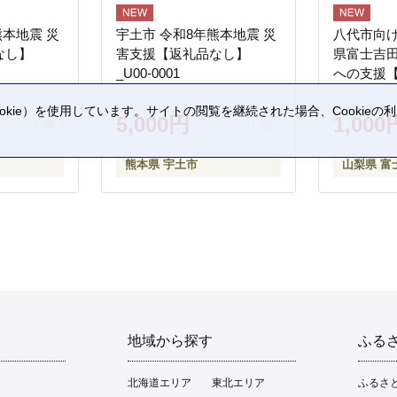
熊本地震 災
宇土市 令和8年熊本地震 災
八代市向け
なし】
害支援【返礼品なし】
県富士吉
_U00-0001
への支援
kie）を使用しています。サイトの閲覧を継続された場合、Cookie
5,000円
1,000
。
熊本県 宇土市
山梨県 富
地域から探す
ふる
北海道エリア
東北エリア
ふるさ