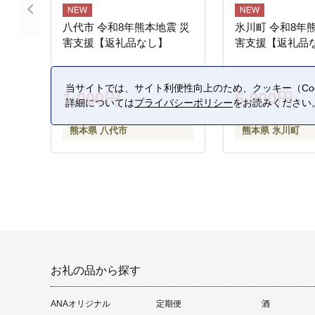
八代市 令和8年熊本地震 災
氷川町 令和8年
害支援【返礼品なし】
害支援【返礼品
当サイトでは、サイト利便性向上のため、クッキー（Coo
1,000円
5,000円
詳細については
プライバシーポリシー
をお読みください
熊本県 八代市
熊本県 氷川町
お礼の品から探す
ANAオリジナル
定期便
酒