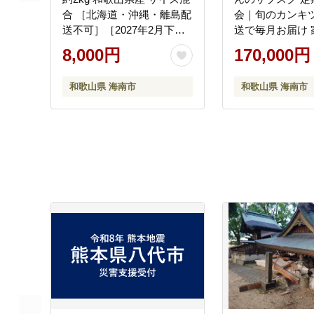
合 ［北海道・沖縄・離島配
会｜旬のカンキ
送不可］［2027年2月下旬
送で毎月お届け 
から順次発送予定］
歌山県 海南市 
8,000円
170,000円
［RN129］
け全12回】
和歌山県 海南市
和歌山県 海南市