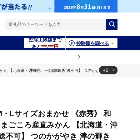
控除上限額まで
控除額を調べる
あと
***,***円
+1
みかん 【北海道・沖縄県・一部離島 配送不可】 つのかがやき 津の輝き 春 柑橘 
 津の輝き 春 柑橘 果物 みかん オレンジ【Mg6】
・M・Lサイズおまかせ 《赤秀》 和
 まごころ産直みかん 【北海道・沖
送不可】 つのかがやき 津の輝き