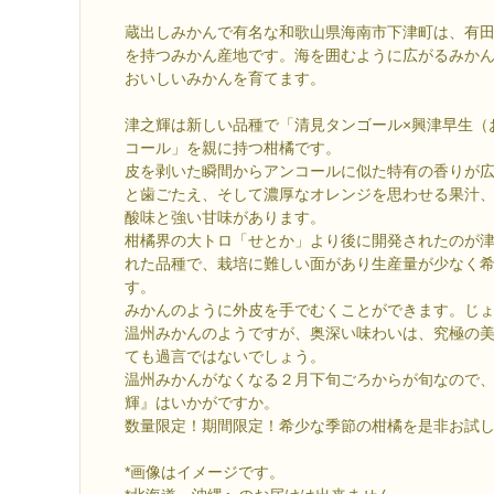
蔵出しみかんで有名な和歌山県海南市下津町は、有
を持つみかん産地です。海を囲むように広がるみか
おいしいみかんを育てます。
津之輝は新しい品種で「清見タンゴール×興津早生（
コール」を親に持つ柑橘です。
皮を剥いた瞬間からアンコールに似た特有の香りが
と歯ごたえ、そして濃厚なオレンジを思わせる果汁
酸味と強い甘味があります。
柑橘界の大トロ「せとか」より後に開発されたのが津之
れた品種で、栽培に難しい面があり生産量が少なく
す。
みかんのように外皮を手でむくことができます。じ
温州みかんのようですが、奥深い味わいは、究極の
ても過言ではないでしょう。
温州みかんがなくなる２月下旬ごろからが旬なので
輝』はいかがですか。
数量限定！期間限定！希少な季節の柑橘を是非お試
*画像はイメージです。