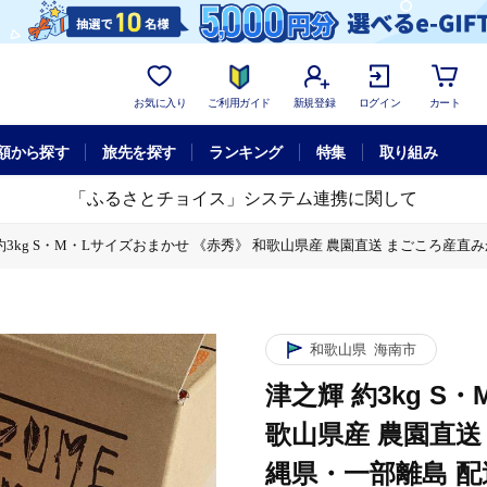
お気に入り
ご利用ガイド
新規登録
ログイン
カート
額から探す
旅先を探す
ランキング
特集
取り組み
「ふるさとチョイス」システム連携に関して
約3kg S・M・Lサイズおまかせ 《赤秀》 和歌山県産 農園直送 まごころ産直
農園直送 まごころ産直みかん 【北海道・沖縄県・一部離島 配送不可】 つのかがやき
和歌山県
海南市
津之輝 約3kg S
歌山県産 農園直送
縄県・一部離島 配