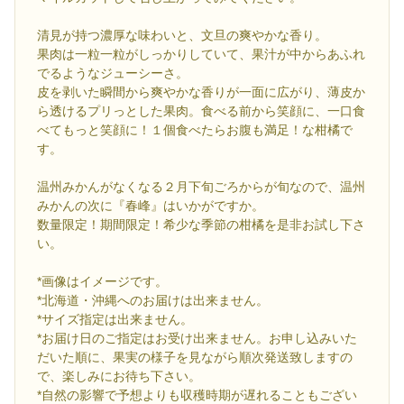
清見が持つ濃厚な味わいと、文旦の爽やかな香り。
果肉は一粒一粒がしっかりしていて、果汁が中からあふれ
でるようなジューシーさ。
皮を剥いた瞬間から爽やかな香りが一面に広がり、薄皮か
ら透けるプリっとした果肉。食べる前から笑顔に、一口食
べてもっと笑顔に！１個食べたらお腹も満足！な柑橘で
す。
温州みかんがなくなる２月下旬ごろからが旬なので、温州
みかんの次に『春峰』はいかがですか。
数量限定！期間限定！希少な季節の柑橘を是非お試し下さ
い。
*画像はイメージです。
*北海道・沖縄へのお届けは出来ません。
*サイズ指定は出来ません。
*お届け日のご指定はお受け出来ません。お申し込みいた
だいた順に、果実の様子を見ながら順次発送致しますの
で、楽しみにお待ち下さい。
*自然の影響で予想よりも収穫時期が遅れることもござい