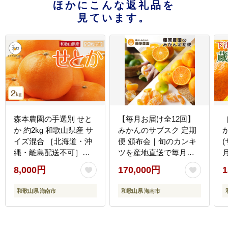
ほかにこんな返礼品を
見ています。
森本農園の手選別 せと
【毎月お届け全12回】
か 約2kg 和歌山県産 サ
みかんのサブスク 定期
イズ混合 ［北海道・沖
便 頒布会｜旬のカンキ
(
縄・離島配送不可］
ツを産地直送で毎月お
［2027年2月下旬から順
届け 家庭用 和歌山県 海
8,000円
170,000円
1
次発送予定］
南市 【毎月お届け全12
［RN129］
回】
和歌山県 海南市
和歌山県 海南市