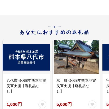
あなたにおすすめの返礼品
八代市 令和8年熊本地震
氷川町 令和8年熊本地震
災害支援【返礼品な
災害支援【返礼品な
し】
し】
し
1,000円
5,000円
5