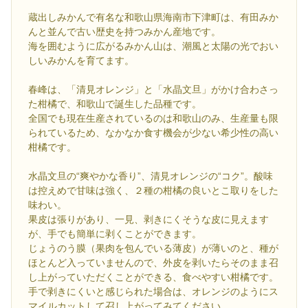
蔵出しみかんで有名な和歌山県海南市下津町は、有田みか
んと並んで古い歴史を持つみかん産地です。
海を囲むように広がるみかん山は、潮風と太陽の光でおい
しいみかんを育てます。
春峰は、「清見オレンジ」と「水晶文旦」がかけ合わさっ
た柑橘で、和歌山で誕生した品種です。
全国でも現在生産されているのは和歌山のみ、生産量も限
られているため、なかなか食す機会が少ない希少性の高い
柑橘です。
水晶文旦の“爽やかな香り”、清見オレンジの“コク”。酸味
は控えめで甘味は強く、２種の柑橘の良いとこ取りをした
味わい。
果皮は張りがあり、一見、剥きにくそうな皮に見えます
が、手でも簡単に剥くことができます。
じょうのう膜（果肉を包んでいる薄皮）が薄いのと、種が
ほとんど入っていませんので、外皮を剥いたらそのまま召
し上がっていただくことができる、食べやすい柑橘です。
手で剥きにくいと感じられた場合は、オレンジのようにス
マイルカットして召し上がってみてください。