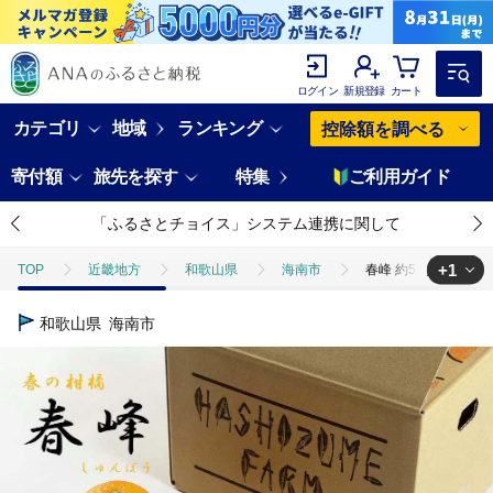
ログイン
新規登録
カート
カテゴリ
地域
ランキング
控除額を調べる
寄付額
旅先を探す
特集
ご利用ガイド
「ふるさとチョイス」システム連携に関して
+1
TOP
近畿地方
和歌山県
海南市
春峰 約5kg L・2
TOP
フルーツ
みかん・かんきつ類
春峰 約5kg L・2L・
和歌山県
海南市