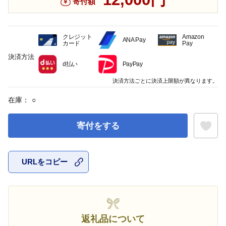
寄付額
クレジット
Amazon
ANA Pay
カード
Pay
決済方法
d払い
PayPay
決済方法ごとに決済上限額が異なります。
在庫：
○
寄付をする
URLをコピー
お気に入
返礼品について