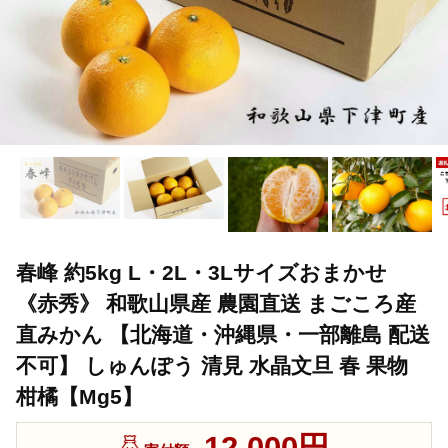
春峰 約5kg L・2L・3Lサイズおまかせ
《赤秀》 和歌山県産 農園直送 まごころ産
直みかん 【北海道・沖縄県・一部離島 配送
不可】 しゅんぽう 清見 水晶文旦 春 果物
柑橘【Mg5】
12,000円