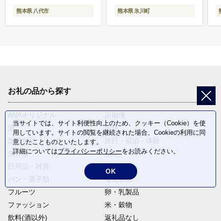
熊本県 八代市
熊本県 氷川町
お礼の品から探す
ANAオリジナル
定期便
当サイトでは、サイト利便性向上のため、クッキー（Cookie）を使
酒
肉類
用しています。サイトの閲覧を継続された場合、Cookieの利用に同
加工食品
旅行・宿泊・体験
意したことものといたします。
詳細については
プライバシーポリシー
をお読みください。
魚介類
麺類
日用品・雑貨
野菜
OK
パン・菓子類
電化製品
フルーツ
卵・乳製品
ファッション
米・穀物
飲料(酒以外)
返礼品なし