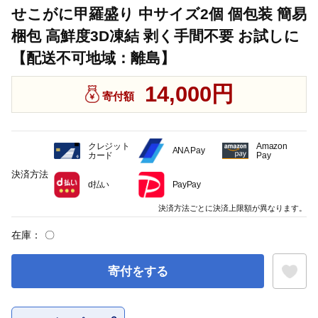
せこがに甲羅盛り 中サイズ2個 個包装 簡易
梱包 高鮮度3D凍結 剥く手間不要 お試しに
【配送不可地域：離島】
14,000円
寄付額
クレジット
Amazon
ANA Pay
カード
Pay
決済方法
d払い
PayPay
決済方法ごとに決済上限額が異なります。
在庫：
〇
寄付をする