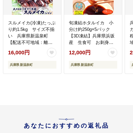
スルメイカ(冷凍)たっぷ
旬凍結ホタルイカ 小
り約1.5kg サイズ不揃
分け約250g×5パック
カ
い 兵庫県新温泉町
【3D凍結】兵庫県浜坂
【配送不可地域：離
産 生食可 お刺身
島】
しゃぶしゃぶに【配送
16,000円
12,000円
2
不可地域：離島】
兵庫県 新温泉町
兵庫県 新温泉町
あなたにおすすめの返礼品