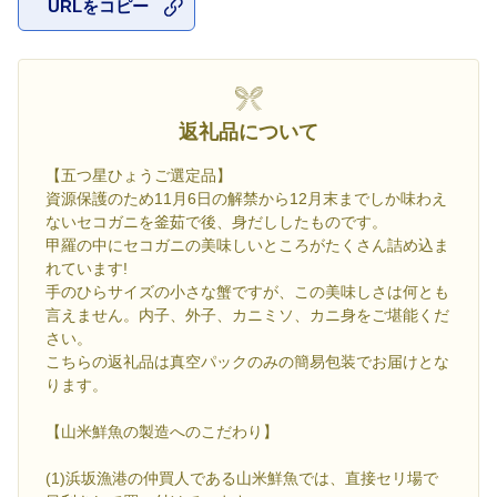
URLをコピー
お気に入
返礼品について
【五つ星ひょうご選定品】
資源保護のため11月6日の解禁から12月末までしか味わえ
ないセコガニを釜茹で後、身だししたものです。
甲羅の中にセコガニの美味しいところがたくさん詰め込ま
れています!
手のひらサイズの小さな蟹ですが、この美味しさは何とも
言えません。内子、外子、カニミソ、カニ身をご堪能くだ
さい。
こちらの返礼品は真空パックのみの簡易包装でお届けとな
ります。
【山米鮮魚の製造へのこだわり】
(1)浜坂漁港の仲買人である山米鮮魚では、直接セリ場で