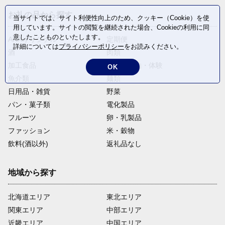
お礼の品から探す
当サイトでは、サイト利便性向上のため、クッキー（Cookie）を使
用しています。サイトの閲覧を継続された場合、Cookieの利用に同
意したことものといたします。
ANAオリジナル
定期便
詳細については
プライバシーポリシー
をお読みください。
酒
肉類
加工食品
旅行・宿泊・体験
OK
魚介類
麺類
日用品・雑貨
野菜
パン・菓子類
電化製品
フルーツ
卵・乳製品
ファッション
米・穀物
飲料(酒以外)
返礼品なし
地域から探す
北海道エリア
東北エリア
関東エリア
中部エリア
近畿エリア
中国エリア