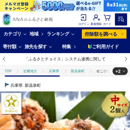
ログイン
新規登録
カート
カテゴリ
地域
ランキング
控除額を調べる
寄付額
旅先を探す
特集
ご利用ガイド
「ふるさとチョイス」システム連携に関して
+2
TOP
近畿地方
兵庫県
新温泉町
せこがに甲羅盛り 中
TOP
魚介類
せこがに甲羅盛り 中サイズ2個 個包装 簡易梱包 高鮮
兵庫県
新温泉町
TOP
魚介類
蟹
ほかの蟹
せこがに甲羅盛り 中サイズ2