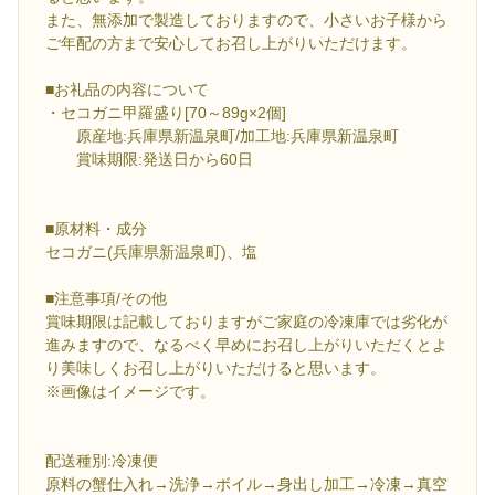
また、無添加で製造しておりますので、小さいお子様から
ご年配の方まで安心してお召し上がりいただけます。
■お礼品の内容について
・セコガニ甲羅盛り[70～89g×2個]
原産地:兵庫県新温泉町/加工地:兵庫県新温泉町
賞味期限:発送日から60日
■原材料・成分
セコガニ(兵庫県新温泉町)、塩
■注意事項/その他
賞味期限は記載しておりますがご家庭の冷凍庫では劣化が
進みますので、なるべく早めにお召し上がりいただくとよ
り美味しくお召し上がりいただけると思います。
※画像はイメージです。
配送種別:冷凍便
原料の蟹仕入れ→洗浄→ボイル→身出し加工→冷凍→真空