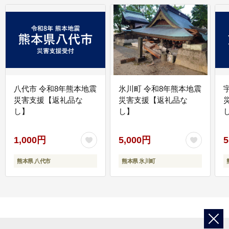
八代市 令和8年熊本地震
氷川町 令和8年熊本地震
災害支援【返礼品な
災害支援【返礼品な
し】
し】
し
1,000円
5,000円
5
熊本県 八代市
熊本県 氷川町