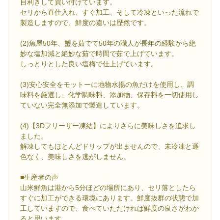
目利きして買い付けています。
セリから直仕入れ、すぐ加工、そして冷凍といった流れで
製造しますので、鮮度の違いは歴然です。
(2)魚屋50年、蟹を茹でて50年の職人が長年の経験から絶
妙な塩加減と絶妙な茹で時間で茹で上げています。
しっとりとした良い塩梅で仕上げています。
(3)安心安全をモットーに地物水揚の魚だけを使用し、調
味料を厳選し、化学調味料、添加物、保存料を一切使用し
ていない完全無添加で製造しています。
(4)【3Dフリーザー凍結】によりさらに美味しさを追求し
ました。
解凍してもほとんどドリップが出ませんので、未冷凍と遜
色なく、美味しさを逃がしません。
■生産者の声
山米鮮魚は港から5分ほどの場所にあり、セリ落としたら
すぐに加工ができる環境にあります。鮮度抜群の状態で加
工していますので、食べていただければ鮮度の良さがわか
ると思います。