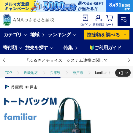
ログイン
新規登録
カート
カテゴリ
地域
ランキング
控除額を調べる
寄付額
旅先を探す
特集
ご利用ガイド
「ふるさとチョイス」システム連携に関して
+1
TOP
近畿地方
兵庫県
神戸市
familiar トート
TOP
ファッション
鞄
familiar トートバッグM（青系フ
兵庫県
神戸市