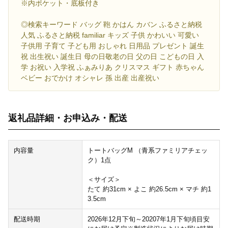
※内ポケット・底板付き
◎検索キーワード バッグ 鞄 かはん カバン ふるさと納税
人気 ふるさと納税 familiar キッズ 子供 かわいい 可愛い
子供用 子育て 子ども用 おしゃれ 日用品 プレゼント 誕生
祝 出生祝い 誕生日 母の日敬老の日 父の日 こどもの日 入
学 お祝い 入学祝 ふぁみりあ クリスマス ギフト 赤ちゃん
ベビー おでかけ オシャレ 孫 出産 出産祝い
返礼品詳細・お申込み・配送
内容量
トートバッグM （青系ファミリアチェッ
ク）1点
＜サイズ＞
たて 約31cm × よこ 約26.5cm × マチ 約1
3.5cm
配送時期
2026年12月下旬～20207年1月下旬頃目安