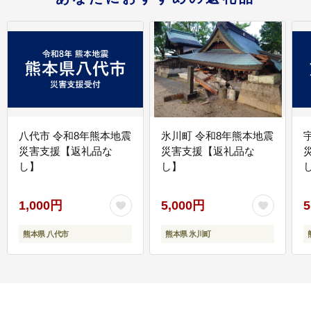
八代市 令和8年熊本地震
氷川町 令和8年熊本地震
災害支援【返礼品な
災害支援【返礼品な
し】
し】
し
1,000円
5,000円
5
熊本県 八代市
熊本県 氷川町