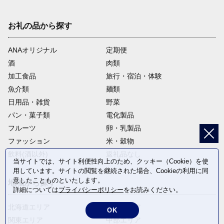
お礼の品から探す
ANAオリジナル
定期便
酒
肉類
加工食品
旅行・宿泊・体験
魚介類
麺類
日用品・雑貨
野菜
パン・菓子類
電化製品
フルーツ
卵・乳製品
ファッション
米・穀物
飲料(酒以外)
返礼品なし
当サイトでは、サイト利便性向上のため、クッキー（Cookie）を使
用しています。サイトの閲覧を継続された場合、Cookieの利用に同
意したことものといたします。
地域から探す
詳細については
プライバシーポリシー
をお読みください。
北海道エリア
東北エリア
OK
関東エリア
中部エリア