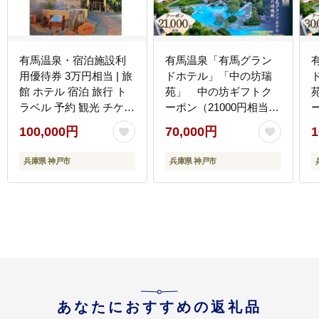
有馬温泉・宿泊施設利
有馬温泉「有馬グラン
用優待券 3万円相当 | 旅
ドホテル」「中の坊瑞
館 ホテル 宿泊 旅行 ト
苑」 中の坊ギフトク
ラベル 予約 観光 チケッ
ーポン（21000円相当）
ト 兵庫 神戸 国内旅行
│ ありま 旅行券 トラベ
│ 
100,000円
70,000円
1
関西 近畿 人気 おすすめ
ル 旅行チケット 温泉宿
ル 旅行チケ
観光 宿泊 体験 旅館 兵
観光 宿
兵庫県 神戸市
兵庫県 神戸市
庫県 記念日
あなたにおすすめの返礼品