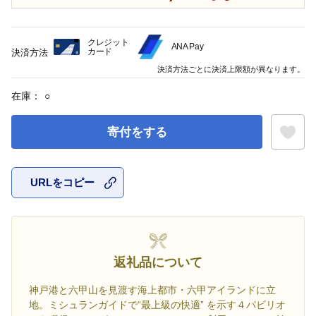
クレジット
ANA Pay
カード
決済方法
決済方法ごとに決済上限額が異なります。
在庫：
○
寄付をする
URLをコピー
お気に入
返礼品について
神戸港と六甲山を見渡す海上都市・六甲アイランドに立
地。ミシュランガイドで“最上級の快適” を示す４パビリオ