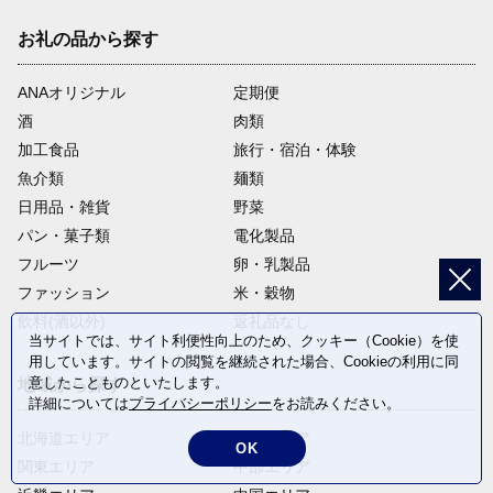
お礼の品から探す
ANAオリジナル
定期便
酒
肉類
加工食品
旅行・宿泊・体験
魚介類
麺類
日用品・雑貨
野菜
パン・菓子類
電化製品
フルーツ
卵・乳製品
ファッション
米・穀物
飲料(酒以外)
返礼品なし
当サイトでは、サイト利便性向上のため、クッキー（Cookie）を使
用しています。サイトの閲覧を継続された場合、Cookieの利用に同
意したことものといたします。
地域から探す
詳細については
プライバシーポリシー
をお読みください。
北海道エリア
東北エリア
OK
関東エリア
中部エリア