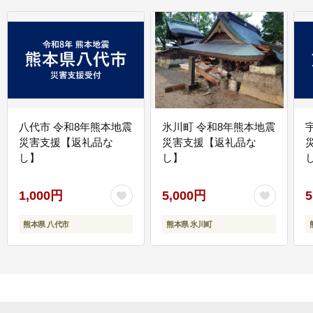
八代市 令和8年熊本地震
氷川町 令和8年熊本地震
災害支援【返礼品な
災害支援【返礼品な
し】
し】
し
1,000円
5,000円
5
熊本県 八代市
熊本県 氷川町