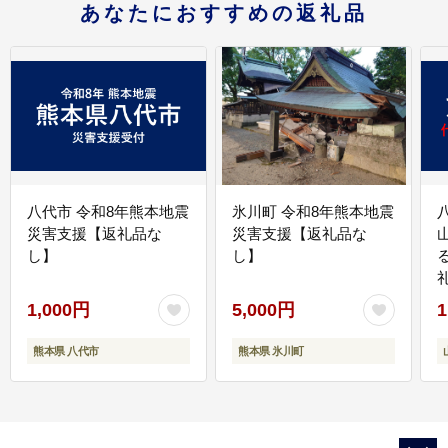
あなたにおすすめの返礼品
八代市 令和8年熊本地震
氷川町 令和8年熊本地震
災害支援【返礼品な
災害支援【返礼品な
し】
し】
1,000円
5,000円
1
熊本県 八代市
熊本県 氷川町