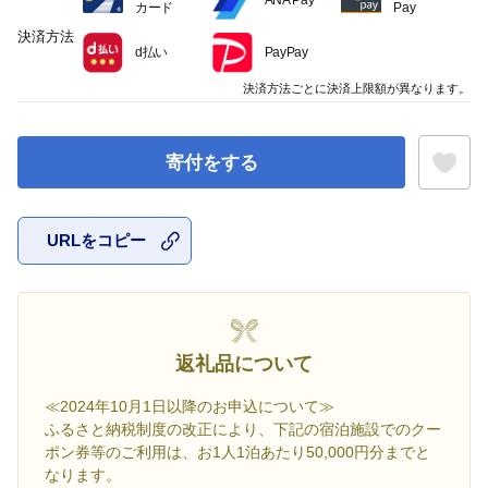
ANA Pay
カード
Pay
決済方法
d払い
PayPay
決済方法ごとに決済上限額が異なります。
寄付をする
URLをコピー
お気に入
返礼品について
≪2024年10月1日以降のお申込について≫
ふるさと納税制度の改正により、下記の宿泊施設でのクー
ポン券等のご利用は、お1人1泊あたり50,000円分までと
なります。