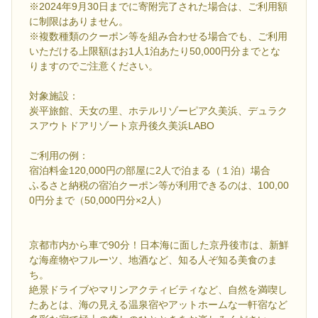
※2024年9月30日までに寄附完了された場合は、ご利用額
に制限はありません。
※複数種類のクーポン等を組み合わせる場合でも、ご利用
いただける上限額はお1人1泊あたり50,000円分までとな
りますのでご注意ください。
対象施設：
炭平旅館、天女の里、ホテルリゾーピア久美浜、デュラク
スアウトドアリゾート京丹後久美浜LABO
ご利用の例：
宿泊料金120,000円の部屋に2人で泊まる（１泊）場合
ふるさと納税の宿泊クーポン等が利用できるのは、100,00
0円分まで（50,000円分×2人）
京都市内から車で90分！日本海に面した京丹後市は、新鮮
な海産物やフルーツ、地酒など、知る人ぞ知る美食のま
ち。
絶景ドライブやマリンアクティビティなど、自然を満喫し
たあとは、海の見える温泉宿やアットホームな一軒宿など