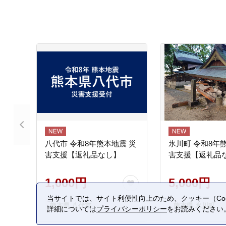
八代市 令和8年熊本地震 災
氷川町 令和8年
害支援【返礼品なし】
害支援【返礼品
1,000円
5,000円
当サイトでは、サイト利便性向上のため、クッキー（Coo
熊本県 八代市
熊本県 氷川町
詳細については
プライバシーポリシー
をお読みください