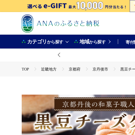
カテゴリ
地域
から探す
から探す
寄付
TOP
近畿地方
京都府
京丹後市
黒豆チー
TOP
パン・菓子類
和菓子
黒豆チーズケーキ（4
TOP
パン・菓子類
和菓子
ほかの和菓子
TOP
パン・菓子類
洋菓子
黒豆チーズケーキ（4
TOP
パン・菓子類
洋菓子
ケーキ
黒豆チ