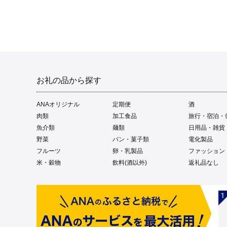
お礼の品から探す
ANAオリジナル
定期便
酒
肉類
加工食品
旅行・宿泊・
魚介類
麺類
日用品・雑貨
野菜
パン・菓子類
電化製品
フルーツ
卵・乳製品
ファッション
米・穀物
飲料(酒以外)
返礼品なし