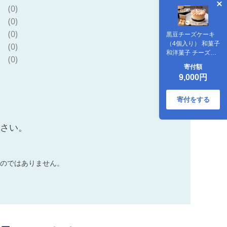
(0)
(0)
(0)
黒豆チーズケーキ
（4個入り） 和菓子
(0)
和洋菓子 チーズケ
(0)
ーキ 京都 デザート
寄付額
スイーツ 京都菓
9,000円
子 AP00035
寄付をする
ださい。
のではありません。