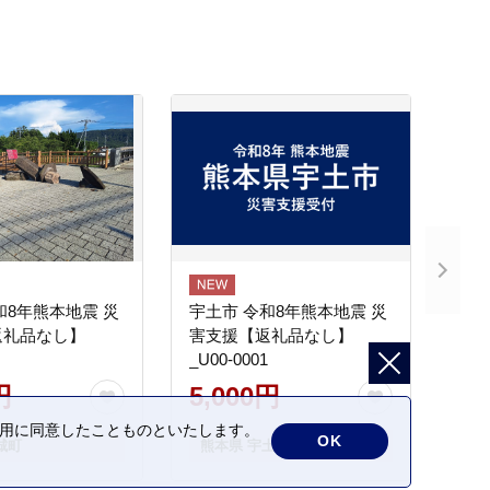
和8年熊本地震 災
宇土市 令和8年熊本地震 災
返礼品なし】
害支援【返礼品なし】
_U00-0001
円
5,000円
の利用に同意したことものといたします。
OK
城町
熊本県 宇土市