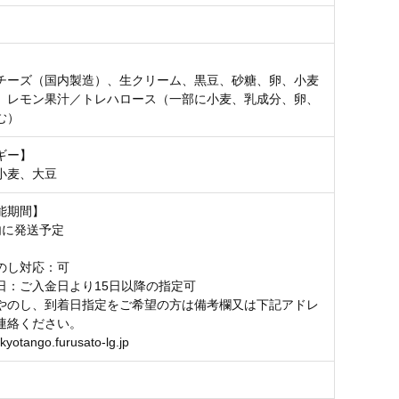
】
チーズ（国内製造）、生クリーム、黒豆、砂糖、卵、小麦
、レモン果汁／トレハロース（一部に小麦、乳成分、卵、
む）
ギー】
小麦、大豆
能期間】
内に発送予定
のし対応：可
日：ご入金日より15日以降の指定可
やのし、到着日指定をご希望の方は備考欄又は下記アドレ
連絡ください。
yotango.furusato-lg.jp