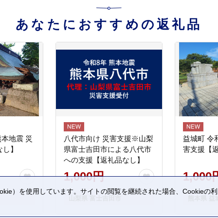
あなたにおすすめの返礼品
熊本地震 災
八代市向け 災害支援※山梨
益城町 令
なし】
県富士吉田市による八代市
害支援【
への支援【返礼品なし】
1,000円
1,000
kie）を使用しています。サイトの閲覧を継続された場合、Cookie
山梨県 富士吉田市
熊本県 益
。