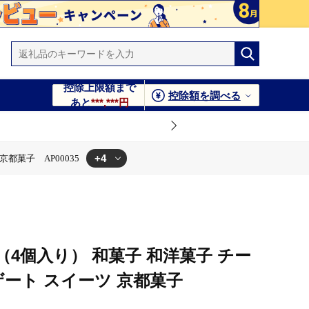
控除上限額まで
控除額を調べる
あと
***,***円
+4
都菓子 AP00035
00035
イーツ 京都菓子 AP00035
00035
京都菓子 AP00035
4個入り） 和菓子 和洋菓子 チー
ザート スイーツ 京都菓子