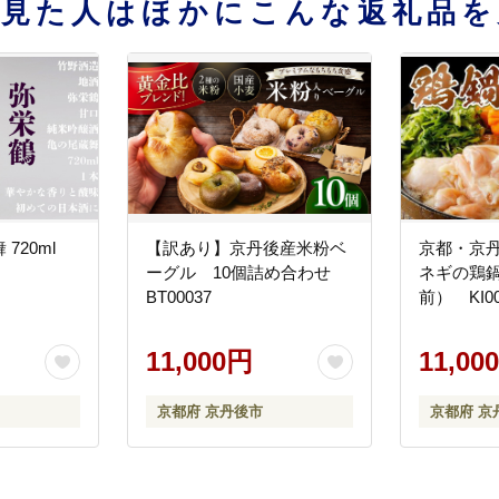
を見た人はほかにこんな返礼品を
 720ml
【訳あり】京丹後産米粉ベ
京都・京
ーグル 10個詰め合わせ
ネギの鶏鍋
BT00037
前） KI00
11,000円
11,00
京都府 京丹後市
京都府 京