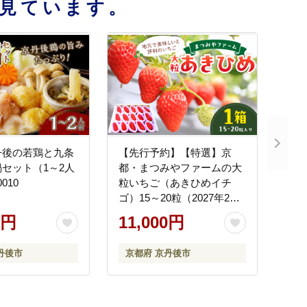
見ています。
丹後の若鶏と九条
【先行予約】【特選】京
セット（1～2人
都・まつみやファームの大
010
粒いちご（あきひめイチ
ゴ）15～20粒（2027年2月
上旬～発送） 章姫 甘味 あ
0円
11,000円
まい 人気 ふるさと 納税 イ
チゴ 苺 期間限定 フルーツ
丹後市
京都府 京丹後市
くだもの 果物 先行申込 ス
トロベリー 大粒 いちご
MY00021