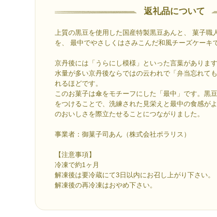
返礼品について
上質の黒豆を使用した国産特製黒豆あんと、 菓子職
を、 最中でやさしくはさみこんだ和風チーズケーキ
京丹後には「うらにし模様」といった言葉がありま
水量が多い京丹後ならではの云われで「弁当忘れて
れるほどです。
このお菓子は傘をモチーフにした「最中」です。黒
をつけることで、洗練された見栄えと最中の食感が
のおいしさを際立たせることにつながりました。
事業者：御菓子司あん（株式会社ポラリス）
【注意事項】
冷凍で約1ヶ月
解凍後は要冷蔵にて3日以内にお召し上がり下さい。
解凍後の再冷凍はおやめ下さい。