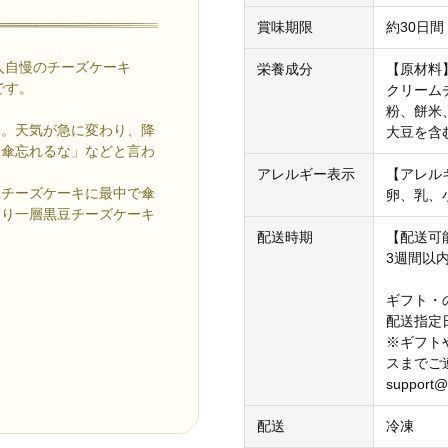
賞味期限
約30日間
人自慢のチーズケーキ
栄養成分
【原材料
です。
クリーム
粉、餅米
す。天気が急に変わり、降
大豆を含
も傘忘れるな」などと言わ
アレルギー表示
【アレル
豆チーズケーキに最中で傘
卵、乳、
より一層黒豆チーズケーキ
配送時期
【配送可
3週間以
ギフト・
配送指定
※ギフト
スまでご
support@k
配送
冷凍