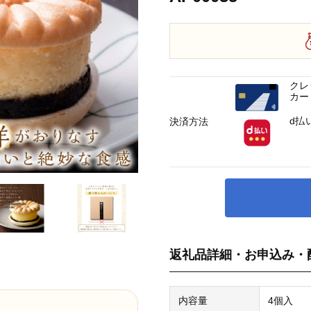
クレ
カー
d払
決済方法
返礼品詳細・お申込み・
内容量
4個入