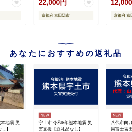
22,000円
12,00
ルクプロテイン ドリンク
い 備蓄 常
飲み物 運動後の水分補給
100% 詰
京都府 京田辺市
京都府 京
プロテインドリンク 運動
るさと納税
スポーツ 京都 京都府 京田
市
辺市
あなたにおすすめの返礼品
熊本地震 災
宇土市 令和8年熊本地震 災
八代市向け
なし】
害支援【返礼品なし】
県富士吉