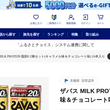
お気に入り
ご利用ガイド
新規登録
ログイン
カート
額から探す
旅先を探す
ランキング
特集
取り組み
「ふるさとチョイス」システム連携に関して
MILK PROTEIN 脂肪0 2種セット(キャラメル味＆チョコレート味) 24本入り
K PROTEIN 脂肪0 2種セット(キャラメル味＆チョコレート味) 24本入り
京都府
京田辺市
ザバス MILK PR
味＆チョコレート味