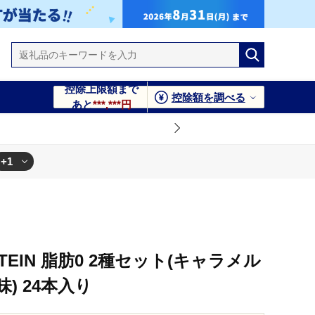
控除上限額まで
控除額を調べる
あと
***,***円
+1
OTEIN 脂肪0 2種セット(キャラメル
) 24本入り