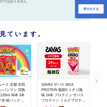
のではありません。
寄付をする
見ています。
ュース 京都 京田
SAVAS ザバス MILK
アンパンマン 完熟
PROTEIN 脂肪0 イチゴ風
125ml 36本 3本
味 24本 プロテイン ザバス
 子供 紙パック 飲
プロテイン ミルクプロテイ
フード まとめ買
ン ドリンク 飲み物 運動後