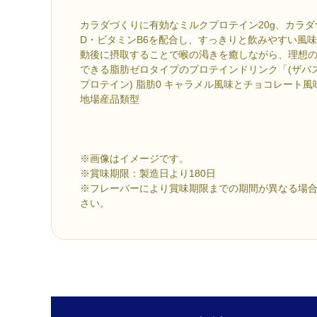
カラダづくりに有効なミルクプロテイン20g、カラ
D・ビタミンB6を配合し、すっきりと飲みやすい風
動後に摂取することで喉の渇きを癒しながら、理想
できる脂肪ゼロタイプのプロテインドリンク「(ザバス)MI
プロテイン) 脂肪0 キャラメル風味とチョコレート風
地場産品類型
※画像はイメージです。
※賞味期限：製造日より180日
※フレーバーにより賞味期限までの期間が異なる場
さい。