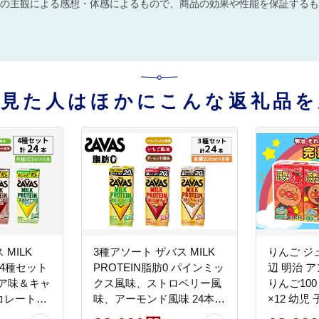
の主観による感想・体感によるもので、商品の効果や性能を保証するも
を見た人はほかにこんな返礼品を
MILK
3種アソート ザバス MILK
りんご ジ
0 4種セット
PROTEIN脂肪0 パインミッ
辺 明治 
ア味＆キャ
クス風味、ストロベリー風
りんご100 
レート味)
味、アーモンド風味 24本入
×12 幼児
り（各8本）プロテイン ミ
料 ベビー