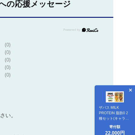
への応援メッセージ
(0)
(0)
(0)
(0)
(0)
ザバス MILK
PROTEIN 脂肪0 2
ださい。
種セット(キャラメ
ル味＆チョコレー
寄付額
ト味) 24本入り
22,000円