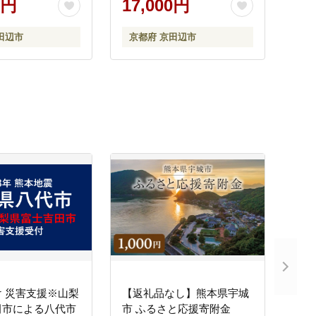
0円
17,000円
温 保存 リンゴ
の水分補給 プロテインドリ
め合わせ セット ふ
ンク 飲みやすい 運動 スポ
田辺市
京都府 京田辺市
 京都府 京田辺
ーツ 京都 京都府 京田辺市
 災害支援※山梨
【返礼品なし】熊本県宇城
田市による八代市
市 ふるさと応援寄附金