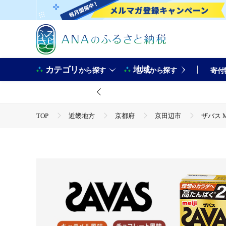
カテゴリ
地域
から探す
から探す
寄付
TOP
近畿地方
京都府
京田辺市
ザバス 
TOP
飲料（酒以外）
ほかの飲料
ザバス MIL