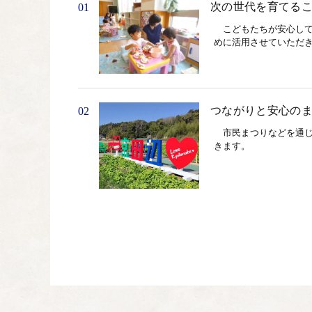
次の世代を育てる
01
こどもたちが安心して
めに活用させていただ
つながりと安心の
02
市民まつりなどを通じ
きます。
持続可能で魅力あ
03
緑あふれるまちなみの
通ネットワークの整備
情報発信と効率的
04