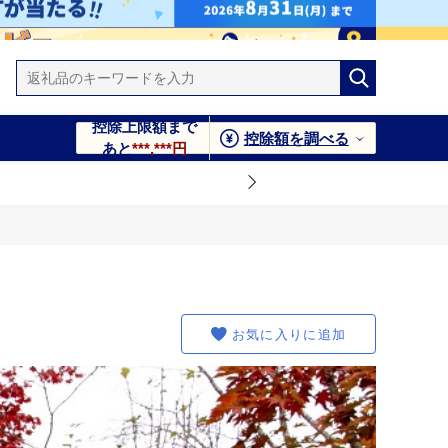
控除上限額まで
控除額を調べる
あと
***,***円
お気に入りに追加