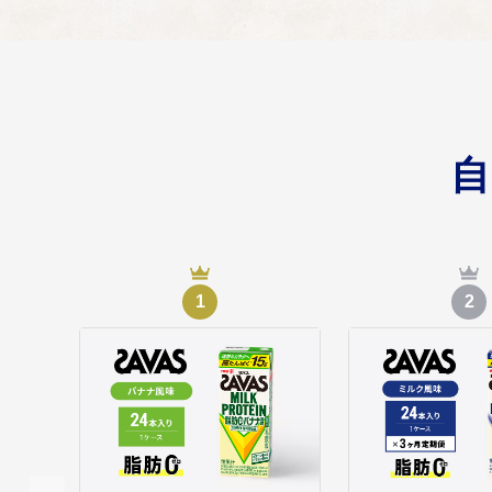
開かれた市政による市
などのために活用させ
自治体におまかせ
05
自治体におまかせ
1
2