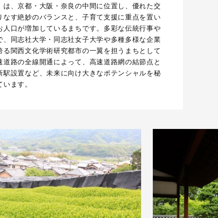
）は、京都・大阪・奈良の中間に位置し、優れた交
りなす絶妙のバランスと、子育て支援に重点を置い
お人口が増加しているまちです。多彩な伝統行事や
で、同志社大学・同志社女子大学や多種多様な企業
誇る関西文化学術研究都市の一翼を担うまちとして
速道路の全線開通によって、高速道路網の結節点と
新駅設置など、未来に向け大きなポテンシャルを秘
ています。