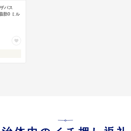
】ザバス
N 脂肪0 ミル