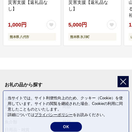
災害支援【返礼品な
災害支援【返礼品な
し】
し】
1,000円
5,000円
1
熊本県 八代市
熊本県 氷川町
お礼の品から探す
当サイトでは、サイト利便性向上のため、クッキー（Cookie）を使
ANAオリジナル
定期便
用しています。サイトの閲覧を継続された場合、Cookieの利用に同
酒
肉類
意したことものといたします。
加工食品
旅行・宿泊・体験
詳細については
プライバシーポリシー
をお読みください。
魚介類
麺類
OK
日用品・雑貨
野菜