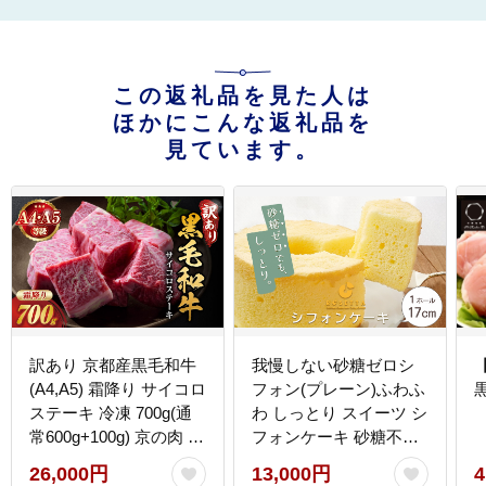
この返礼品を見た人は
ほかにこんな返礼品を
見ています。
訳あり 京都産黒毛和牛
我慢しない砂糖ゼロシ
(A4,A5) 霜降り サイコロ
フォン(プレーン)ふわふ
ステーキ 冷凍 700g(通
わ しっとり スイーツ シ
常600g+100g) 京の肉 ス
フォンケーキ 砂糖不使
テーキ ひら山 厳選≪緊
用 冷凍 低糖質 お取り寄
26,000円
13,000円
4
急支援 牛肉 和牛 国産
せ 人気