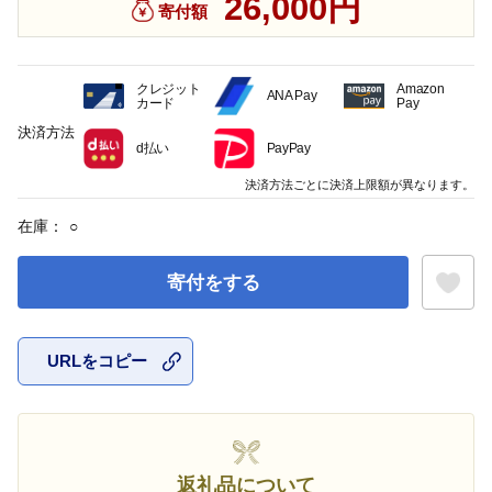
26,000円
寄付額
クレジット
Amazon
ANA Pay
カード
Pay
決済方法
d払い
PayPay
決済方法ごとに決済上限額が異なります。
在庫：
○
寄付をする
URLをコピー
お気に入
返礼品について