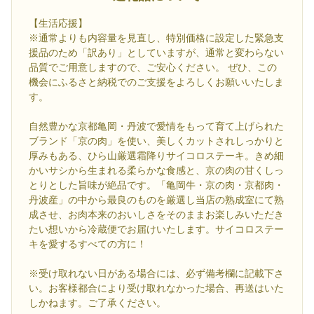
【生活応援】
※通常よりも内容量を見直し、特別価格に設定した緊急支
援品のため「訳あり」としていますが、通常と変わらない
品質でご用意しますので、ご安心ください。 ぜひ、この
機会にふるさと納税でのご支援をよろしくお願いいたしま
す。
自然豊かな京都亀岡・丹波で愛情をもって育て上げられた
ブランド「京の肉」を使い、美しくカットされしっかりと
厚みもある、ひら山厳選霜降りサイコロステーキ。きめ細
かいサシから生まれる柔らかな食感と、京の肉の甘くしっ
とりとした旨味が絶品です。「亀岡牛・京の肉・京都肉・
丹波産」の中から最良のものを厳選し当店の熟成室にて熟
成させ、お肉本来のおいしさをそのままお楽しみいただき
たい想いから冷蔵便でお届けいたします。サイコロステー
キを愛するすべての方に！
※受け取れない日がある場合には、必ず備考欄に記載下さ
い。お客様都合により受け取れなかった場合、再送はいた
しかねます。ご了承ください。