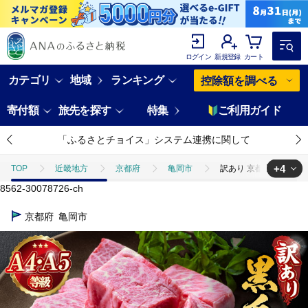
ログイン
新規登録
カート
カテゴリ
地域
ランキング
控除額を調べる
寄付額
旅先を探す
特集
ご利用ガイド
「ふるさとチョイス」システム連携に関して
+4
TOP
近畿地方
京都府
亀岡市
訳あり 京都産黒毛和牛(A
8562-30078726-ch
TOP
肉
牛肉
訳あり 京都産黒毛和牛(A4,A5) 霜降り サイコ
京都府
亀岡市
TOP
肉
牛肉
黒毛和牛
訳あり 京都産黒毛和牛(A4,A5
TOP
肉
牛肉
ステーキ(牛肉)
訳あり 京都産黒毛和牛(A
TOP
肉
牛肉
焼肉(牛肉)
訳あり 京都産黒毛和牛(A4,A