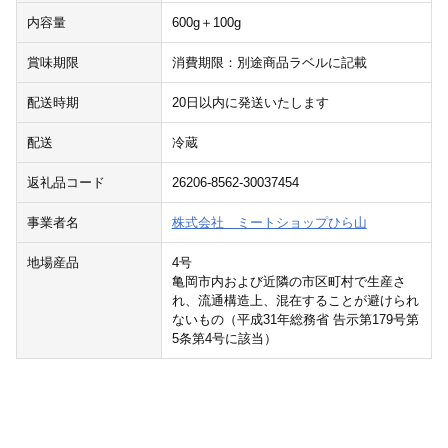
内容量
600g＋100g
賞味期限
消費期限：別途商品ラベルに記載
配送時期
20日以内に発送いたします
配送
冷蔵
返礼品コード
26206-8562-30037454
事業者名
株式会社 ミートショップひら山
地場産品
4号
亀岡市内および近隣の市区町村で生産さ
れ、流通構造上、混在することが避けられ
ないもの（平成31年総務省 告示第179号第
5条第4号に該当）